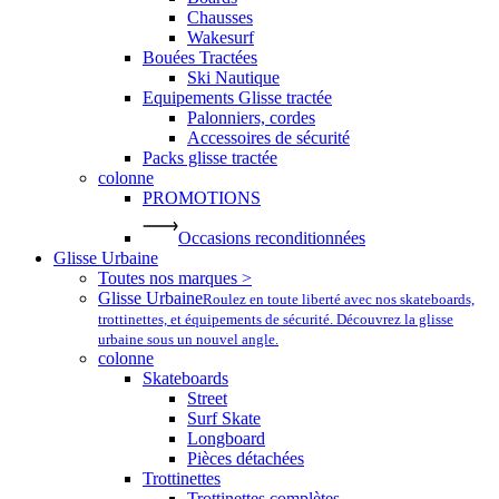
Chausses
Wakesurf
Bouées Tractées
Ski Nautique
Equipements Glisse tractée
Palonniers, cordes
Accessoires de sécurité
Packs glisse tractée
colonne
PROMOTIONS
Occasions reconditionnées
Glisse Urbaine
Toutes nos marques >
Glisse Urbaine
Roulez en toute liberté avec nos skateboards,
trottinettes, et équipements de sécurité. Découvrez la glisse
urbaine sous un nouvel angle.
colonne
Skateboards
Street
Surf Skate
Longboard
Pièces détachées
Trottinettes
Trottinettes complètes