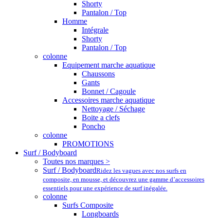
Shorty
Pantalon / Top
Homme
Intégrale
Shorty
Pantalon / Top
colonne
Equipement marche aquatique
Chaussons
Gants
Bonnet / Cagoule
Accessoires marche aquatique
Nettoyage / Séchage
Boite a clefs
Poncho
colonne
PROMOTIONS
Surf / Bodyboard
Toutes nos marques >
Surf / Bodyboard
Ridez les vagues avec nos surfs en
composite, en mousse, et découvrez une gamme d’accessoires
essentiels pour une expérience de surf inégalée.
colonne
Surfs Composite
Longboards