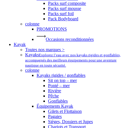
Packs surf composite
Packs surf mousse
Packs surf foil
Pack Bodyboard
colonne
PROMOTIONS
Occasions reconditionnées
Kayak
Toutes nos marques >
Kayaks
Explorez l’eau avec nos kayaks rigides et gonflables,
accompagnés des meilleurs équipements pour une aventure
nautique en toute sécurité.
colonne
Kayaks rigides / gonflables
Sit on top – mer
Ponté – mer
Rivière
Pêche
Gonflables
Équipements Kayak
Gilets et Flottaison
Pagaies
Sièges, Dossiers et Jupes
Chariots et Transport