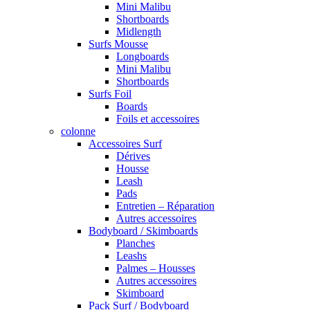
Mini Malibu
Shortboards
Midlength
Surfs Mousse
Longboards
Mini Malibu
Shortboards
Surfs Foil
Boards
Foils et accessoires
colonne
Accessoires Surf
Dérives
Housse
Leash
Pads
Entretien – Réparation
Autres accessoires
Bodyboard / Skimboards
Planches
Leashs
Palmes – Housses
Autres accessoires
Skimboard
Pack Surf / Bodyboard