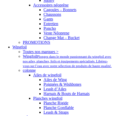
Shorty
Accessoires néoprène
Cagoules – Bonnets
Chaussons
Gants
Entretien
Poncho
Veste Néoprene
Change Mat – Bucket
PROMOTIONS
Wingfoil
Toutes nos marques >
Wingfoil
Plongez dans le monde passionnant du wingfoil avec
nos ailes, planches, foils et équipements spécialisés. Libérez-
vous sur l’eau avec notre sélection de produits de haute qualité.
colonne
Ailes de wingfoil
Ailes de Wing
Poignées & Wishbones
Leash d’Ailes
Harnais & Bouts de Harnais
Planches wingfoil
Planche Rigide
Planche Gonflable
Leash & Straps