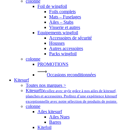
colonne
Foil de wingfoil
Foils complets
Mats – Fuselages
Ailes – Stabs
Visserie et autres
Equipements wingfoil
Accessoires de sécurité
Housses
Autres accessoires
Packs wingfoil
colonne
PROMOTIONS
Occasions reconditionnées
Kitesurf
Toutes nos marques >
Kitesurf
Décollez avec style grâce à nos ailes de kitesurf,
planches et accessoires. Profitez d’une expérience kitesurf
exceptionnelle avec notre sélection de produits de pointe.
colonne
Ailes kitesurf
Ailes Nues
Barres
Kitefoil