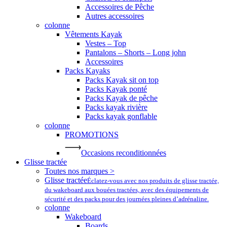
Accessoires de Pêche
Autres accessoires
colonne
Vêtements Kayak
Vestes – Top
Pantalons – Shorts – Long john
Accessoires
Packs Kayaks
Packs Kayak sit on top
Packs Kayak ponté
Packs Kayak de pêche
Packs kayak rivière
Packs kayak gonflable
colonne
PROMOTIONS
Occasions reconditionnées
Glisse tractée
Toutes nos marques >
Glisse tractée
Éclatez-vous avec nos produits de glisse tractée,
du wakeboard aux bouées tractées, avec des équipements de
sécurité et des packs pour des journées pleines d’adrénaline.
colonne
Wakeboard
Boards