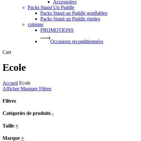
Accessoires
Packs Stand Up Paddle
Packs Stand up Paddle gonflables
Packs Stand up Paddle rigides
colonne
PROMOTIONS
Occasions reconditionnées
Close
Cart
Cart
Ecole
Accueil
Ecole
Afficher
Masquer
Filtres
Filtres
Close
Catégories de produits
-
Filters
Taille
+
Marque
+