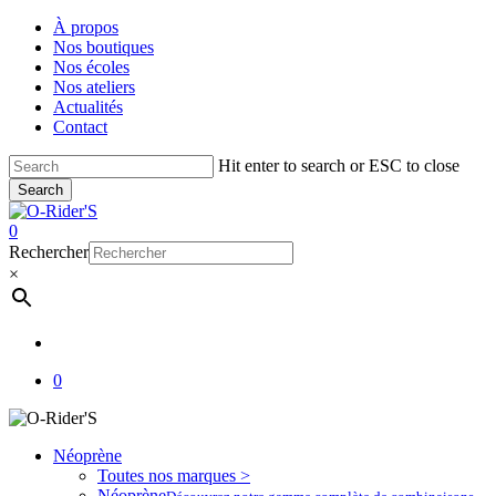
Skip
À propos
to
Nos boutiques
main
Nos écoles
content
Nos ateliers
Actualités
Contact
Hit enter to search or ESC to close
Search
Close
Search
account
0
Menu
Rechercher
×
account
0
Néoprène
Toutes nos marques >
Néoprène