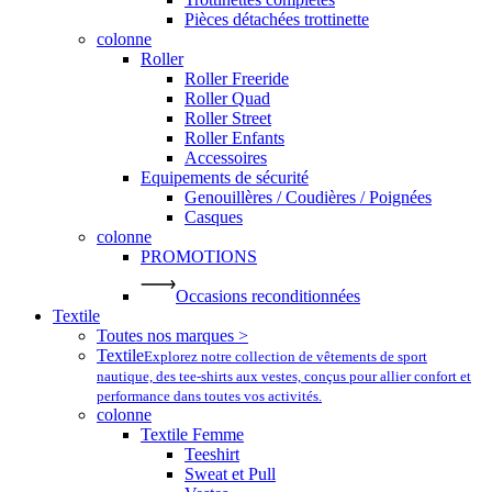
Pièces détachées trottinette
colonne
Roller
Roller Freeride
Roller Quad
Roller Street
Roller Enfants
Accessoires
Equipements de sécurité
Genouillères / Coudières / Poignées
Casques
colonne
PROMOTIONS
Occasions reconditionnées
Textile
Toutes nos marques >
Textile
Explorez notre collection de vêtements de sport
nautique, des tee-shirts aux vestes, conçus pour allier confort et
performance dans toutes vos activités.
colonne
Textile Femme
Teeshirt
Sweat et Pull