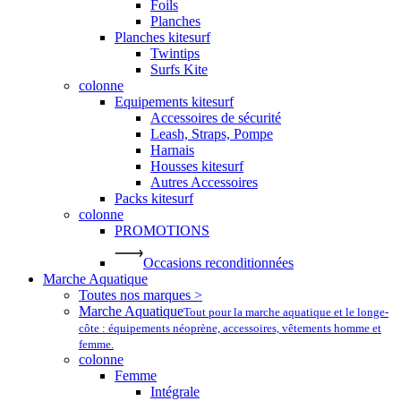
Foils
Planches
Planches kitesurf
Twintips
Surfs Kite
colonne
Equipements kitesurf
Accessoires de sécurité
Leash, Straps, Pompe
Harnais
Housses kitesurf
Autres Accessoires
Packs kitesurf
colonne
PROMOTIONS
Occasions reconditionnées
Marche Aquatique
Toutes nos marques >
Marche Aquatique
Tout pour la marche aquatique et le longe-
côte : équipements néoprène, accessoires, vêtements homme et
femme.
colonne
Femme
Intégrale