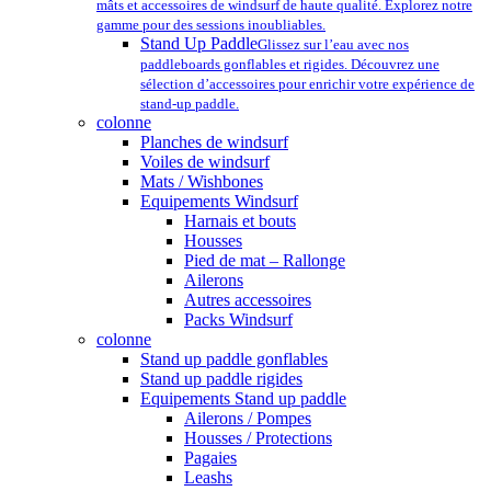
mâts et accessoires de windsurf de haute qualité. Explorez notre
gamme pour des sessions inoubliables.
Stand Up Paddle
Glissez sur l’eau avec nos
paddleboards gonflables et rigides. Découvrez une
sélection d’accessoires pour enrichir votre expérience de
stand-up paddle.
colonne
Planches de windsurf
Voiles de windsurf
Mats / Wishbones
Equipements Windsurf
Harnais et bouts
Housses
Pied de mat – Rallonge
Ailerons
Autres accessoires
Packs Windsurf
colonne
Stand up paddle gonflables
Stand up paddle rigides
Equipements Stand up paddle
Ailerons / Pompes
Housses / Protections
Pagaies
Leashs