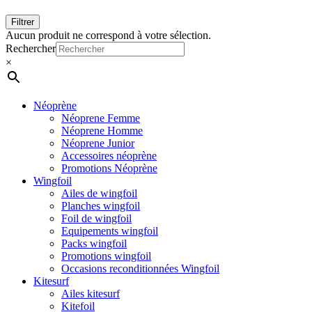
Filtrer
Aucun produit ne correspond à votre sélection.
Close
Rechercher
Menu
×
Néoprène
Néoprene Femme
Néoprene Homme
Néoprene Junior
Accessoires néoprène
Promotions Néoprène
Wingfoil
Ailes de wingfoil
Planches wingfoil
Foil de wingfoil
Equipements wingfoil
Packs wingfoil
Promotions wingfoil
Occasions reconditionnées Wingfoil
Kitesurf
Ailes kitesurf
Kitefoil