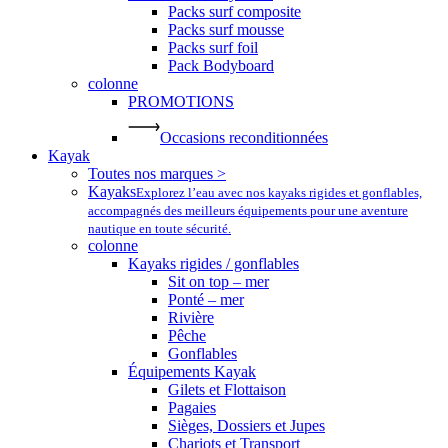
Packs surf composite
Packs surf mousse
Packs surf foil
Pack Bodyboard
colonne
PROMOTIONS
Occasions reconditionnées
Kayak
Toutes nos marques >
Kayaks
Explorez l’eau avec nos kayaks rigides et gonflables,
accompagnés des meilleurs équipements pour une aventure
nautique en toute sécurité.
colonne
Kayaks rigides / gonflables
Sit on top – mer
Ponté – mer
Rivière
Pêche
Gonflables
Équipements Kayak
Gilets et Flottaison
Pagaies
Sièges, Dossiers et Jupes
Chariots et Transport