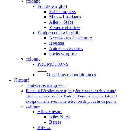
colonne
Foil de wingfoil
Foils complets
Mats – Fuselages
Ailes – Stabs
Visserie et autres
Equipements wingfoil
Accessoires de sécurité
Housses
Autres accessoires
Packs wingfoil
colonne
PROMOTIONS
Occasions reconditionnées
Kitesurf
Toutes nos marques >
Kitesurf
Décollez avec style grâce à nos ailes de kitesurf,
planches et accessoires. Profitez d’une expérience kitesurf
exceptionnelle avec notre sélection de produits de pointe.
colonne
Ailes kitesurf
Ailes Nues
Barres
Kitefoil