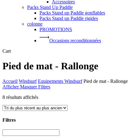
Accessoires
Packs Stand Up Paddle
Packs Stand up Paddle gonflables
Packs Stand up Paddle rigides
colonne
PROMOTIONS
Occasions reconditionnées
Close
Cart
Cart
Pied de mat - Rallonge
Accueil
Windsurf
Equipements Windsurf
Pied de mat - Rallonge
Afficher
Masquer
Filtres
Trié
8 résultats affichés
du
plus
récent
au
Filtres
plus
ancien
Close
Filters