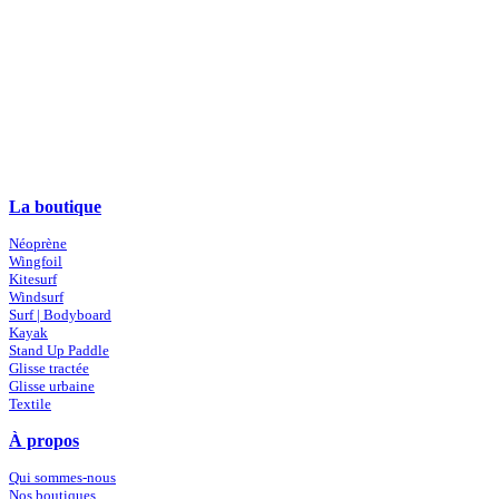
La boutique
Néoprène
Wingfoil
Kitesurf
Windsurf
Surf | Bodyboard
Kayak
Stand Up Paddle
Glisse tractée
Glisse urbaine
Textile
À propos
Qui sommes-nous
Nos boutiques