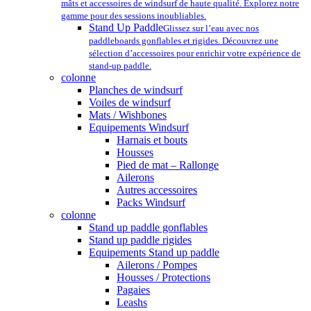
mâts et accessoires de windsurf de haute qualité. Explorez notre
gamme pour des sessions inoubliables.
Stand Up Paddle
Glissez sur l’eau avec nos
paddleboards gonflables et rigides. Découvrez une
sélection d’accessoires pour enrichir votre expérience de
stand-up paddle.
colonne
Planches de windsurf
Voiles de windsurf
Mats / Wishbones
Equipements Windsurf
Harnais et bouts
Housses
Pied de mat – Rallonge
Ailerons
Autres accessoires
Packs Windsurf
colonne
Stand up paddle gonflables
Stand up paddle rigides
Equipements Stand up paddle
Ailerons / Pompes
Housses / Protections
Pagaies
Leashs