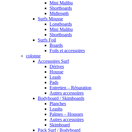
Mini Malibu
Shortboards
Midlength
Surfs Mousse
Longboards
Mini Malibu
Shortboards
Surfs Foil
Boards
Foils et accessoires
colonne
Accessoires Surf
Dérives
Housse
Leash
Pads
Entretien – Réparation
Autres accessoires
Bodyboard / Skimboards
Planches
Leashs
Palmes – Housses
Autres accessoires
Skimboard
Pack Surf / Bodyboard