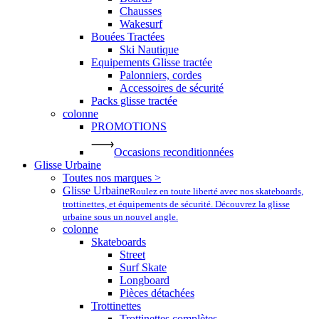
Chausses
Wakesurf
Bouées Tractées
Ski Nautique
Equipements Glisse tractée
Palonniers, cordes
Accessoires de sécurité
Packs glisse tractée
colonne
PROMOTIONS
Occasions reconditionnées
Glisse Urbaine
Toutes nos marques >
Glisse Urbaine
Roulez en toute liberté avec nos skateboards,
trottinettes, et équipements de sécurité. Découvrez la glisse
urbaine sous un nouvel angle.
colonne
Skateboards
Street
Surf Skate
Longboard
Pièces détachées
Trottinettes
Trottinettes complètes