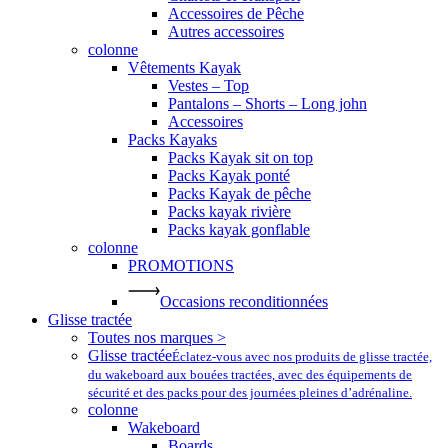
Accessoires de Pêche
Autres accessoires
colonne
Vêtements Kayak
Vestes – Top
Pantalons – Shorts – Long john
Accessoires
Packs Kayaks
Packs Kayak sit on top
Packs Kayak ponté
Packs Kayak de pêche
Packs kayak rivière
Packs kayak gonflable
colonne
PROMOTIONS
Occasions reconditionnées
Glisse tractée
Toutes nos marques >
Glisse tractée
Éclatez-vous avec nos produits de glisse tractée,
du wakeboard aux bouées tractées, avec des équipements de
sécurité et des packs pour des journées pleines d’adrénaline.
colonne
Wakeboard
Boards