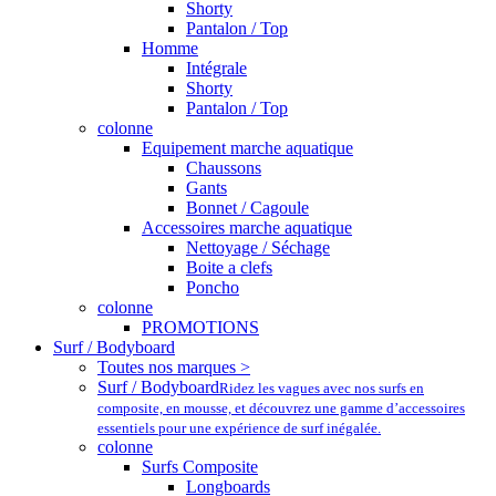
Shorty
Pantalon / Top
Homme
Intégrale
Shorty
Pantalon / Top
colonne
Equipement marche aquatique
Chaussons
Gants
Bonnet / Cagoule
Accessoires marche aquatique
Nettoyage / Séchage
Boite a clefs
Poncho
colonne
PROMOTIONS
Surf / Bodyboard
Toutes nos marques >
Surf / Bodyboard
Ridez les vagues avec nos surfs en
composite, en mousse, et découvrez une gamme d’accessoires
essentiels pour une expérience de surf inégalée.
colonne
Surfs Composite
Longboards