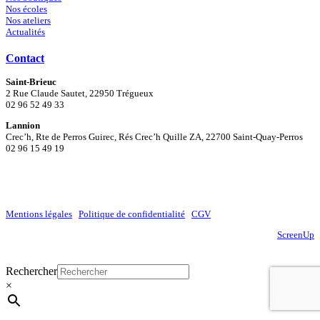
Nos écoles
Nos ateliers
Actualités
Contact
Saint-Brieuc
2 Rue Claude Sautet, 22950 Trégueux
02 96 52 49 33
Lannion
Crec’h, Rte de Perros Guirec, Rés Crec’h Quille ZA, 22700 Saint-Quay-Perros
02 96 15 49 19
Mentions légales
|
Politique de confidentialité
|
CGV
Site réalisé par
ScreenUp
Close
Rechercher
Menu
×