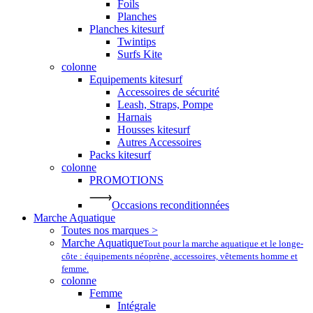
Foils
Planches
Planches kitesurf
Twintips
Surfs Kite
colonne
Equipements kitesurf
Accessoires de sécurité
Leash, Straps, Pompe
Harnais
Housses kitesurf
Autres Accessoires
Packs kitesurf
colonne
PROMOTIONS
Occasions reconditionnées
Marche Aquatique
Toutes nos marques >
Marche Aquatique
Tout pour la marche aquatique et le longe-
côte : équipements néoprène, accessoires, vêtements homme et
femme.
colonne
Femme
Intégrale