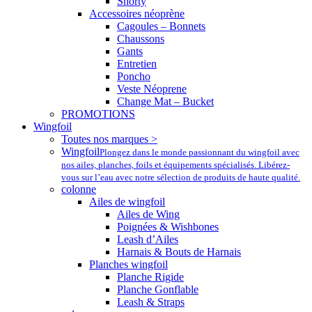
Shorty
Accessoires néoprène
Cagoules – Bonnets
Chaussons
Gants
Entretien
Poncho
Veste Néoprene
Change Mat – Bucket
PROMOTIONS
Wingfoil
Toutes nos marques >
Wingfoil
Plongez dans le monde passionnant du wingfoil avec
nos ailes, planches, foils et équipements spécialisés. Libérez-
vous sur l’eau avec notre sélection de produits de haute qualité.
colonne
Ailes de wingfoil
Ailes de Wing
Poignées & Wishbones
Leash d’Ailes
Harnais & Bouts de Harnais
Planches wingfoil
Planche Rigide
Planche Gonflable
Leash & Straps