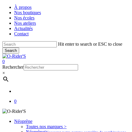
Skip
À propos
to
Nos boutiques
main
Nos écoles
content
Nos ateliers
Actualités
Contact
Hit enter to search or ESC to close
Search
Close
Search
account
0
Menu
Rechercher
×
account
0
Néoprène
Toutes nos marques >
Néoprène