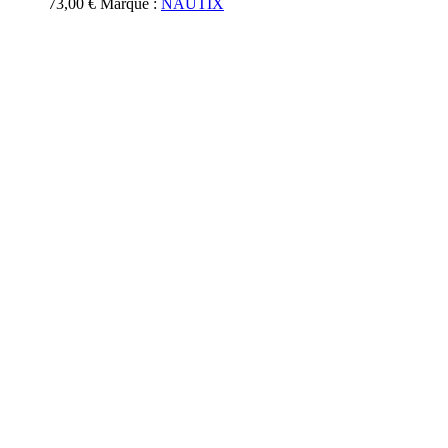
73,00
€
Marque :
NAUTIX