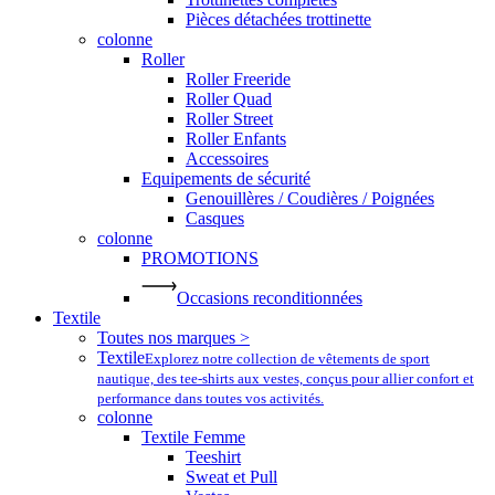
Pièces détachées trottinette
colonne
Roller
Roller Freeride
Roller Quad
Roller Street
Roller Enfants
Accessoires
Equipements de sécurité
Genouillères / Coudières / Poignées
Casques
colonne
PROMOTIONS
Occasions reconditionnées
Textile
Toutes nos marques >
Textile
Explorez notre collection de vêtements de sport
nautique, des tee-shirts aux vestes, conçus pour allier confort et
performance dans toutes vos activités.
colonne
Textile Femme
Teeshirt
Sweat et Pull