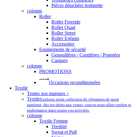
Pièces détachées trottinette
colonne
Roller
Roller Freeride
Roller Quad
Roller Street
Roller Enfants
Accessoires
Equipements de sécurité
Genouillères / Coudières / Poignées
Casques
colonne
PROMOTIONS
Occasions reconditionnées
Textile
Toutes nos marques >
Textile
Explorez notre collection de vêtements de sport
nautique, des tee-shirts aux vestes, conçus pour allier confort et
performance dans toutes vos activités.
colonne
Textile Femme
Teeshirt
Sweat et Pull