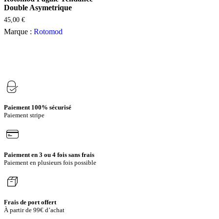
plusieurs
Double Asymetrique
variations.
45,00
€
Les
options
Marque :
Rotomod
peuvent
être
choisies
sur
la
page
du
produit
Paiement 100% sécurisé
Paiement stripe
Paiement en 3 ou 4 fois sans frais
Paiement en plusieurs fois possible
Frais de port offert
À partir de 99€ d’achat