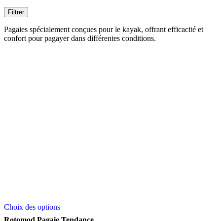
Filtrer
Pagaies spécialement conçues pour le kayak, offrant efficacité et
confort pour pagayer dans différentes conditions.
Ce
Choix des options
produit
a
Rotomod Pagaie Tendance