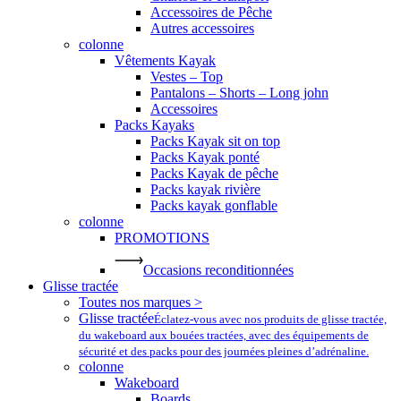
Accessoires de Pêche
Autres accessoires
colonne
Vêtements Kayak
Vestes – Top
Pantalons – Shorts – Long john
Accessoires
Packs Kayaks
Packs Kayak sit on top
Packs Kayak ponté
Packs Kayak de pêche
Packs kayak rivière
Packs kayak gonflable
colonne
PROMOTIONS
Occasions reconditionnées
Glisse tractée
Toutes nos marques >
Glisse tractée
Éclatez-vous avec nos produits de glisse tractée,
du wakeboard aux bouées tractées, avec des équipements de
sécurité et des packs pour des journées pleines d’adrénaline.
colonne
Wakeboard
Boards