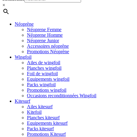
Menu
×
Néoprène
Néoprene Femme
Néoprene Homme
Néoprene Junior
Accessoires néoprène
Promotions Néoprène
Wingfoil
Ailes de wingfoil
Planches wingfoil
Foil de wingfoil
Equipements wingfoil
Packs wingfoil
Promotions wingfoil
Occasions reconditionnées Wingfoil
Kitesurf
Ailes kitesurf
Kitefoil
Planches kitesurf
Equipements kitesurf
Packs kitesurf
Promotions Kitesurf