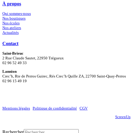
À propos
Qui sommes-nous
Nos boutiques
Nos écoles
Nos ateliers
Actualités
Contact
Saint-Brieuc
2 Rue Claude Sautet, 22950 Trégueux
02 96 52 49 33
Lannion
Crec’h, Rte de Perros Guirec, Rés Crec’h Quille ZA, 22700 Saint-Quay-Perros
02 96 15 49 19
Mentions légales
|
Politique de confidentialité
|
CGV
Site réalisé par
ScreenUp
Close
Rechercher