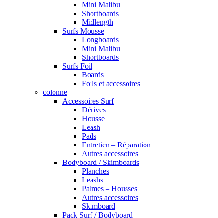
Mini Malibu
Shortboards
Midlength
Surfs Mousse
Longboards
Mini Malibu
Shortboards
Surfs Foil
Boards
Foils et accessoires
colonne
Accessoires Surf
Dérives
Housse
Leash
Pads
Entretien – Réparation
Autres accessoires
Bodyboard / Skimboards
Planches
Leashs
Palmes – Housses
Autres accessoires
Skimboard
Pack Surf / Bodyboard