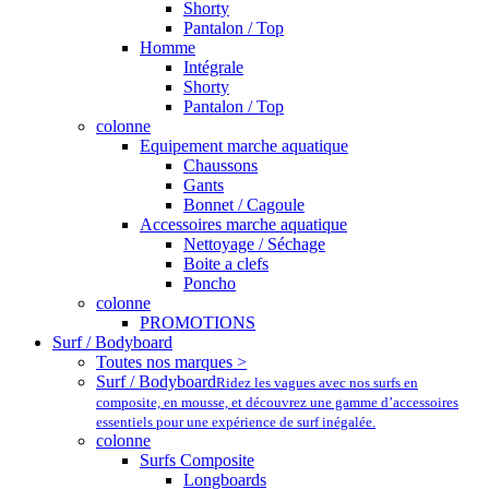
Shorty
Pantalon / Top
Homme
Intégrale
Shorty
Pantalon / Top
colonne
Equipement marche aquatique
Chaussons
Gants
Bonnet / Cagoule
Accessoires marche aquatique
Nettoyage / Séchage
Boite a clefs
Poncho
colonne
PROMOTIONS
Surf / Bodyboard
Toutes nos marques >
Surf / Bodyboard
Ridez les vagues avec nos surfs en
composite, en mousse, et découvrez une gamme d’accessoires
essentiels pour une expérience de surf inégalée.
colonne
Surfs Composite
Longboards