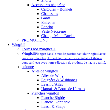
Shorty
Accessoires néoprène
Cagoules – Bonnets
Chaussons
Gants
Entretien
Poncho
Veste Néoprene
Change Mat – Bucket
PROMOTIONS
Wingfoil
Toutes nos marques >
Wingfoil
Plongez dans le monde passionnant du wingfoil avec
nos ailes, planches, foils et équipements spécialisés. Libérez-
vous sur l’eau avec notre sélection de produits de haute qualité.
colonne
Ailes de wingfoil
Ailes de Wing
Poignées & Wishbones
Leash d’Ailes
Harnais & Bouts de Harnais
Planches wingfoil
Planche Rigide
Planche Gonflable
Leash & Straps