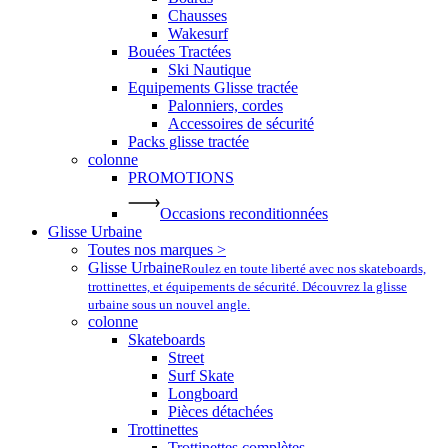
Chausses
Wakesurf
Bouées Tractées
Ski Nautique
Equipements Glisse tractée
Palonniers, cordes
Accessoires de sécurité
Packs glisse tractée
colonne
PROMOTIONS
Occasions reconditionnées
Glisse Urbaine
Toutes nos marques >
Glisse Urbaine
Roulez en toute liberté avec nos skateboards,
trottinettes, et équipements de sécurité. Découvrez la glisse
urbaine sous un nouvel angle.
colonne
Skateboards
Street
Surf Skate
Longboard
Pièces détachées
Trottinettes
Trottinettes complètes