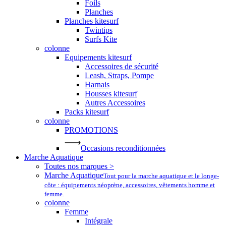
Foils
Planches
Planches kitesurf
Twintips
Surfs Kite
colonne
Equipements kitesurf
Accessoires de sécurité
Leash, Straps, Pompe
Harnais
Housses kitesurf
Autres Accessoires
Packs kitesurf
colonne
PROMOTIONS
Occasions reconditionnées
Marche Aquatique
Toutes nos marques >
Marche Aquatique
Tout pour la marche aquatique et le longe-
côte : équipements néoprène, accessoires, vêtements homme et
femme.
colonne
Femme
Intégrale