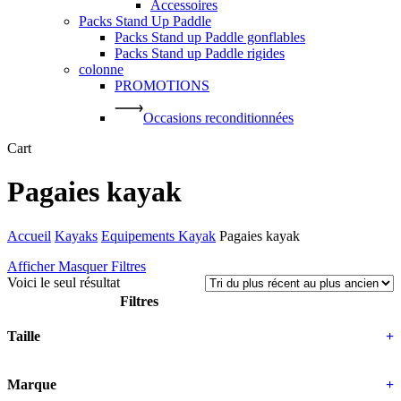
Accessoires
Packs Stand Up Paddle
Packs Stand up Paddle gonflables
Packs Stand up Paddle rigides
colonne
PROMOTIONS
Occasions reconditionnées
Close
Cart
Cart
Pagaies kayak
Accueil
Kayaks
Equipements Kayak
Pagaies kayak
Afficher
Masquer
Filtres
Voici le seul résultat
Filtres
Close
Taille
+
Filters
Marque
+