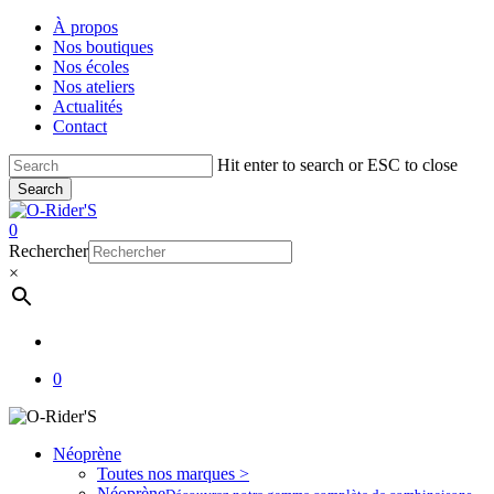
Skip
À propos
to
Nos boutiques
main
Nos écoles
content
Nos ateliers
Actualités
Contact
Hit enter to search or ESC to close
Search
Close
Search
account
0
Menu
Rechercher
×
account
0
Néoprène
Toutes nos marques >
Néoprène