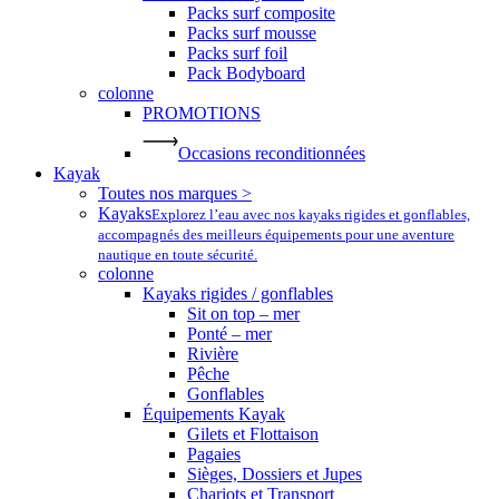
Packs surf composite
Packs surf mousse
Packs surf foil
Pack Bodyboard
colonne
PROMOTIONS
Occasions reconditionnées
Kayak
Toutes nos marques >
Kayaks
Explorez l’eau avec nos kayaks rigides et gonflables,
accompagnés des meilleurs équipements pour une aventure
nautique en toute sécurité.
colonne
Kayaks rigides / gonflables
Sit on top – mer
Ponté – mer
Rivière
Pêche
Gonflables
Équipements Kayak
Gilets et Flottaison
Pagaies
Sièges, Dossiers et Jupes
Chariots et Transport