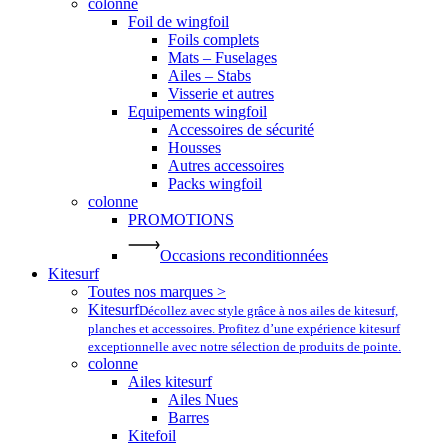
colonne
Foil de wingfoil
Foils complets
Mats – Fuselages
Ailes – Stabs
Visserie et autres
Equipements wingfoil
Accessoires de sécurité
Housses
Autres accessoires
Packs wingfoil
colonne
PROMOTIONS
Occasions reconditionnées
Kitesurf
Toutes nos marques >
Kitesurf
Décollez avec style grâce à nos ailes de kitesurf,
planches et accessoires. Profitez d’une expérience kitesurf
exceptionnelle avec notre sélection de produits de pointe.
colonne
Ailes kitesurf
Ailes Nues
Barres
Kitefoil