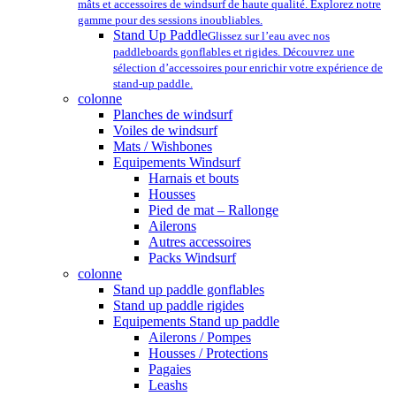
mâts et accessoires de windsurf de haute qualité. Explorez notre
gamme pour des sessions inoubliables.
Stand Up Paddle
Glissez sur l’eau avec nos
paddleboards gonflables et rigides. Découvrez une
sélection d’accessoires pour enrichir votre expérience de
stand-up paddle.
colonne
Planches de windsurf
Voiles de windsurf
Mats / Wishbones
Equipements Windsurf
Harnais et bouts
Housses
Pied de mat – Rallonge
Ailerons
Autres accessoires
Packs Windsurf
colonne
Stand up paddle gonflables
Stand up paddle rigides
Equipements Stand up paddle
Ailerons / Pompes
Housses / Protections
Pagaies
Leashs