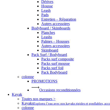
Dérives
Housse
Leash
Pads
Entretien – Réparation
Autres accessoires
Bodyboard / Skimboards
Planches
Leashs
Palmes – Housses
Autres accessoires
Skimboard
Pack Surf / Bodyboard
Packs surf composite
Packs surf mousse
Packs surf foil
Pack Bodyboard
colonne
PROMOTIONS
Occasions reconditionnées
Kayak
Toutes nos marques >
Kayaks
Explorez l’eau avec nos kayaks rigides et gonflables, ac
colonne