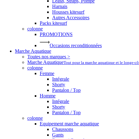
Leash, Straps, Pompe
Harnais
Housses kitesurf
Autres Accessoires
Packs kitesurf
colonne
PROMOTIONS
Occasions reconditionnées
Marche Aquatique
Toutes nos marques >
Marche Aquatique
Tout pour la marche aquatique et le longe-c
colonne
Femme
Intégrale
Shorty
Pantalon / Top
Homme
Intégrale
Shorty
Pantalon / Top
colonne
Equipement marche aquatique
Chaussons
Gants