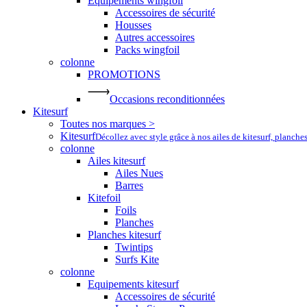
Equipements wingfoil
Accessoires de sécurité
Housses
Autres accessoires
Packs wingfoil
colonne
PROMOTIONS
Occasions reconditionnées
Kitesurf
Toutes nos marques >
Kitesurf
Décollez avec style grâce à nos ailes de kitesurf, planche
colonne
Ailes kitesurf
Ailes Nues
Barres
Kitefoil
Foils
Planches
Planches kitesurf
Twintips
Surfs Kite
colonne
Equipements kitesurf
Accessoires de sécurité