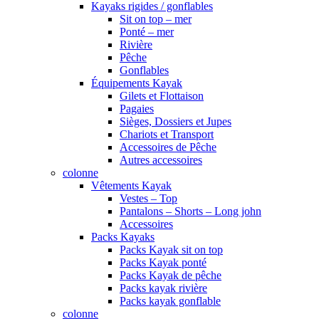
Kayaks rigides / gonflables
Sit on top – mer
Ponté – mer
Rivière
Pêche
Gonflables
Équipements Kayak
Gilets et Flottaison
Pagaies
Sièges, Dossiers et Jupes
Chariots et Transport
Accessoires de Pêche
Autres accessoires
colonne
Vêtements Kayak
Vestes – Top
Pantalons – Shorts – Long john
Accessoires
Packs Kayaks
Packs Kayak sit on top
Packs Kayak ponté
Packs Kayak de pêche
Packs kayak rivière
Packs kayak gonflable
colonne