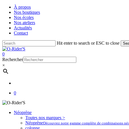
Skip
À propos
to
Nos boutiques
main
Nos écoles
content
Nos ateliers
Actualités
Contact
Hit enter to search or ESC to close
Sea
Close
Search
account
0
Menu
Rechercher
×
account
0
Néoprène
Toutes nos marques >
Néoprène
Découvrez notre gamme complète de combinaisons néoprè
colonne