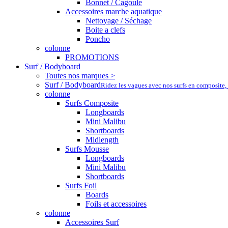
Bonnet / Cagoule
Accessoires marche aquatique
Nettoyage / Séchage
Boite a clefs
Poncho
colonne
PROMOTIONS
Surf / Bodyboard
Toutes nos marques >
Surf / Bodyboard
Ridez les vagues avec nos surfs en composite,
colonne
Surfs Composite
Longboards
Mini Malibu
Shortboards
Midlength
Surfs Mousse
Longboards
Mini Malibu
Shortboards
Surfs Foil
Boards
Foils et accessoires
colonne
Accessoires Surf