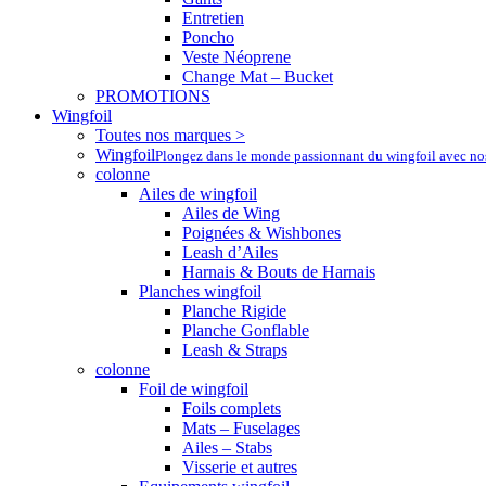
Entretien
Poncho
Veste Néoprene
Change Mat – Bucket
PROMOTIONS
Wingfoil
Toutes nos marques >
Wingfoil
Plongez dans le monde passionnant du wingfoil avec nos a
colonne
Ailes de wingfoil
Ailes de Wing
Poignées & Wishbones
Leash d’Ailes
Harnais & Bouts de Harnais
Planches wingfoil
Planche Rigide
Planche Gonflable
Leash & Straps
colonne
Foil de wingfoil
Foils complets
Mats – Fuselages
Ailes – Stabs
Visserie et autres