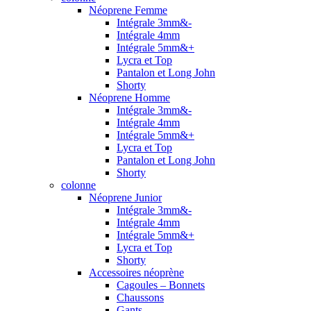
Néoprene Femme
Intégrale 3mm&-
Intégrale 4mm
Intégrale 5mm&+
Lycra et Top
Pantalon et Long John
Shorty
Néoprene Homme
Intégrale 3mm&-
Intégrale 4mm
Intégrale 5mm&+
Lycra et Top
Pantalon et Long John
Shorty
colonne
Néoprene Junior
Intégrale 3mm&-
Intégrale 4mm
Intégrale 5mm&+
Lycra et Top
Shorty
Accessoires néoprène
Cagoules – Bonnets
Chaussons
Gants