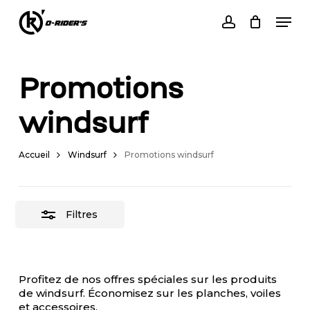
Skip
Men
to
Close
Cart
account
Close
main
Cart
Filters
content
Promotions
windsurf
Accueil
Windsurf
Promotions windsurf
Filtres
Votre panier est vide.
Profitez de nos offres spéciales sur les produits
de windsurf. Économisez sur les planches, voiles
GO TO SHOP
et accessoires.