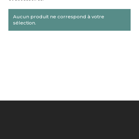
Aucun produit ne correspond à votre
sélection.
Sous-total :
0,00
€
VOIR LE PANIER
COMMANDER