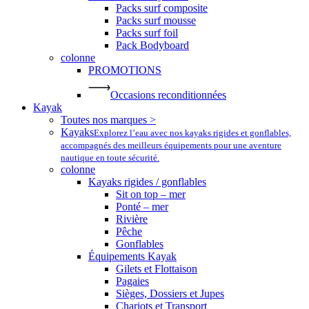
Packs surf composite
Packs surf mousse
Packs surf foil
Pack Bodyboard
colonne
PROMOTIONS
Occasions reconditionnées
Kayak
Toutes nos marques >
Kayaks
Explorez l’eau avec nos kayaks rigides et gonflables,
accompagnés des meilleurs équipements pour une aventure
nautique en toute sécurité.
colonne
Kayaks rigides / gonflables
Sit on top – mer
Ponté – mer
Rivière
Pêche
Gonflables
Équipements Kayak
Gilets et Flottaison
Pagaies
Sièges, Dossiers et Jupes
Chariots et Transport