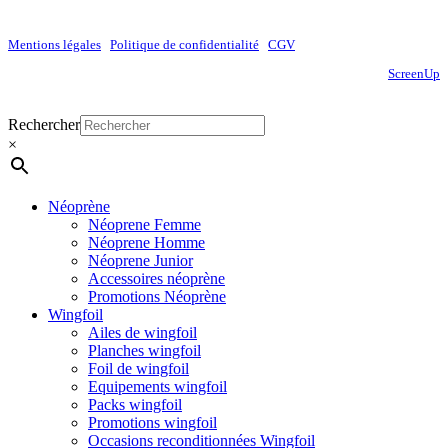
Mentions légales
|
Politique de confidentialité
|
CGV
Site réalisé par
ScreenUp
Close
Rechercher
Menu
×
Néoprène
Néoprene Femme
Néoprene Homme
Néoprene Junior
Accessoires néoprène
Promotions Néoprène
Wingfoil
Ailes de wingfoil
Planches wingfoil
Foil de wingfoil
Equipements wingfoil
Packs wingfoil
Promotions wingfoil
Occasions reconditionnées Wingfoil