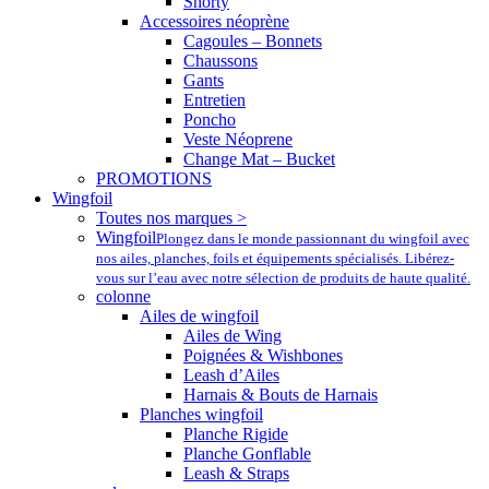
Shorty
Accessoires néoprène
Cagoules – Bonnets
Chaussons
Gants
Entretien
Poncho
Veste Néoprene
Change Mat – Bucket
PROMOTIONS
Wingfoil
Toutes nos marques >
Wingfoil
Plongez dans le monde passionnant du wingfoil avec
nos ailes, planches, foils et équipements spécialisés. Libérez-
vous sur l’eau avec notre sélection de produits de haute qualité.
colonne
Ailes de wingfoil
Ailes de Wing
Poignées & Wishbones
Leash d’Ailes
Harnais & Bouts de Harnais
Planches wingfoil
Planche Rigide
Planche Gonflable
Leash & Straps