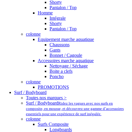
Shorty
Pantalon / Top
Homme
Intégrale
Shorty
Pantalon / Top
colonne
Equipement marche aquatique
Chaussons
Gants
Bonnet / Cagoule
Accessoires marche aquatique
Nettoyage / Séchage
Boite a clefs
Poncho
colonne
PROMOTIONS
Surf / Bodyboard
Toutes nos marques >
Surf / Bodyboard
Ridez les vagues avec nos surfs en
composite, en mousse, et découvrez une gamme d’accessoires
essentiels pour une expérience de surf inégalée.
colonne
Surfs Composite
Longboards