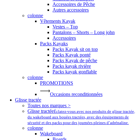
Accessoires de Pêche
Autres accessoires
colonne
Vêtements Kayak
Vestes – Top
Pantalons – Shorts – Long john
Accessoires
Packs Kayaks
Packs Kayak sit on top
Packs Kayak ponté
Packs Kayak de pêche
Packs kayak rivière
Packs kayak gonflable
colonne
PROMOTIONS
Occasions reconditionnées
Glisse tractée
Toutes nos marques >
Glisse tractée
Éclatez-vous avec nos produits de glisse tractée,
du wakeboard aux bouées tractées, avec des équipements de
sécurité et des packs pour des journées pleines d’adrénaline.
colonne
Wakeboard
Boards