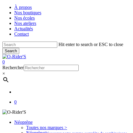
Skip
À propos
to
Nos boutiques
main
Nos écoles
content
Nos ateliers
Actualités
Contact
Hit enter to search or ESC to close
Search
Close
Search
account
0
Menu
Rechercher
×
account
0
Néoprène
Toutes nos marques >
Néoprène