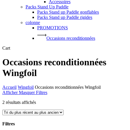
Accessoires
Packs Stand Up Paddle
Packs Stand up Paddle gonflables
Packs Stand up Paddle rigides
colonne
PROMOTIONS
Occasions reconditionnées
Close
Cart
Cart
Occasions reconditionnées
Wingfoil
Accueil
Wingfoil
Occasions reconditionnées Wingfoil
Afficher
Masquer
Filtres
Trié
2 résultats affichés
du
plus
récent
au
Filtres
plus