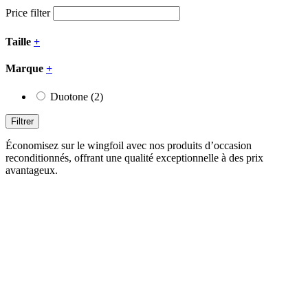
ancien
Close
Price filter
Filters
Taille
+
Marque
+
Duotone
(2)
Filtrer
Économisez sur le wingfoil avec nos produits d’occasion
reconditionnés, offrant une qualité exceptionnelle à des prix
avantageux.