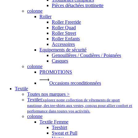
Pièces détachées trottinette
colonne
Roller
Roller Freeride
Roller Quad
Roller Street
Roller Enfants
Accessoires
Equipements de sécurité
Genouillères / Coudières / Poignées
Casques
colonne
PROMOTIONS
Occasions reconditionnées
Textile
Toutes nos marques >
Textile
Explorez notre collection de vêtements de sport
nautique, des tee-shirts aux vestes, conçus pour allier confort et
performance dans toutes vos activités.
colonne
Textile Femme
Teeshirt
Sweat et Pull