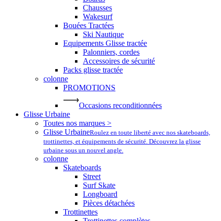
Chausses
Wakesurf
Bouées Tractées
Ski Nautique
Equipements Glisse tractée
Palonniers, cordes
Accessoires de sécurité
Packs glisse tractée
colonne
PROMOTIONS
Occasions reconditionnées
Glisse Urbaine
Toutes nos marques >
Glisse Urbaine
Roulez en toute liberté avec nos skateboards,
trottinettes, et équipements de sécurité. Découvrez la glisse
urbaine sous un nouvel angle.
colonne
Skateboards
Street
Surf Skate
Longboard
Pièces détachées
Trottinettes
Trottinettes complètes