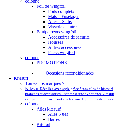
colonne
Foil de wingfoil
Foils complets
Mats – Fuselages
Ailes – Stabs
Visserie et autres
Equipements wingfoil
Accessoires de sécurité
Housses
Autres accessoires
Packs wingfoil
colonne
PROMOTIONS
Occasions reconditionnées
Kitesurf
Toutes nos marques >
Kitesurf
Décollez avec style grâce à nos ailes de kitesurf,
planches et accessoires. Profitez d’une expérience kitesurf
exceptionnelle avec notre sélection de produits de pointe.
colonne
Ailes kitesurf
Ailes Nues
Barres
Kitefoil