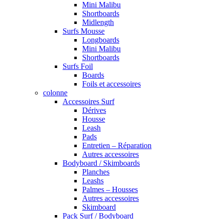
Mini Malibu
Shortboards
Midlength
Surfs Mousse
Longboards
Mini Malibu
Shortboards
Surfs Foil
Boards
Foils et accessoires
colonne
Accessoires Surf
Dérives
Housse
Leash
Pads
Entretien – Réparation
Autres accessoires
Bodyboard / Skimboards
Planches
Leashs
Palmes – Housses
Autres accessoires
Skimboard
Pack Surf / Bodyboard