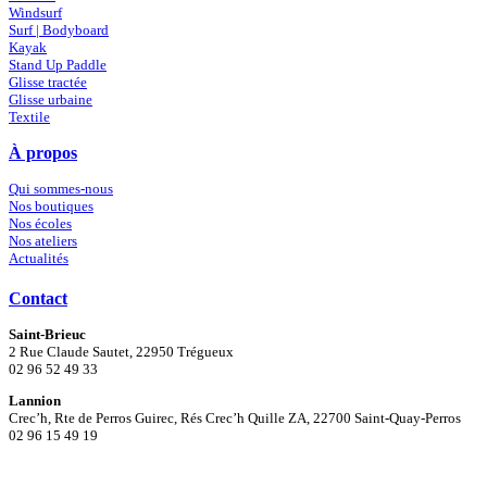
Windsurf
Surf | Bodyboard
Kayak
Stand Up Paddle
Glisse tractée
Glisse urbaine
Textile
À propos
Qui sommes-nous
Nos boutiques
Nos écoles
Nos ateliers
Actualités
Contact
Saint-Brieuc
2 Rue Claude Sautet, 22950 Trégueux
02 96 52 49 33
Lannion
Crec’h, Rte de Perros Guirec, Rés Crec’h Quille ZA, 22700 Saint-Quay-Perros
02 96 15 49 19