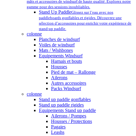
mâts et accessoires de windsurf de haute qualité. Explorez notre
gamme pour des sessions inoubliables.
Stand Up Paddle
Glissez sur l’eau avec nos
paddleboards gonflables et rigides. Découvrez une
sélection d’accessoires pour enrichir votre expérience de
stand-up paddle.
colonne
Planches de windsurf
Voiles de windsurf
Mats / Wishbones
Equipements Windsurf
Harnais et bouts
Housses
Pied de mat – Rallonge
Ailerons
Autres accessoires
Packs Windsurf
colonne
Stand up paddle gonflables
Stand up paddle rigides
Equipements Stand up paddle
Ailerons / Pompes
Housses / Protections
Pagaies
Leashs