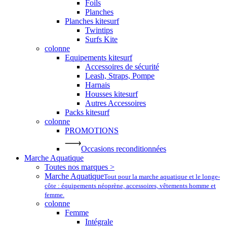
Foils
Planches
Planches kitesurf
Twintips
Surfs Kite
colonne
Equipements kitesurf
Accessoires de sécurité
Leash, Straps, Pompe
Harnais
Housses kitesurf
Autres Accessoires
Packs kitesurf
colonne
PROMOTIONS
Occasions reconditionnées
Marche Aquatique
Toutes nos marques >
Marche Aquatique
Tout pour la marche aquatique et le longe-
côte : équipements néoprène, accessoires, vêtements homme et
femme.
colonne
Femme
Intégrale