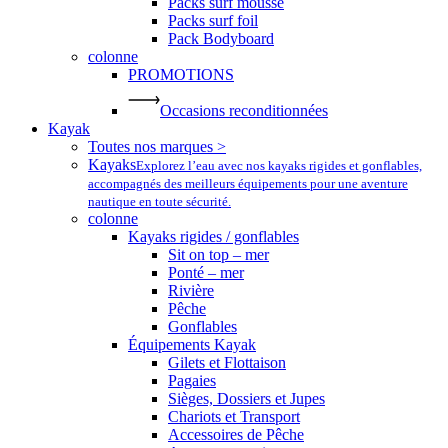
Packs surf mousse
Packs surf foil
Pack Bodyboard
colonne
PROMOTIONS
Occasions reconditionnées
Kayak
Toutes nos marques >
Kayaks
Explorez l’eau avec nos kayaks rigides et gonflables,
accompagnés des meilleurs équipements pour une aventure
nautique en toute sécurité.
colonne
Kayaks rigides / gonflables
Sit on top – mer
Ponté – mer
Rivière
Pêche
Gonflables
Équipements Kayak
Gilets et Flottaison
Pagaies
Sièges, Dossiers et Jupes
Chariots et Transport
Accessoires de Pêche