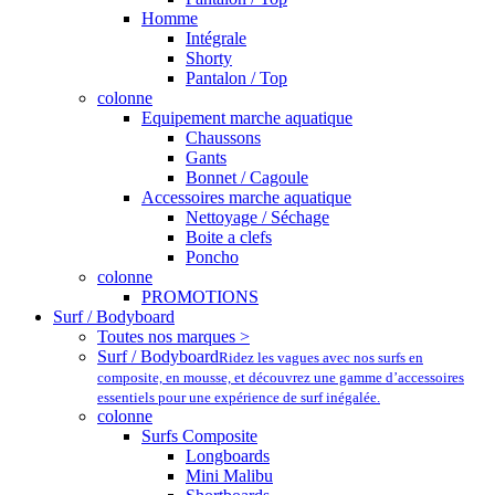
Homme
Intégrale
Shorty
Pantalon / Top
colonne
Equipement marche aquatique
Chaussons
Gants
Bonnet / Cagoule
Accessoires marche aquatique
Nettoyage / Séchage
Boite a clefs
Poncho
colonne
PROMOTIONS
Surf / Bodyboard
Toutes nos marques >
Surf / Bodyboard
Ridez les vagues avec nos surfs en
composite, en mousse, et découvrez une gamme d’accessoires
essentiels pour une expérience de surf inégalée.
colonne
Surfs Composite
Longboards
Mini Malibu