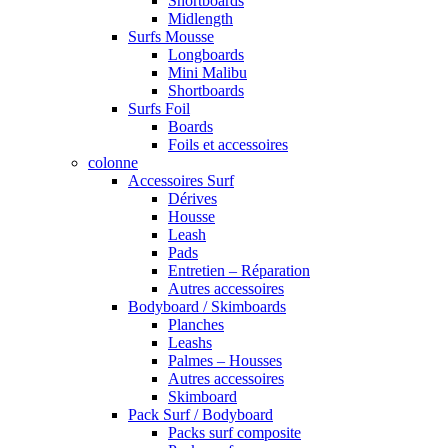
Shortboards
Midlength
Surfs Mousse
Longboards
Mini Malibu
Shortboards
Surfs Foil
Boards
Foils et accessoires
colonne
Accessoires Surf
Dérives
Housse
Leash
Pads
Entretien – Réparation
Autres accessoires
Bodyboard / Skimboards
Planches
Leashs
Palmes – Housses
Autres accessoires
Skimboard
Pack Surf / Bodyboard
Packs surf composite