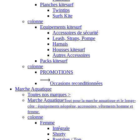
Planches kitesurf
Twintips
Surfs Kite
colonne
Equipements kitesurf
Accessoires de sécurité
Leash, Straps, Pompe
Harnais
Housses kitesurf
Autres Accessoires
Packs kitesurf
colonne
PROMOTIONS
Occasions reconditionnées
Marche Aquatique
Toutes nos marques >
Marche Aquatique
Tout pour la marche aquatique et le longe-
côte : équipements néoprène, accessoires, vêtements homme et
femme.
colonne
Femme
Intégrale
Shorty
Pantalon / Top