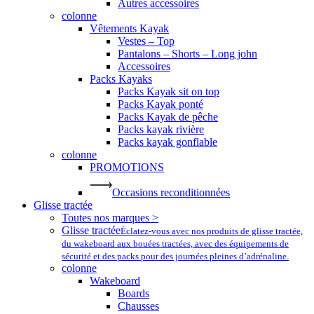
Autres accessoires
colonne
Vêtements Kayak
Vestes – Top
Pantalons – Shorts – Long john
Accessoires
Packs Kayaks
Packs Kayak sit on top
Packs Kayak ponté
Packs Kayak de pêche
Packs kayak rivière
Packs kayak gonflable
colonne
PROMOTIONS
Occasions reconditionnées
Glisse tractée
Toutes nos marques >
Glisse tractée
Éclatez-vous avec nos produits de glisse tractée,
du wakeboard aux bouées tractées, avec des équipements de
sécurité et des packs pour des journées pleines d’adrénaline.
colonne
Wakeboard
Boards
Chausses