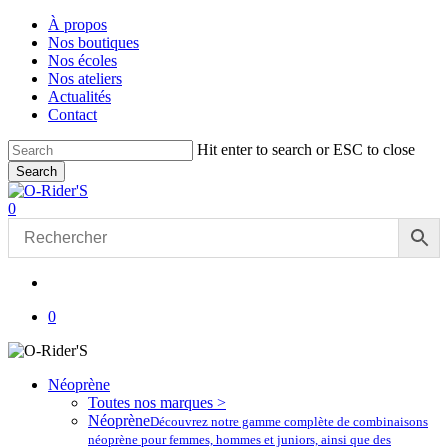
Skip
À propos
to
Nos boutiques
main
Nos écoles
content
Nos ateliers
Actualités
Contact
Hit enter to search or ESC to close
Search
Close
Search
account
0
Menu
account
0
Néoprène
Toutes nos marques >
Néoprène
Découvrez notre gamme complète de combinaisons
néoprène pour femmes, hommes et juniors, ainsi que des