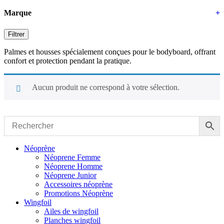
Marque
+
Filtrer
Palmes et housses spécialement conçues pour le bodyboard, offrant
confort et protection pendant la pratique.
Aucun produit ne correspond à votre sélection.
Close
Menu
Néoprène
Néoprene Femme
Néoprene Homme
Néoprene Junior
Accessoires néoprène
Promotions Néoprène
Wingfoil
Ailes de wingfoil
Planches wingfoil