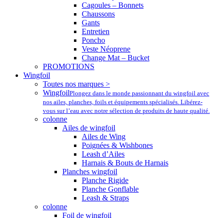
Cagoules – Bonnets
Chaussons
Gants
Entretien
Poncho
Veste Néoprene
Change Mat – Bucket
PROMOTIONS
Wingfoil
Toutes nos marques >
Wingfoil
Plongez dans le monde passionnant du wingfoil avec
nos ailes, planches, foils et équipements spécialisés. Libérez-
vous sur l’eau avec notre sélection de produits de haute qualité.
colonne
Ailes de wingfoil
Ailes de Wing
Poignées & Wishbones
Leash d’Ailes
Harnais & Bouts de Harnais
Planches wingfoil
Planche Rigide
Planche Gonflable
Leash & Straps
colonne
Foil de wingfoil