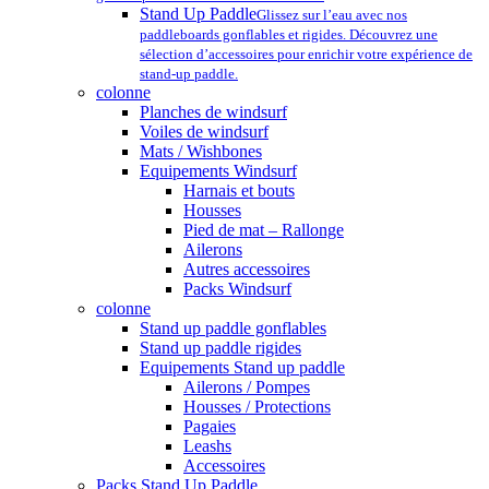
Stand Up Paddle
Glissez sur l’eau avec nos
paddleboards gonflables et rigides. Découvrez une
sélection d’accessoires pour enrichir votre expérience de
stand-up paddle.
colonne
Planches de windsurf
Voiles de windsurf
Mats / Wishbones
Equipements Windsurf
Harnais et bouts
Housses
Pied de mat – Rallonge
Ailerons
Autres accessoires
Packs Windsurf
colonne
Stand up paddle gonflables
Stand up paddle rigides
Equipements Stand up paddle
Ailerons / Pompes
Housses / Protections
Pagaies
Leashs
Accessoires
Packs Stand Up Paddle