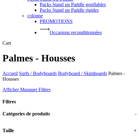
Packs Stand up Paddle gonflables
Packs Stand up Paddle rigides
colonne
PROMOTIONS
Occasions reconditionnées
Close
Cart
Cart
Palmes - Housses
Accueil
Surfs / Bodyboards
Bodyboard / Skimboards
Palmes -
Housses
Afficher
Masquer
Filtres
Filtres
Close
Catégories de produits
-
Filters
Taille
+