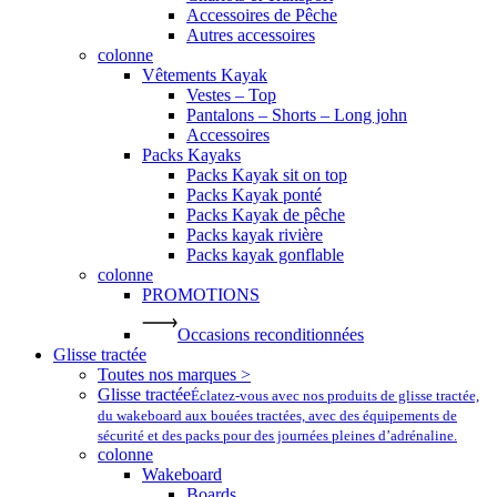
Accessoires de Pêche
Autres accessoires
colonne
Vêtements Kayak
Vestes – Top
Pantalons – Shorts – Long john
Accessoires
Packs Kayaks
Packs Kayak sit on top
Packs Kayak ponté
Packs Kayak de pêche
Packs kayak rivière
Packs kayak gonflable
colonne
PROMOTIONS
Occasions reconditionnées
Glisse tractée
Toutes nos marques >
Glisse tractée
Éclatez-vous avec nos produits de glisse tractée,
du wakeboard aux bouées tractées, avec des équipements de
sécurité et des packs pour des journées pleines d’adrénaline.
colonne
Wakeboard
Boards