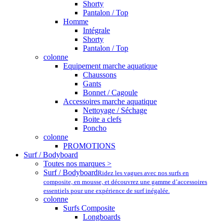
Shorty
Pantalon / Top
Homme
Intégrale
Shorty
Pantalon / Top
colonne
Equipement marche aquatique
Chaussons
Gants
Bonnet / Cagoule
Accessoires marche aquatique
Nettoyage / Séchage
Boite a clefs
Poncho
colonne
PROMOTIONS
Surf / Bodyboard
Toutes nos marques >
Surf / Bodyboard
Ridez les vagues avec nos surfs en
composite, en mousse, et découvrez une gamme d’accessoires
essentiels pour une expérience de surf inégalée.
colonne
Surfs Composite
Longboards