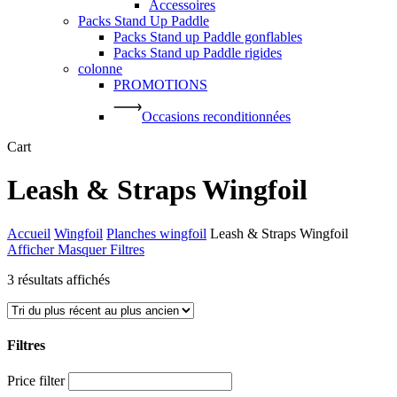
Accessoires
Packs Stand Up Paddle
Packs Stand up Paddle gonflables
Packs Stand up Paddle rigides
colonne
PROMOTIONS
Occasions reconditionnées
Close
Cart
Cart
Leash & Straps Wingfoil
Accueil
Wingfoil
Planches wingfoil
Leash & Straps Wingfoil
Afficher
Masquer
Filtres
Trié
3 résultats affichés
du
plus
récent
au
Filtres
plus
ancien
Close
Price filter
Filters