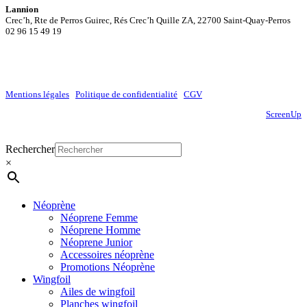
Lannion
Crec’h, Rte de Perros Guirec, Rés Crec’h Quille ZA, 22700 Saint-Quay-Perros
02 96 15 49 19
Mentions légales
|
Politique de confidentialité
|
CGV
Site réalisé par
ScreenUp
Close
Rechercher
Menu
×
Néoprène
Néoprene Femme
Néoprene Homme
Néoprene Junior
Accessoires néoprène
Promotions Néoprène
Wingfoil
Ailes de wingfoil
Planches wingfoil