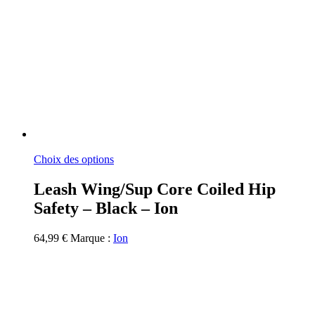
Ce
Choix des options
produit
a
Leash Wing/Sup Core Coiled Hip
plusieurs
Safety – Black – Ion
variations.
Les
options
64,99
€
Marque :
Ion
peuvent
être
choisies
sur
la
page