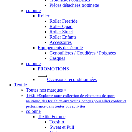
Pièces détachées trottinette
colonne
Roller
Roller Freeride
Roller Quad
Roller Street
Roller Enfants
Accessoires
Equipements de sécurité
Genouillères / Coudières / Poignées
Casques
colonne
PROMOTIONS
Occasions reconditionnées
Textile
Toutes nos marques >
Textile
Explorez notre collection de vêtements de sport
nautique, des tee-shirts aux vestes, conçus pour allier confort et
performance dans toutes vos activités.
colonne
Textile Femme
Teeshirt
Sweat et Pull