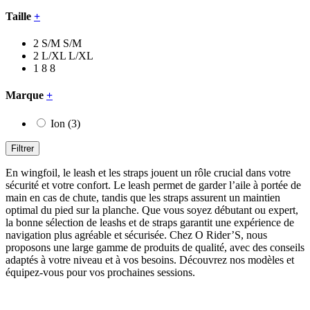
Taille
+
2
S/M
S/M
2
L/XL
L/XL
1
8
8
Marque
+
Ion
(3)
Filtrer
En wingfoil, le leash et les straps jouent un rôle crucial dans votre
sécurité et votre confort. Le leash permet de garder l’aile à portée de
main en cas de chute, tandis que les straps assurent un maintien
optimal du pied sur la planche. Que vous soyez débutant ou expert,
la bonne sélection de leashs et de straps garantit une expérience de
navigation plus agréable et sécurisée. Chez O Rider’S, nous
proposons une large gamme de produits de qualité, avec des conseils
adaptés à votre niveau et à vos besoins. Découvrez nos modèles et
équipez-vous pour vos prochaines sessions.