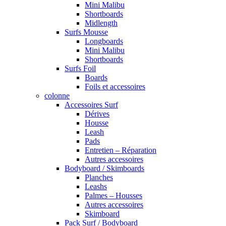
Mini Malibu
Shortboards
Midlength
Surfs Mousse
Longboards
Mini Malibu
Shortboards
Surfs Foil
Boards
Foils et accessoires
colonne
Accessoires Surf
Dérives
Housse
Leash
Pads
Entretien – Réparation
Autres accessoires
Bodyboard / Skimboards
Planches
Leashs
Palmes – Housses
Autres accessoires
Skimboard
Pack Surf / Bodyboard