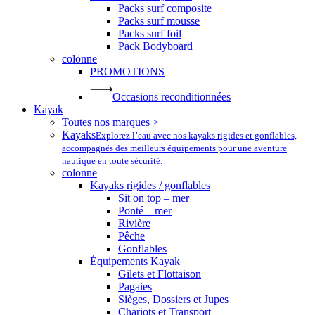
Packs surf composite
Packs surf mousse
Packs surf foil
Pack Bodyboard
colonne
PROMOTIONS
Occasions reconditionnées
Kayak
Toutes nos marques >
Kayaks
Explorez l’eau avec nos kayaks rigides et gonflables,
accompagnés des meilleurs équipements pour une aventure
nautique en toute sécurité.
colonne
Kayaks rigides / gonflables
Sit on top – mer
Ponté – mer
Rivière
Pêche
Gonflables
Équipements Kayak
Gilets et Flottaison
Pagaies
Sièges, Dossiers et Jupes
Chariots et Transport