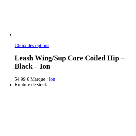
Ce
Choix des options
produit
a
Leash Wing/Sup Core Coiled Hip –
plusieurs
Black – Ion
variations.
Les
options
54,99
€
Marque :
Ion
peuvent
Rupture de stock
être
choisies
sur
la
page
du
produit