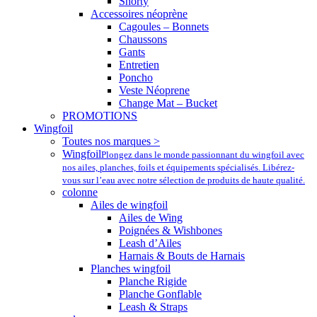
Shorty
Accessoires néoprène
Cagoules – Bonnets
Chaussons
Gants
Entretien
Poncho
Veste Néoprene
Change Mat – Bucket
PROMOTIONS
Wingfoil
Toutes nos marques >
Wingfoil
Plongez dans le monde passionnant du wingfoil avec
nos ailes, planches, foils et équipements spécialisés. Libérez-
vous sur l’eau avec notre sélection de produits de haute qualité.
colonne
Ailes de wingfoil
Ailes de Wing
Poignées & Wishbones
Leash d’Ailes
Harnais & Bouts de Harnais
Planches wingfoil
Planche Rigide
Planche Gonflable
Leash & Straps