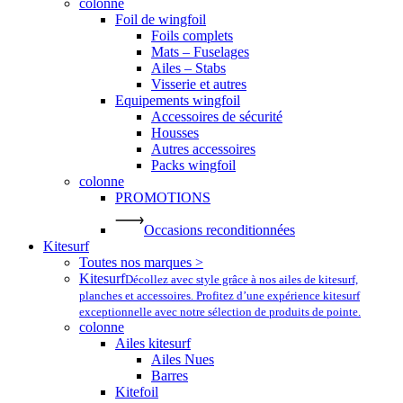
colonne
Foil de wingfoil
Foils complets
Mats – Fuselages
Ailes – Stabs
Visserie et autres
Equipements wingfoil
Accessoires de sécurité
Housses
Autres accessoires
Packs wingfoil
colonne
PROMOTIONS
Occasions reconditionnées
Kitesurf
Toutes nos marques >
Kitesurf
Décollez avec style grâce à nos ailes de kitesurf,
planches et accessoires. Profitez d’une expérience kitesurf
exceptionnelle avec notre sélection de produits de pointe.
colonne
Ailes kitesurf
Ailes Nues
Barres
Kitefoil