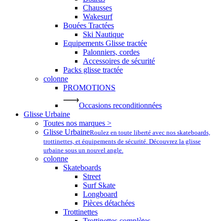
Chausses
Wakesurf
Bouées Tractées
Ski Nautique
Equipements Glisse tractée
Palonniers, cordes
Accessoires de sécurité
Packs glisse tractée
colonne
PROMOTIONS
Occasions reconditionnées
Glisse Urbaine
Toutes nos marques >
Glisse Urbaine
Roulez en toute liberté avec nos skateboards,
trottinettes, et équipements de sécurité. Découvrez la glisse
urbaine sous un nouvel angle.
colonne
Skateboards
Street
Surf Skate
Longboard
Pièces détachées
Trottinettes
Trottinettes complètes