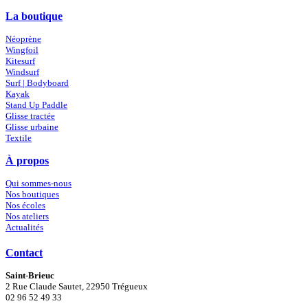
La boutique
Néoprène
Wingfoil
Kitesurf
Windsurf
Surf | Bodyboard
Kayak
Stand Up Paddle
Glisse tractée
Glisse urbaine
Textile
À propos
Qui sommes-nous
Nos boutiques
Nos écoles
Nos ateliers
Actualités
Contact
Saint-Brieuc
2 Rue Claude Sautet, 22950 Trégueux
02 96 52 49 33