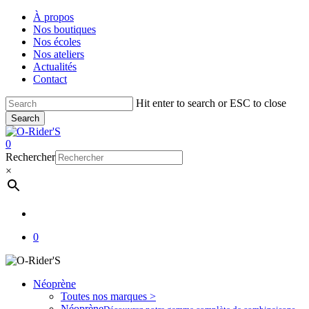
Skip
À propos
to
Nos boutiques
main
Nos écoles
content
Nos ateliers
Actualités
Contact
Hit enter to search or ESC to close
Search
Close
Search
account
0
Menu
Rechercher
×
account
0
Néoprène
Toutes nos marques >
Néoprène