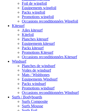
Foil de wingfoil
Equipements wingfoil
Packs wingfoil
Promotions wingfoil
Occasions reconditionnées Wingfoil
Kitesurf
Ailes kitesurf
Kitefoil
Planches kitesurf
Equipements kitesurf
Packs kitesurf
Promotions Kitesurf
Occasions reconditionnées Kitesurf
Windsurf
Planches de windsurf
Voiles de windsurf
Mats / Wishbones
Equipements Windsurf
Packs windsurf
Promotions windsurf
Occasions reconditionnées Windsurf
Surfs / Bodyboards
Surfs Composite
Surfs Mousse
Surfs Foil