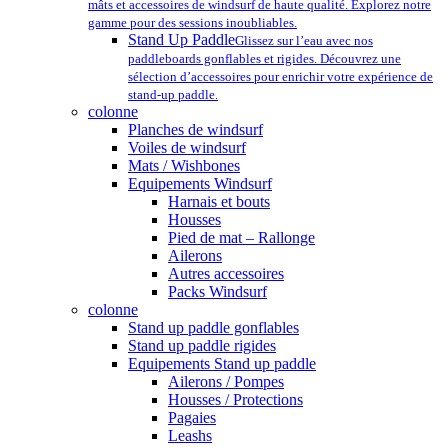
mâts et accessoires de windsurf de haute qualité. Explorez notre
gamme pour des sessions inoubliables.
Stand Up Paddle
Glissez sur l’eau avec nos
paddleboards gonflables et rigides. Découvrez une
sélection d’accessoires pour enrichir votre expérience de
stand-up paddle.
colonne
Planches de windsurf
Voiles de windsurf
Mats / Wishbones
Equipements Windsurf
Harnais et bouts
Housses
Pied de mat – Rallonge
Ailerons
Autres accessoires
Packs Windsurf
colonne
Stand up paddle gonflables
Stand up paddle rigides
Equipements Stand up paddle
Ailerons / Pompes
Housses / Protections
Pagaies
Leashs