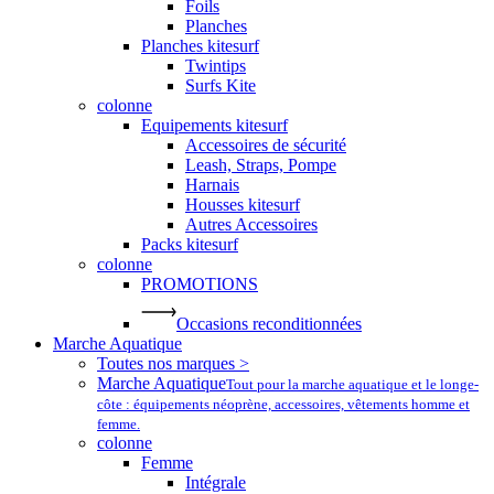
Foils
Planches
Planches kitesurf
Twintips
Surfs Kite
colonne
Equipements kitesurf
Accessoires de sécurité
Leash, Straps, Pompe
Harnais
Housses kitesurf
Autres Accessoires
Packs kitesurf
colonne
PROMOTIONS
Occasions reconditionnées
Marche Aquatique
Toutes nos marques >
Marche Aquatique
Tout pour la marche aquatique et le longe-
côte : équipements néoprène, accessoires, vêtements homme et
femme.
colonne
Femme
Intégrale