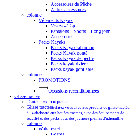
Accessoires de Pêche
Autres accessoires
colonne
Vêtements Kayak
Vestes – Top
Pantalons – Shorts – Long john
Accessoires
Packs Kayaks
Packs Kayak sit on top
Packs Kayak ponté
Packs Kayak de pêche
Packs kayak rivière
Packs kayak gonflable
colonne
PROMOTIONS
Occasions reconditionnées
Glisse tractée
Toutes nos marques >
Glisse tractée
Éclatez-vous avec nos produits de glisse tractée,
du wakeboard aux bouées tractées, avec des équipements de
sécurité et des packs pour des journées pleines d’adrénaline.
colonne
Wakeboard
Boards