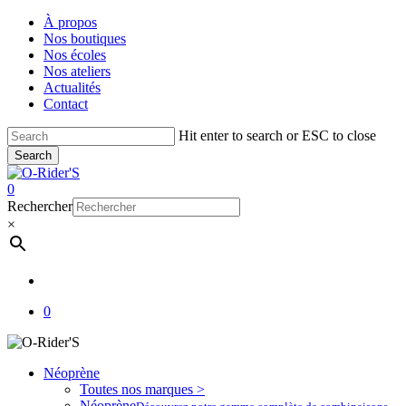
Skip
À propos
to
Nos boutiques
main
Nos écoles
content
Nos ateliers
Actualités
Contact
Hit enter to search or ESC to close
Search
Close
Search
account
0
Menu
Rechercher
×
account
0
Néoprène
Toutes nos marques >
Néoprène