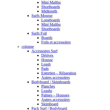
Mini Malibu
Shortboards
Midlength
Surfs Mousse
Longboards
Mini Malibu
Shortboards
Surfs Foil
Boards
Foils et accessoires
colonne
Accessoires Surf
Dérives
Housse
Leash
Pads
Entretien – Réparation
Autres accessoires
Bodyboard / Skimboards
Planches
Leashs
Palmes – Housses
Autres accessoires
Skimboard
Pack Surf / Bodyboard