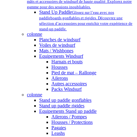
mâts et accessoires de windsurf de haute qualité. Explorez notre
gamme pour des sessions inoubliables.
Stand Up Paddle
Glissez sur l’eau avec nos
paddleboards gonflables et rigides. Découvrez une
sélection d’accessoires pour enrichir votre expérience de
stand-up paddle.
colonne
Planches de windsurf
Voiles de windsurf
Mats / Wishbones
Equipements Windsurf
Harnais et bouts
Housses
Pied de mat – Rallonge
Ailerons
Autres accessoires
Packs Windsurf
colonne
Stand up paddle gonflables
Stand up paddle rigides
Equipements Stand up paddle
Ailerons / Pompes
Housses / Protections
Pagaies
Leashs