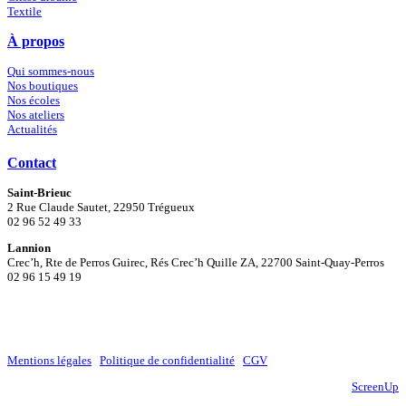
Textile
À propos
Qui sommes-nous
Nos boutiques
Nos écoles
Nos ateliers
Actualités
Contact
Saint-Brieuc
2 Rue Claude Sautet, 22950 Trégueux
02 96 52 49 33
Lannion
Crec’h, Rte de Perros Guirec, Rés Crec’h Quille ZA, 22700 Saint-Quay-Perros
02 96 15 49 19
Mentions légales
|
Politique de confidentialité
|
CGV
Site réalisé par
ScreenUp