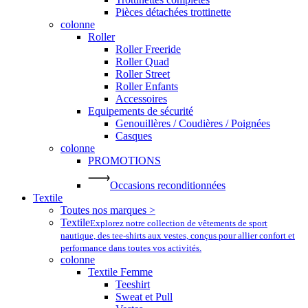
Pièces détachées trottinette
colonne
Roller
Roller Freeride
Roller Quad
Roller Street
Roller Enfants
Accessoires
Equipements de sécurité
Genouillères / Coudières / Poignées
Casques
colonne
PROMOTIONS
Occasions reconditionnées
Textile
Toutes nos marques >
Textile
Explorez notre collection de vêtements de sport
nautique, des tee-shirts aux vestes, conçus pour allier confort et
performance dans toutes vos activités.
colonne
Textile Femme
Teeshirt
Sweat et Pull