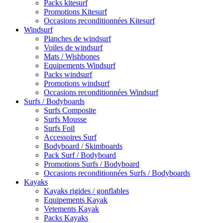
Packs kitesurf
Promotions Kitesurf
Occasions reconditionnées Kitesurf
Windsurf
Planches de windsurf
Voiles de windsurf
Mats / Wishbones
Equipements Windsurf
Packs windsurf
Promotions windsurf
Occasions reconditionnées Windsurf
Surfs / Bodyboards
Surfs Composite
Surfs Mousse
Surfs Foil
Accessoires Surf
Bodyboard / Skimboards
Pack Surf / Bodyboard
Promotions Surfs / Bodyboard
Occasions reconditionnées Surfs / Bodyboards
Kayaks
Kayaks rigides / gonflables
Equipements Kayak
Vetements Kayak
Packs Kayaks