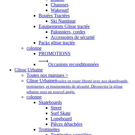
Chausses
Wakesurf
Bouées Tractées
Ski Nautique
Equipements Glisse tractée
Palonniers, cordes
Accessoires de sécurité
Packs glisse tractée
colonne
PROMOTIONS
Occasions reconditionnées
Glisse Urbaine
Toutes nos marques >
Glisse Urbaine
Roulez en toute liberté avec nos skateboards,
trottinettes, et équipements de sécurité. Découvrez la glisse
urbaine sous un nouvel angle.
colonne
Skateboards
Street
Surf Skate
Longboard
Pièces détachées
Trottinettes
Trottinettes complètes