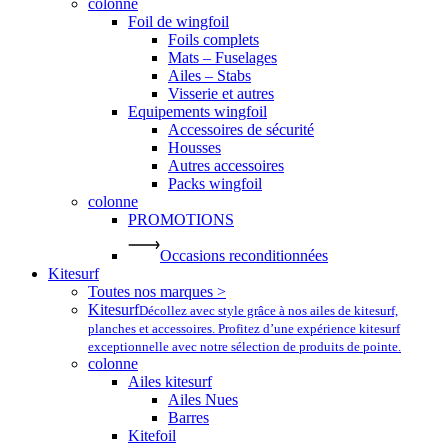
colonne
Foil de wingfoil
Foils complets
Mats – Fuselages
Ailes – Stabs
Visserie et autres
Equipements wingfoil
Accessoires de sécurité
Housses
Autres accessoires
Packs wingfoil
colonne
PROMOTIONS
Occasions reconditionnées
Kitesurf
Toutes nos marques >
Kitesurf
Décollez avec style grâce à nos ailes de kitesurf,
planches et accessoires. Profitez d’une expérience kitesurf
exceptionnelle avec notre sélection de produits de pointe.
colonne
Ailes kitesurf
Ailes Nues
Barres
Kitefoil