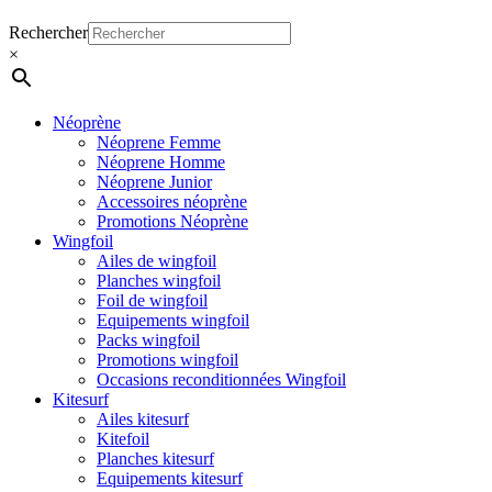
Close
Rechercher
Menu
×
Néoprène
Néoprene Femme
Néoprene Homme
Néoprene Junior
Accessoires néoprène
Promotions Néoprène
Wingfoil
Ailes de wingfoil
Planches wingfoil
Foil de wingfoil
Equipements wingfoil
Packs wingfoil
Promotions wingfoil
Occasions reconditionnées Wingfoil
Kitesurf
Ailes kitesurf
Kitefoil
Planches kitesurf
Equipements kitesurf