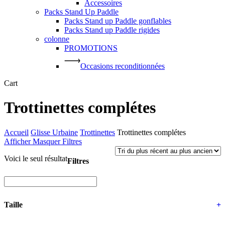
Accessoires
Packs Stand Up Paddle
Packs Stand up Paddle gonflables
Packs Stand up Paddle rigides
colonne
PROMOTIONS
Occasions reconditionnées
Close
Cart
Cart
Trottinettes complétes
Accueil
Glisse Urbaine
Trottinettes
Trottinettes complétes
Afficher
Masquer
Filtres
Voici le seul résultat
Filtres
Close
Filters
Taille
+