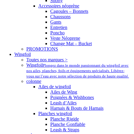
Shorty
Accessoires néoprène
Cagoules – Bonnets
Chaussons
Gants
Entretien
Poncho
Veste Néoprene
Change Mat – Bucket
PROMOTIONS
Wingfoil
Toutes nos marques >
Wingfoil
Plongez dans le monde passionnant du wingfoil avec
nos ailes, planches, foils et équipements spécialisés. Libérez-
vous sur l’eau avec notre sélection de produits de haute qualité.
colonne
Ailes de wingfoil
Ailes de Wing
Poignées & Wishbones
Leash d’Ailes
Harnais & Bouts de Harnais
Planches wingfoil
Planche Rigide
Planche Gonflable
Leash & Straps