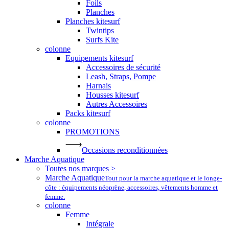
Foils
Planches
Planches kitesurf
Twintips
Surfs Kite
colonne
Equipements kitesurf
Accessoires de sécurité
Leash, Straps, Pompe
Harnais
Housses kitesurf
Autres Accessoires
Packs kitesurf
colonne
PROMOTIONS
Occasions reconditionnées
Marche Aquatique
Toutes nos marques >
Marche Aquatique
Tout pour la marche aquatique et le longe-
côte : équipements néoprène, accessoires, vêtements homme et
femme.
colonne
Femme
Intégrale