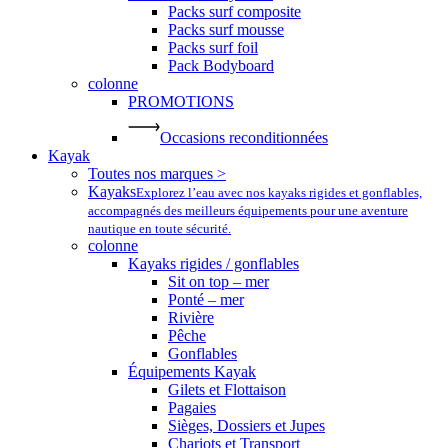
Packs surf composite
Packs surf mousse
Packs surf foil
Pack Bodyboard
colonne
PROMOTIONS
Occasions reconditionnées
Kayak
Toutes nos marques >
Kayaks
Explorez l’eau avec nos kayaks rigides et gonflables,
accompagnés des meilleurs équipements pour une aventure
nautique en toute sécurité.
colonne
Kayaks rigides / gonflables
Sit on top – mer
Ponté – mer
Rivière
Pêche
Gonflables
Équipements Kayak
Gilets et Flottaison
Pagaies
Sièges, Dossiers et Jupes
Chariots et Transport