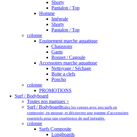
Shorty
Pantalon / Top
Homme
Intégrale
Shorty
Pantalon / Top
colonne
Equipement marche aquatique
Chaussons
Gants
Bonnet / Cagoule
Accessoires marche aquatique
Nettoyage / Séchage
Boite a clefs
Poncho
colonne
PROMOTIONS
Surf / Bodyboard
Toutes nos marques >
Surf / Bodyboard
Ridez les vagues avec nos surfs en
composite, en mousse, et découvrez une gamme d’accessoires
essentiels pour une expérience de surf inégalée.
colonne
Surfs Composite
Longboards