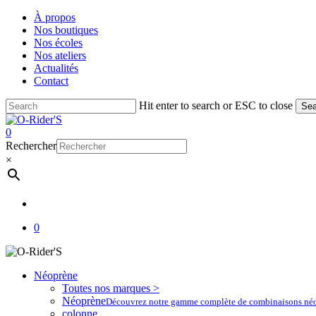
Skip
À propos
to
Nos boutiques
main
Nos écoles
content
Nos ateliers
Actualités
Contact
Hit enter to search or ESC to close
Sea
Close
Search
account
0
Menu
Rechercher
×
account
0
Néoprène
Toutes nos marques >
Néoprène
Découvrez notre gamme complète de combinaisons néoprè
colonne