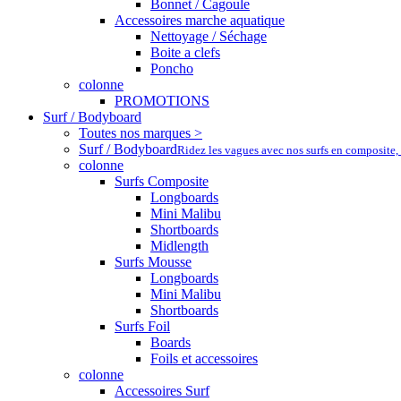
Bonnet / Cagoule
Accessoires marche aquatique
Nettoyage / Séchage
Boite a clefs
Poncho
colonne
PROMOTIONS
Surf / Bodyboard
Toutes nos marques >
Surf / Bodyboard
Ridez les vagues avec nos surfs en composite,
colonne
Surfs Composite
Longboards
Mini Malibu
Shortboards
Midlength
Surfs Mousse
Longboards
Mini Malibu
Shortboards
Surfs Foil
Boards
Foils et accessoires
colonne
Accessoires Surf