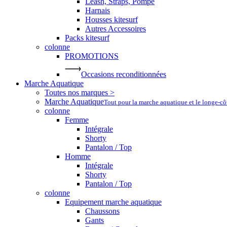
Leash, Straps, Pompe
Harnais
Housses kitesurf
Autres Accessoires
Packs kitesurf
colonne
PROMOTIONS
Occasions reconditionnées
Marche Aquatique
Toutes nos marques >
Marche Aquatique
Tout pour la marche aquatique et le longe-c
colonne
Femme
Intégrale
Shorty
Pantalon / Top
Homme
Intégrale
Shorty
Pantalon / Top
colonne
Equipement marche aquatique
Chaussons
Gants