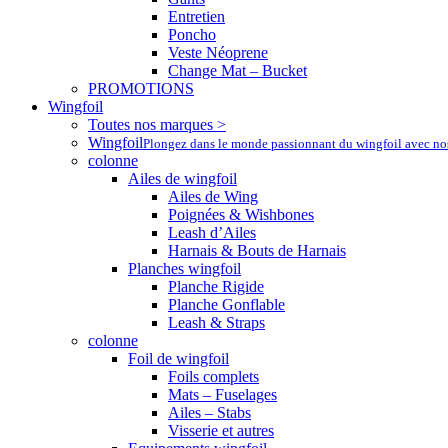
Entretien
Poncho
Veste Néoprene
Change Mat – Bucket
PROMOTIONS
Wingfoil
Toutes nos marques >
Wingfoil
Plongez dans le monde passionnant du wingfoil avec nos a
colonne
Ailes de wingfoil
Ailes de Wing
Poignées & Wishbones
Leash d’Ailes
Harnais & Bouts de Harnais
Planches wingfoil
Planche Rigide
Planche Gonflable
Leash & Straps
colonne
Foil de wingfoil
Foils complets
Mats – Fuselages
Ailes – Stabs
Visserie et autres