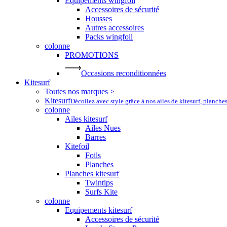
Equipements wingfoil
Accessoires de sécurité
Housses
Autres accessoires
Packs wingfoil
colonne
PROMOTIONS
Occasions reconditionnées
Kitesurf
Toutes nos marques >
Kitesurf
Décollez avec style grâce à nos ailes de kitesurf, planche
colonne
Ailes kitesurf
Ailes Nues
Barres
Kitefoil
Foils
Planches
Planches kitesurf
Twintips
Surfs Kite
colonne
Equipements kitesurf
Accessoires de sécurité