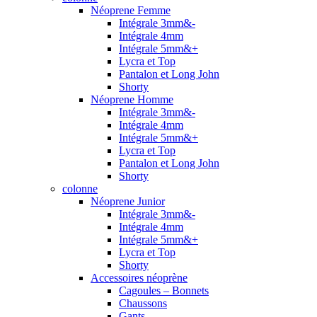
Néoprene Femme
Intégrale 3mm&-
Intégrale 4mm
Intégrale 5mm&+
Lycra et Top
Pantalon et Long John
Shorty
Néoprene Homme
Intégrale 3mm&-
Intégrale 4mm
Intégrale 5mm&+
Lycra et Top
Pantalon et Long John
Shorty
colonne
Néoprene Junior
Intégrale 3mm&-
Intégrale 4mm
Intégrale 5mm&+
Lycra et Top
Shorty
Accessoires néoprène
Cagoules – Bonnets
Chaussons
Gants