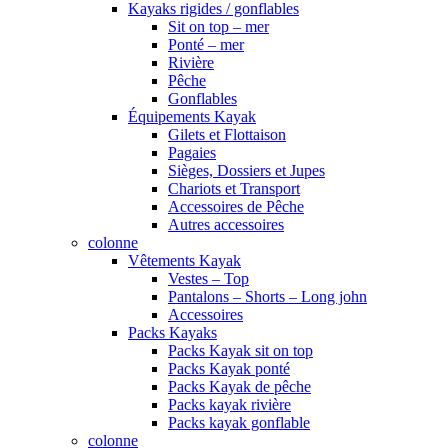
Kayaks rigides / gonflables
Sit on top – mer
Ponté – mer
Rivière
Pêche
Gonflables
Équipements Kayak
Gilets et Flottaison
Pagaies
Sièges, Dossiers et Jupes
Chariots et Transport
Accessoires de Pêche
Autres accessoires
colonne
Vêtements Kayak
Vestes – Top
Pantalons – Shorts – Long john
Accessoires
Packs Kayaks
Packs Kayak sit on top
Packs Kayak ponté
Packs Kayak de pêche
Packs kayak rivière
Packs kayak gonflable
colonne