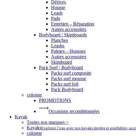
Dérives
Housse
Leash
Pads
Entretien – Réparation
Autres accessoires
Bodyboard / Skimboards
Planches
Leashs
Palmes – Housses
Autres accessoires
Skimboard
Pack Surf / Bodyboard
Packs surf composite
Packs surf mousse
Packs surf foil
Pack Bodyboard
colonne
PROMOTIONS
Occasions reconditionnées
Kayak
Toutes nos marques >
Kayaks
Explorez l’eau avec nos kayaks rigides et gonflables, ac
colonne