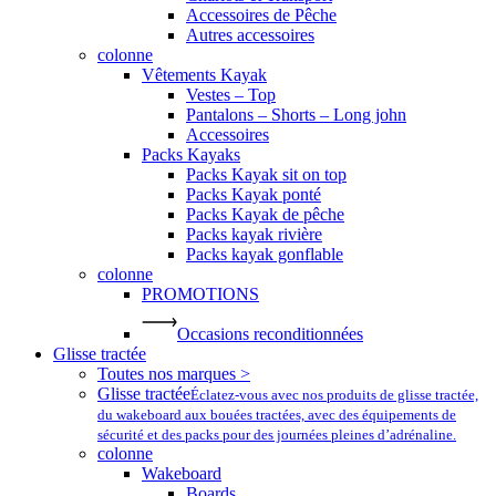
Accessoires de Pêche
Autres accessoires
colonne
Vêtements Kayak
Vestes – Top
Pantalons – Shorts – Long john
Accessoires
Packs Kayaks
Packs Kayak sit on top
Packs Kayak ponté
Packs Kayak de pêche
Packs kayak rivière
Packs kayak gonflable
colonne
PROMOTIONS
Occasions reconditionnées
Glisse tractée
Toutes nos marques >
Glisse tractée
Éclatez-vous avec nos produits de glisse tractée,
du wakeboard aux bouées tractées, avec des équipements de
sécurité et des packs pour des journées pleines d’adrénaline.
colonne
Wakeboard
Boards