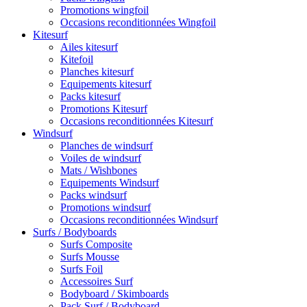
Promotions wingfoil
Occasions reconditionnées Wingfoil
Kitesurf
Ailes kitesurf
Kitefoil
Planches kitesurf
Equipements kitesurf
Packs kitesurf
Promotions Kitesurf
Occasions reconditionnées Kitesurf
Windsurf
Planches de windsurf
Voiles de windsurf
Mats / Wishbones
Equipements Windsurf
Packs windsurf
Promotions windsurf
Occasions reconditionnées Windsurf
Surfs / Bodyboards
Surfs Composite
Surfs Mousse
Surfs Foil
Accessoires Surf
Bodyboard / Skimboards
Pack Surf / Bodyboard