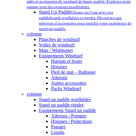
mâts et accessoires de windsurf de haute qualité. Explorez notre
gamme pour des sessions inoubliables.
Stand Up Paddle
Glissez sur l’eau avec nos
paddleboards gonflables et rigides. Découvrez une
sélection d’accessoires pour enrichir votre expérience de
stand-up paddle.
colonne
Planches de windsurf
Voiles de windsurf
Mats / Wishbones
Equipements Windsurf
Harnais et bouts
Housses
Pied de mat – Rallonge
Ailerons
Autres accessoires
Packs Windsurf
colonne
Stand up paddle gonflables
Stand up paddle rigides
Equipements Stand up paddle
Ailerons / Pompes
Housses / Protections
Pagaies
Leashs