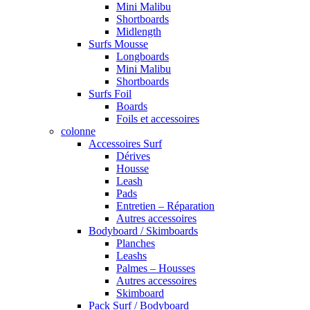
Mini Malibu
Shortboards
Midlength
Surfs Mousse
Longboards
Mini Malibu
Shortboards
Surfs Foil
Boards
Foils et accessoires
colonne
Accessoires Surf
Dérives
Housse
Leash
Pads
Entretien – Réparation
Autres accessoires
Bodyboard / Skimboards
Planches
Leashs
Palmes – Housses
Autres accessoires
Skimboard
Pack Surf / Bodyboard