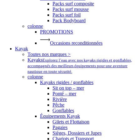
Packs surf composite
Packs surf mousse
Packs surf foil
Pack Bodyboard
colonne
PROMOTIONS
Occasions reconditionnées
Kayak
Toutes nos marques >
Kayaks
Explorez l’eau avec nos kayaks rigides et gonflables,
accompagnés des meilleurs équipements pour une aventure
nautique en toute sécurité.
colonne
Kayaks rigides / gonflables
Sit on top – mer
Ponté – mer
Rivière
Pêche
Gonflables
Équipements Kayak
Gilets et Flottaison
Pagaies
Sièges, Dossiers et Jupes
Chariots et Transport