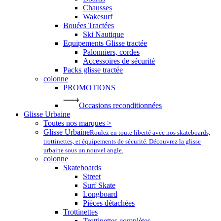
Chausses
Wakesurf
Bouées Tractées
Ski Nautique
Equipements Glisse tractée
Palonniers, cordes
Accessoires de sécurité
Packs glisse tractée
colonne
PROMOTIONS
Occasions reconditionnées
Glisse Urbaine
Toutes nos marques >
Glisse Urbaine
Roulez en toute liberté avec nos skateboards,
trottinettes, et équipements de sécurité. Découvrez la glisse
urbaine sous un nouvel angle.
colonne
Skateboards
Street
Surf Skate
Longboard
Pièces détachées
Trottinettes
Trottinettes complètes