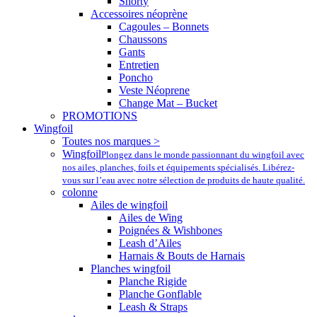
Shorty
Accessoires néoprène
Cagoules – Bonnets
Chaussons
Gants
Entretien
Poncho
Veste Néoprene
Change Mat – Bucket
PROMOTIONS
Wingfoil
Toutes nos marques >
Wingfoil
Plongez dans le monde passionnant du wingfoil avec
nos ailes, planches, foils et équipements spécialisés. Libérez-
vous sur l’eau avec notre sélection de produits de haute qualité.
colonne
Ailes de wingfoil
Ailes de Wing
Poignées & Wishbones
Leash d’Ailes
Harnais & Bouts de Harnais
Planches wingfoil
Planche Rigide
Planche Gonflable
Leash & Straps