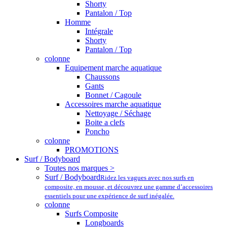
Shorty
Pantalon / Top
Homme
Intégrale
Shorty
Pantalon / Top
colonne
Equipement marche aquatique
Chaussons
Gants
Bonnet / Cagoule
Accessoires marche aquatique
Nettoyage / Séchage
Boite a clefs
Poncho
colonne
PROMOTIONS
Surf / Bodyboard
Toutes nos marques >
Surf / Bodyboard
Ridez les vagues avec nos surfs en
composite, en mousse, et découvrez une gamme d’accessoires
essentiels pour une expérience de surf inégalée.
colonne
Surfs Composite
Longboards