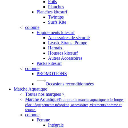
Foils
Planches
Planches kitesurf
Twintips
Surfs Kite
colonne
Equipements kitesurf
Accessoires de sécurité
Leash, Straps, Pompe
Harnais
Housses kitesurf
Autres Accessoires
Packs kitesurf
colonne
PROMOTIONS
Occasions reconditionnées
Marche Aquatique
Toutes nos marques >
Marche Aquatique
Tout pour la marche aquatique et le longe-
côte : équipements néoprène, accessoires, vêtements homme et
femme.
colonne
Femme
Intégrale