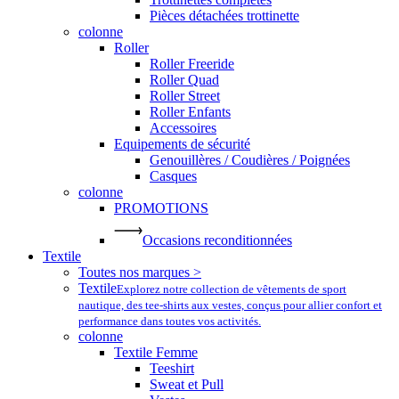
Pièces détachées trottinette
colonne
Roller
Roller Freeride
Roller Quad
Roller Street
Roller Enfants
Accessoires
Equipements de sécurité
Genouillères / Coudières / Poignées
Casques
colonne
PROMOTIONS
Occasions reconditionnées
Textile
Toutes nos marques >
Textile
Explorez notre collection de vêtements de sport
nautique, des tee-shirts aux vestes, conçus pour allier confort et
performance dans toutes vos activités.
colonne
Textile Femme
Teeshirt
Sweat et Pull