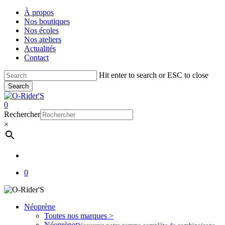
Skip
À propos
to
Nos boutiques
main
Nos écoles
content
Nos ateliers
Actualités
Contact
Hit enter to search or ESC to close
Search
Close
Search
account
0
Menu
Rechercher
×
account
0
Néoprène
Toutes nos marques >
Néoprène