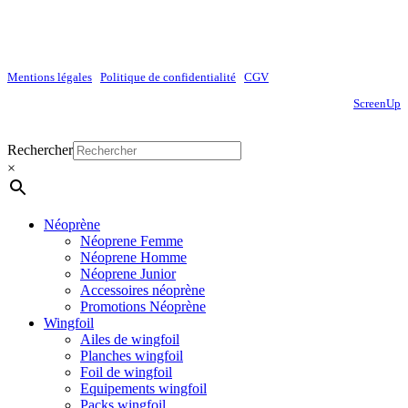
Mentions légales
|
Politique de confidentialité
|
CGV
Site réalisé par
ScreenUp
Close
Rechercher
Menu
×
Néoprène
Néoprene Femme
Néoprene Homme
Néoprene Junior
Accessoires néoprène
Promotions Néoprène
Wingfoil
Ailes de wingfoil
Planches wingfoil
Foil de wingfoil
Equipements wingfoil
Packs wingfoil