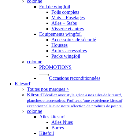
colonne
Foil de wingfoil
Foils complets
Mats – Fuselages
Ailes – Stabs
Visserie et autres
Equipements wingfoil
Accessoires de sécurité
Housses
Autres accessoires
Packs wingfoil
colonne
PROMOTIONS
Occasions reconditionnées
Kitesurf
Toutes nos marques >
Kitesurf
Décollez avec style grâce à nos ailes de kitesurf,
planches et accessoires. Profitez d’une expérience kitesurf
exceptionnelle avec notre sélection de produits de pointe.
colonne
Ailes kitesurf
Ailes Nues
Barres
Kitefoil