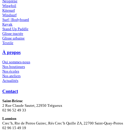
Néoprène
Wingfoil
Kitesurf
Windsurf
Surf | Bodyboard
Kayak
Stand Up Paddle
Glisse tractée
Glisse urbaine
Textile
À propos
Qui sommes-nous
Nos boutiques
Nos écoles
Nos ateliers
Actualités
Contact
Saint-Brieuc
2 Rue Claude Sautet, 22950 Trégueux
02 96 52 49 33
Lannion
Crec’h, Rte de Perros Guirec, Rés Crec’h Quille ZA, 22700 Saint-Quay-Perros
02 96 15 49 19