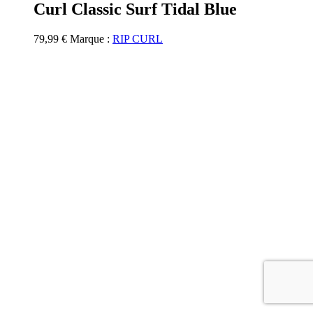
Curl Classic Surf Tidal Blue
variations.
Les
options
79,99
€
Marque :
RIP CURL
peuvent
être
choisies
sur
la
page
du
produit