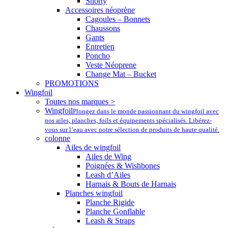
Shorty
Accessoires néoprène
Cagoules – Bonnets
Chaussons
Gants
Entretien
Poncho
Veste Néoprene
Change Mat – Bucket
PROMOTIONS
Wingfoil
Toutes nos marques >
Wingfoil
Plongez dans le monde passionnant du wingfoil avec
nos ailes, planches, foils et équipements spécialisés. Libérez-
vous sur l’eau avec notre sélection de produits de haute qualité.
colonne
Ailes de wingfoil
Ailes de Wing
Poignées & Wishbones
Leash d’Ailes
Harnais & Bouts de Harnais
Planches wingfoil
Planche Rigide
Planche Gonflable
Leash & Straps