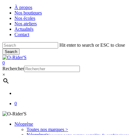
Skip
À propos
to
Nos boutiques
main
Nos écoles
content
Nos ateliers
Actualités
Contact
Hit enter to search or ESC to close
Search
Close
Search
account
0
Menu
Rechercher
×
account
0
Néoprène
Toutes nos marques >
Néoprène