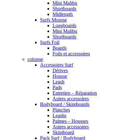
Mini Malibu
Shortboards
Midlength
Surfs Mousse
Longboards
Mini Malibu
Shortboards
Surfs Foil
Boards
Foils et accessoires
colonne
Accessoires Surf
Dérives
Housse
Leash
Pads
Entretien – Réparation
Autres accessoires
Bodyboard / Skimboards
Planches
Leashs
Palmes – Housses
Autres accessoires
Skimboard
Pack Surf / Bodyboard