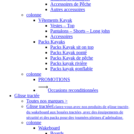
Accessoires de Pêche
Autres accessoires
colonne
Vêtements Kayak
Vestes – Top
Pantalons – Shorts – Long john
Accessoires
Packs Kayaks
Packs Kayak sit on top
Packs Kayak ponté
Packs Kayak de pêche
Packs kayak rivière
Packs kayak gonflable
colonne
PROMOTIONS
Occasions reconditionnées
Glisse tractée
Toutes nos marques >
Glisse tractée
Éclatez-vous avec nos produits de glisse tractée,
du wakeboard aux bouées tractées, avec des équipements de
sécurité et des packs pour des journées pleines d’adrénaline.
colonne
Wakeboard
Boards