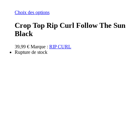
Ce
Choix des options
produit
a
Crop Top Rip Curl Follow The Sun
plusieurs
Black
variations.
Les
options
39,99
€
Marque :
RIP CURL
peuvent
Rupture de stock
être
choisies
sur
la
page
du
produit