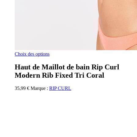
Ce
Choix des options
produit
a
Haut de Maillot de bain Rip Curl
plusieurs
Modern Rib Fixed Tri Coral
variations.
Les
options
35,99
€
Marque :
RIP CURL
peuvent
être
choisies
sur
la
page
du
produit