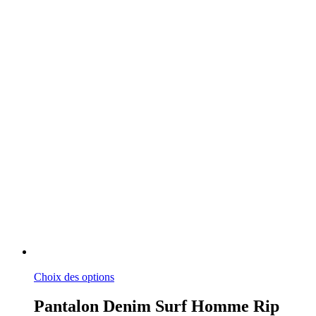
Ce
Choix des options
produit
a
Pantalon Denim Surf Homme Rip
plusieurs