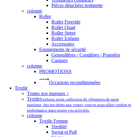
Pièces détachées trottinette
colonne
Roller
Roller Freeride
Roller Quad
Roller Street
Roller Enfants
Accessoires
Equipements de sécurité
Genouillères / Coudières / Poignées
Casques
colonne
PROMOTIONS
Occasions reconditionnées
Textile
Toutes nos marques >
Textile
Explorez notre collection de vêtements de sport
nautique, des tee-shirts aux vestes, conçus pour allier confort et
performance dans toutes vos activités.
colonne
Textile Femme
Teeshirt
Sweat et Pull