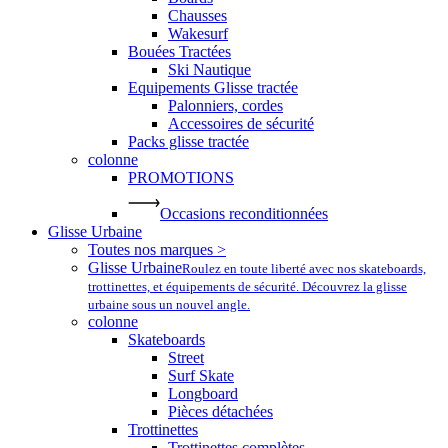
Chausses
Wakesurf
Bouées Tractées
Ski Nautique
Equipements Glisse tractée
Palonniers, cordes
Accessoires de sécurité
Packs glisse tractée
colonne
PROMOTIONS
Occasions reconditionnées
Glisse Urbaine
Toutes nos marques >
Glisse Urbaine
Roulez en toute liberté avec nos skateboards,
trottinettes, et équipements de sécurité. Découvrez la glisse
urbaine sous un nouvel angle.
colonne
Skateboards
Street
Surf Skate
Longboard
Pièces détachées
Trottinettes
Trottinettes complètes