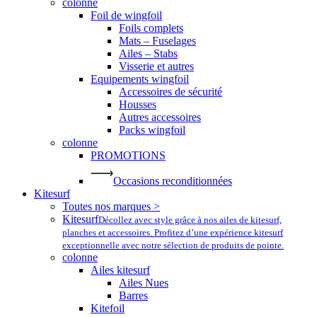
colonne
Foil de wingfoil
Foils complets
Mats – Fuselages
Ailes – Stabs
Visserie et autres
Equipements wingfoil
Accessoires de sécurité
Housses
Autres accessoires
Packs wingfoil
colonne
PROMOTIONS
Occasions reconditionnées
Kitesurf
Toutes nos marques >
Kitesurf
Décollez avec style grâce à nos ailes de kitesurf,
planches et accessoires. Profitez d’une expérience kitesurf
exceptionnelle avec notre sélection de produits de pointe.
colonne
Ailes kitesurf
Ailes Nues
Barres
Kitefoil