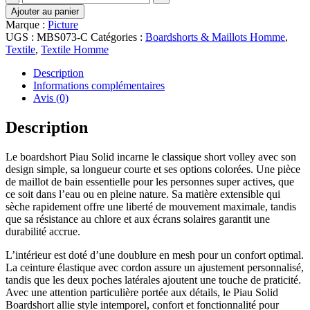
de
Ajouter au panier
Boardshort
Marque :
Picture
Picture
UGS :
MBS073-C
Catégories :
Boardshorts & Maillots Homme
,
Piau
Textile
,
Textile Homme
Solid
Green
Description
Informations complémentaires
Avis (0)
Description
Le boardshort Piau Solid incarne le classique short volley avec son
design simple, sa longueur courte et ses options colorées. Une pièce
de maillot de bain essentielle pour les personnes super actives, que
ce soit dans l’eau ou en pleine nature. Sa matière extensible qui
sèche rapidement offre une liberté de mouvement maximale, tandis
que sa résistance au chlore et aux écrans solaires garantit une
durabilité accrue.
L’intérieur est doté d’une doublure en mesh pour un confort optimal.
La ceinture élastique avec cordon assure un ajustement personnalisé,
tandis que les deux poches latérales ajoutent une touche de praticité.
Avec une attention particulière portée aux détails, le Piau Solid
Boardshort allie style intemporel, confort et fonctionnalité pour