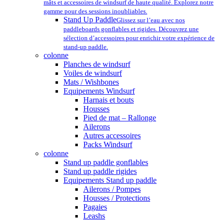
mâts et accessoires de windsurf de haute qualité. Explorez notre
gamme pour des sessions inoubliables.
Stand Up Paddle
Glissez sur l’eau avec nos
paddleboards gonflables et rigides. Découvrez une
sélection d’accessoires pour enrichir votre expérience de
stand-up paddle.
colonne
Planches de windsurf
Voiles de windsurf
Mats / Wishbones
Equipements Windsurf
Harnais et bouts
Housses
Pied de mat – Rallonge
Ailerons
Autres accessoires
Packs Windsurf
colonne
Stand up paddle gonflables
Stand up paddle rigides
Equipements Stand up paddle
Ailerons / Pompes
Housses / Protections
Pagaies
Leashs