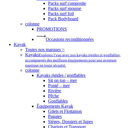
Packs surf composite
Packs surf mousse
Packs surf foil
Pack Bodyboard
colonne
PROMOTIONS
Occasions reconditionnées
Kayak
Toutes nos marques >
Kayaks
Explorez l’eau avec nos kayaks rigides et gonflables,
accompagnés des meilleurs équipements pour une aventure
nautique en toute sécurité.
colonne
Kayaks rigides / gonflables
Sit on top – mer
Ponté – mer
Rivière
Pêche
Gonflables
Équipements Kayak
Gilets et Flottaison
Pagaies
Sièges, Dossiers et Jupes
Chariots et Transport