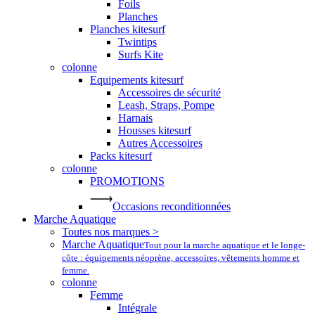
Foils
Planches
Planches kitesurf
Twintips
Surfs Kite
colonne
Equipements kitesurf
Accessoires de sécurité
Leash, Straps, Pompe
Harnais
Housses kitesurf
Autres Accessoires
Packs kitesurf
colonne
PROMOTIONS
Occasions reconditionnées
Marche Aquatique
Toutes nos marques >
Marche Aquatique
Tout pour la marche aquatique et le longe-
côte : équipements néoprène, accessoires, vêtements homme et
femme.
colonne
Femme
Intégrale