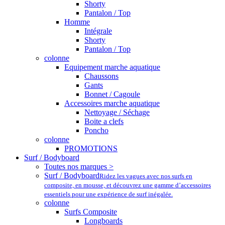
Shorty
Pantalon / Top
Homme
Intégrale
Shorty
Pantalon / Top
colonne
Equipement marche aquatique
Chaussons
Gants
Bonnet / Cagoule
Accessoires marche aquatique
Nettoyage / Séchage
Boite a clefs
Poncho
colonne
PROMOTIONS
Surf / Bodyboard
Toutes nos marques >
Surf / Bodyboard
Ridez les vagues avec nos surfs en
composite, en mousse, et découvrez une gamme d’accessoires
essentiels pour une expérience de surf inégalée.
colonne
Surfs Composite
Longboards