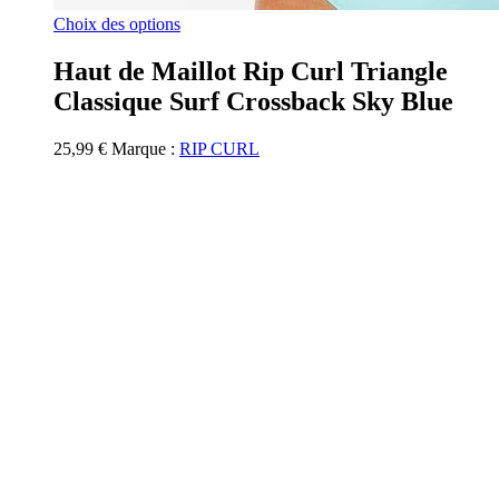
Ce
Choix des options
produit
a
Haut de Maillot Rip Curl Triangle
plusieurs
Classique Surf Crossback Sky Blue
variations.
Les
options
25,99
€
Marque :
RIP CURL
peuvent
être
choisies
sur
la
page
du
produit