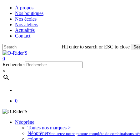
Skip
À propos
to
Nos boutiques
main
Nos écoles
content
Nos ateliers
Actualités
Contact
Hit enter to search or ESC to close
Sea
Close
Search
account
0
Menu
Rechercher
×
account
0
Néoprène
Toutes nos marques >
Néoprène
Découvrez notre gamme complète de combinaisons néoprè
colonne