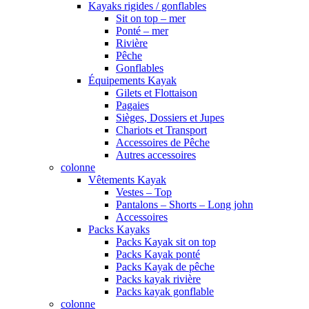
Kayaks rigides / gonflables
Sit on top – mer
Ponté – mer
Rivière
Pêche
Gonflables
Équipements Kayak
Gilets et Flottaison
Pagaies
Sièges, Dossiers et Jupes
Chariots et Transport
Accessoires de Pêche
Autres accessoires
colonne
Vêtements Kayak
Vestes – Top
Pantalons – Shorts – Long john
Accessoires
Packs Kayaks
Packs Kayak sit on top
Packs Kayak ponté
Packs Kayak de pêche
Packs kayak rivière
Packs kayak gonflable
colonne