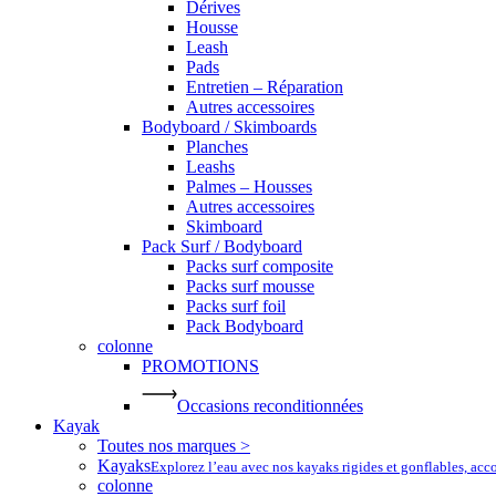
Dérives
Housse
Leash
Pads
Entretien – Réparation
Autres accessoires
Bodyboard / Skimboards
Planches
Leashs
Palmes – Housses
Autres accessoires
Skimboard
Pack Surf / Bodyboard
Packs surf composite
Packs surf mousse
Packs surf foil
Pack Bodyboard
colonne
PROMOTIONS
Occasions reconditionnées
Kayak
Toutes nos marques >
Kayaks
Explorez l’eau avec nos kayaks rigides et gonflables, ac
colonne