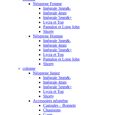
Néoprene Femme
Intégrale 3mm&-
Intégrale 4mm
Intégrale 5mm&+
Lycra et Top
Pantalon et Long John
Shorty
Néoprene Homme
Intégrale 3mm&-
Intégrale 4mm
Intégrale 5mm&+
Lycra et Top
Pantalon et Long John
Shorty
colonne
Néoprene Junior
Intégrale 3mm&-
Intégrale 4mm
Intégrale 5mm&+
Lycra et Top
Shorty
Accessoires néoprène
Cagoules – Bonnets
Chaussons
Gants