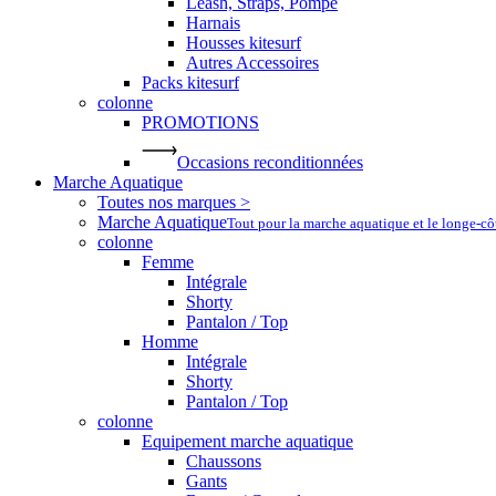
Leash, Straps, Pompe
Harnais
Housses kitesurf
Autres Accessoires
Packs kitesurf
colonne
PROMOTIONS
Occasions reconditionnées
Marche Aquatique
Toutes nos marques >
Marche Aquatique
Tout pour la marche aquatique et le longe-c
colonne
Femme
Intégrale
Shorty
Pantalon / Top
Homme
Intégrale
Shorty
Pantalon / Top
colonne
Equipement marche aquatique
Chaussons
Gants