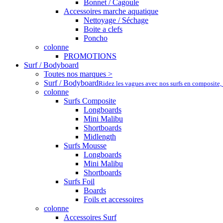
Bonnet / Cagoule
Accessoires marche aquatique
Nettoyage / Séchage
Boite a clefs
Poncho
colonne
PROMOTIONS
Surf / Bodyboard
Toutes nos marques >
Surf / Bodyboard
Ridez les vagues avec nos surfs en composite,
colonne
Surfs Composite
Longboards
Mini Malibu
Shortboards
Midlength
Surfs Mousse
Longboards
Mini Malibu
Shortboards
Surfs Foil
Boards
Foils et accessoires
colonne
Accessoires Surf