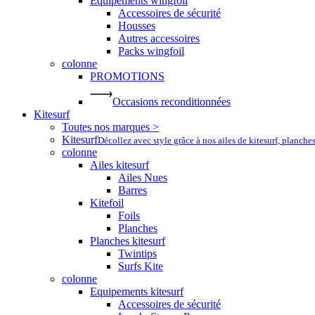
Equipements wingfoil
Accessoires de sécurité
Housses
Autres accessoires
Packs wingfoil
colonne
PROMOTIONS
Occasions reconditionnées
Kitesurf
Toutes nos marques >
Kitesurf
Décollez avec style grâce à nos ailes de kitesurf, planche
colonne
Ailes kitesurf
Ailes Nues
Barres
Kitefoil
Foils
Planches
Planches kitesurf
Twintips
Surfs Kite
colonne
Equipements kitesurf
Accessoires de sécurité