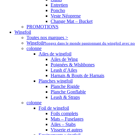
Entretien
Poncho
Veste Néoprene
Change Mat – Bucket
PROMOTIONS
Wingfoil
Toutes nos marques >
Wingfoil
Plongez dans le monde passionnant du wingfoil avec nos a
colonne
Ailes de wingfoil
Ailes de Wing
Poignées & Wishbones
Leash d’Ailes
Harnais & Bouts de Harnais
Planches wingfoil
Planche Rigide
Planche Gonflable
Leash & Straps
colonne
Foil de wingfoil
Foils complets
Mats – Fuselages
Ailes – Stabs
Visserie et autres