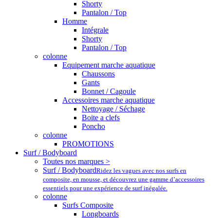
Shorty
Pantalon / Top
Homme
Intégrale
Shorty
Pantalon / Top
colonne
Equipement marche aquatique
Chaussons
Gants
Bonnet / Cagoule
Accessoires marche aquatique
Nettoyage / Séchage
Boite a clefs
Poncho
colonne
PROMOTIONS
Surf / Bodyboard
Toutes nos marques >
Surf / Bodyboard
Ridez les vagues avec nos surfs en
composite, en mousse, et découvrez une gamme d’accessoires
essentiels pour une expérience de surf inégalée.
colonne
Surfs Composite
Longboards