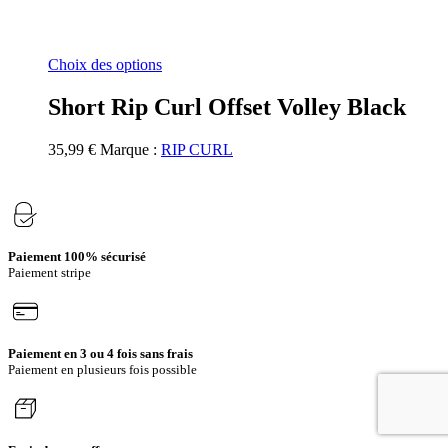
Ce
Choix des options
produit
a
Short Rip Curl Offset Volley Black
plusieurs
variations.
35,99
€
Marque :
RIP CURL
Les
options
peuvent
être
choisies
sur
Paiement 100% sécurisé
la
Paiement stripe
page
du
produit
Paiement en 3 ou 4 fois sans frais
Paiement en plusieurs fois possible