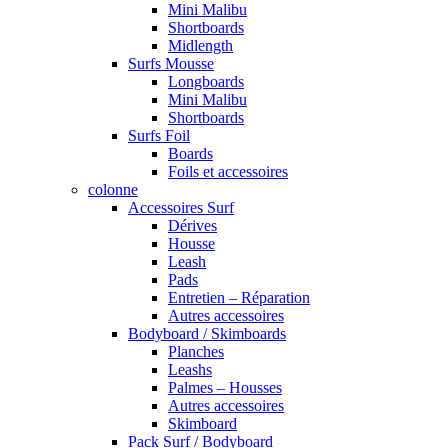
Mini Malibu
Shortboards
Midlength
Surfs Mousse
Longboards
Mini Malibu
Shortboards
Surfs Foil
Boards
Foils et accessoires
colonne
Accessoires Surf
Dérives
Housse
Leash
Pads
Entretien – Réparation
Autres accessoires
Bodyboard / Skimboards
Planches
Leashs
Palmes – Housses
Autres accessoires
Skimboard
Pack Surf / Bodyboard