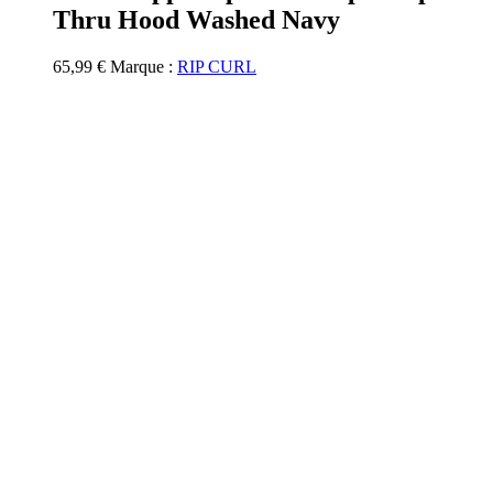
plusieurs
Thru Hood Washed Navy
variations.
Les
options
65,99
€
Marque :
RIP CURL
peuvent
être
choisies
sur
la
page
du
produit