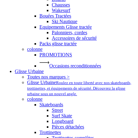
Chausses
Wakesurf
Bouées Tractées
Ski Nautique
Equipements Glisse tractée
Palonniers, cordes
Accessoires de sécurité
Packs glisse tractée
colonne
PROMOTIONS
Occasions reconditionnées
Glisse Urbaine
Toutes nos marques >
Glisse Urbaine
Roulez en toute liberté avec nos skateboards,
trottinettes, et équipements de sécurité. Découvrez la glisse
urbaine sous un nouvel angle.
colonne
Skateboards
Street
Surf Skate
Longboard
Pièces détachées
Trottinettes
Trottinettes complètes