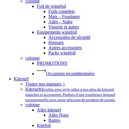
colonne
Foil de wingfoil
Foils complets
Mats – Fuselages
Ailes – Stabs
Visserie et autres
Equipements wingfoil
Accessoires de sécurité
Housses
Autres accessoires
Packs wingfoil
colonne
PROMOTIONS
Occasions reconditionnées
Kitesurf
Toutes nos marques >
Kitesurf
Décollez avec style grâce à nos ailes de kitesurf,
planches et accessoires. Profitez d’une expérience kitesurf
exceptionnelle avec notre sélection de produits de pointe.
colonne
Ailes kitesurf
Ailes Nues
Barres
Kitefoil