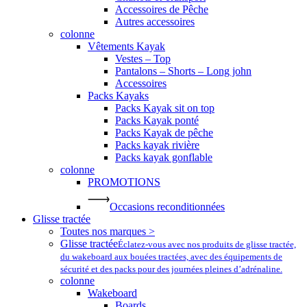
Accessoires de Pêche
Autres accessoires
colonne
Vêtements Kayak
Vestes – Top
Pantalons – Shorts – Long john
Accessoires
Packs Kayaks
Packs Kayak sit on top
Packs Kayak ponté
Packs Kayak de pêche
Packs kayak rivière
Packs kayak gonflable
colonne
PROMOTIONS
Occasions reconditionnées
Glisse tractée
Toutes nos marques >
Glisse tractée
Éclatez-vous avec nos produits de glisse tractée,
du wakeboard aux bouées tractées, avec des équipements de
sécurité et des packs pour des journées pleines d’adrénaline.
colonne
Wakeboard
Boards