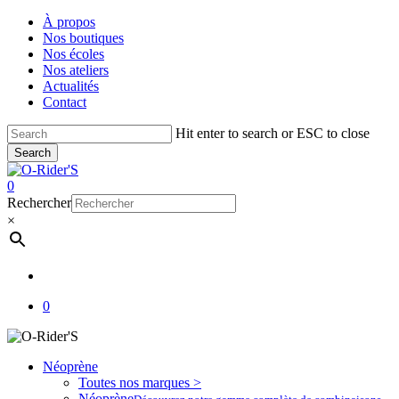
Skip
À propos
to
Nos boutiques
main
Nos écoles
content
Nos ateliers
Actualités
Contact
Hit enter to search or ESC to close
Search
Close
Search
account
0
Menu
Rechercher
×
account
0
Néoprène
Toutes nos marques >
Néoprène