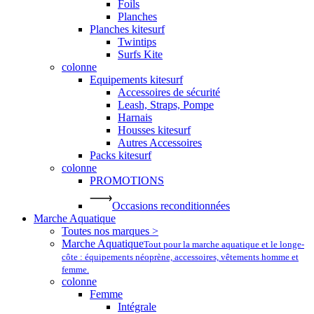
Foils
Planches
Planches kitesurf
Twintips
Surfs Kite
colonne
Equipements kitesurf
Accessoires de sécurité
Leash, Straps, Pompe
Harnais
Housses kitesurf
Autres Accessoires
Packs kitesurf
colonne
PROMOTIONS
Occasions reconditionnées
Marche Aquatique
Toutes nos marques >
Marche Aquatique
Tout pour la marche aquatique et le longe-
côte : équipements néoprène, accessoires, vêtements homme et
femme.
colonne
Femme
Intégrale