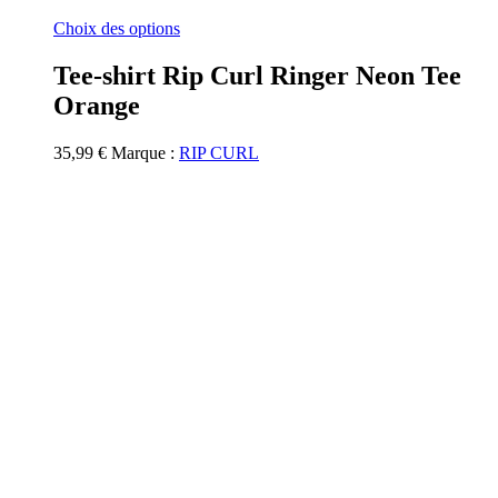
Ce
Choix des options
produit
a
Tee-shirt Rip Curl Ringer Neon Tee
plusieurs
Orange
variations.
Les
options
35,99
€
Marque :
RIP CURL
peuvent
être
choisies
sur
la
page
du
produit