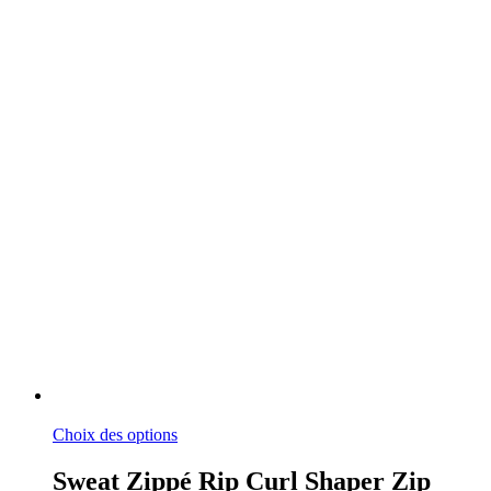
Ce
Choix des options
produit
a
Sweat Zippé Rip Curl Shaper Zip