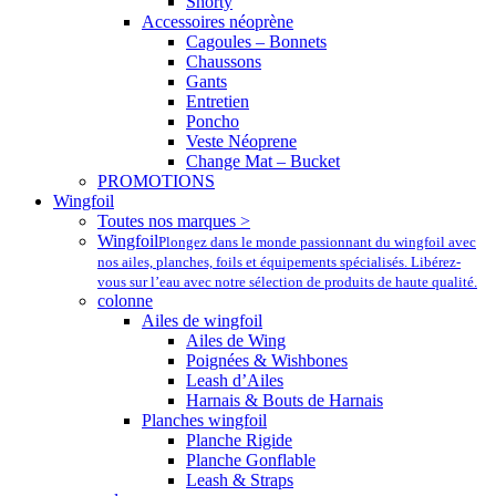
Shorty
Accessoires néoprène
Cagoules – Bonnets
Chaussons
Gants
Entretien
Poncho
Veste Néoprene
Change Mat – Bucket
PROMOTIONS
Wingfoil
Toutes nos marques >
Wingfoil
Plongez dans le monde passionnant du wingfoil avec
nos ailes, planches, foils et équipements spécialisés. Libérez-
vous sur l’eau avec notre sélection de produits de haute qualité.
colonne
Ailes de wingfoil
Ailes de Wing
Poignées & Wishbones
Leash d’Ailes
Harnais & Bouts de Harnais
Planches wingfoil
Planche Rigide
Planche Gonflable
Leash & Straps