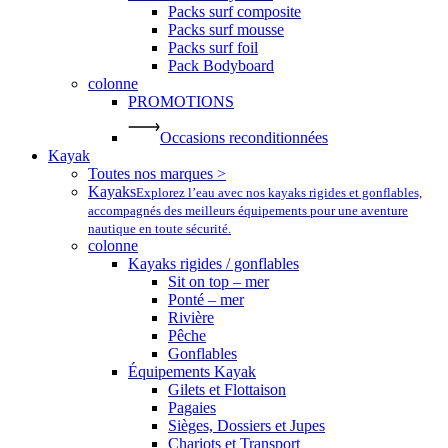
Packs surf composite
Packs surf mousse
Packs surf foil
Pack Bodyboard
colonne
PROMOTIONS
Occasions reconditionnées
Kayak
Toutes nos marques >
Kayaks
Explorez l’eau avec nos kayaks rigides et gonflables,
accompagnés des meilleurs équipements pour une aventure
nautique en toute sécurité.
colonne
Kayaks rigides / gonflables
Sit on top – mer
Ponté – mer
Rivière
Pêche
Gonflables
Équipements Kayak
Gilets et Flottaison
Pagaies
Sièges, Dossiers et Jupes
Chariots et Transport