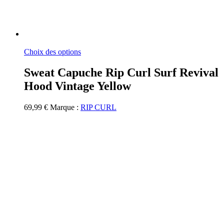
Ce
Choix des options
produit
a
Sweat Capuche Rip Curl Surf Revival
plusieurs
Hood Vintage Yellow
variations.
Les
options
69,99
€
Marque :
RIP CURL
peuvent
être
choisies
sur
la
page
du
produit