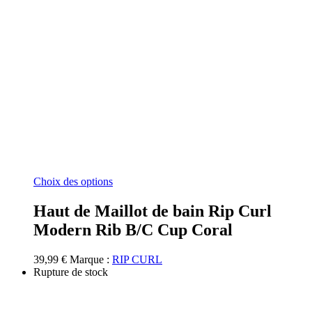
Ce
Choix des options
produit
a
Haut de Maillot de bain Rip Curl
plusieurs
Modern Rib B/C Cup Coral
variations.
Les
options
39,99
€
Marque :
RIP CURL
peuvent
Rupture de stock
être
choisies
sur