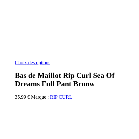
Ce
Choix des options
produit
a
Bas de Maillot Rip Curl Sea Of
plusieurs
Dreams Full Pant Bronw
variations.
Les
options
35,99
€
Marque :
RIP CURL
peuvent
être
choisies
sur
la
page
du