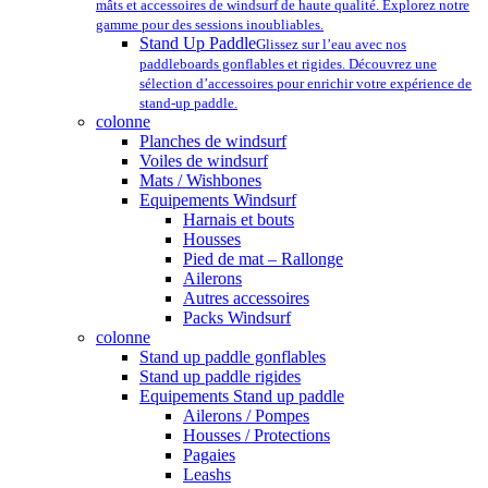
mâts et accessoires de windsurf de haute qualité. Explorez notre
gamme pour des sessions inoubliables.
Stand Up Paddle
Glissez sur l’eau avec nos
paddleboards gonflables et rigides. Découvrez une
sélection d’accessoires pour enrichir votre expérience de
stand-up paddle.
colonne
Planches de windsurf
Voiles de windsurf
Mats / Wishbones
Equipements Windsurf
Harnais et bouts
Housses
Pied de mat – Rallonge
Ailerons
Autres accessoires
Packs Windsurf
colonne
Stand up paddle gonflables
Stand up paddle rigides
Equipements Stand up paddle
Ailerons / Pompes
Housses / Protections
Pagaies
Leashs