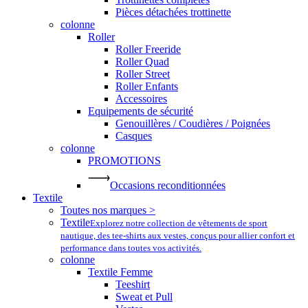
Pièces détachées trottinette
colonne
Roller
Roller Freeride
Roller Quad
Roller Street
Roller Enfants
Accessoires
Equipements de sécurité
Genouillères / Coudières / Poignées
Casques
colonne
PROMOTIONS
Occasions reconditionnées
Textile
Toutes nos marques >
Textile
Explorez notre collection de vêtements de sport
nautique, des tee-shirts aux vestes, conçus pour allier confort et
performance dans toutes vos activités.
colonne
Textile Femme
Teeshirt
Sweat et Pull