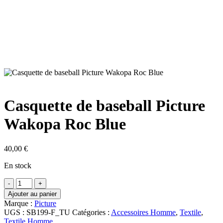
Casquette de baseball Picture
Wakopa Roc Blue
40,00
€
En stock
quantité
de
Ajouter au panier
Casquette
Marque :
Picture
de
UGS :
SB199-F_TU
Catégories :
Accessoires Homme
,
Textile
,
baseball
Textile Homme