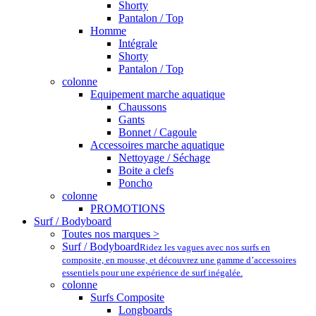
Shorty
Pantalon / Top
Homme
Intégrale
Shorty
Pantalon / Top
colonne
Equipement marche aquatique
Chaussons
Gants
Bonnet / Cagoule
Accessoires marche aquatique
Nettoyage / Séchage
Boite a clefs
Poncho
colonne
PROMOTIONS
Surf / Bodyboard
Toutes nos marques >
Surf / Bodyboard
Ridez les vagues avec nos surfs en
composite, en mousse, et découvrez une gamme d’accessoires
essentiels pour une expérience de surf inégalée.
colonne
Surfs Composite
Longboards