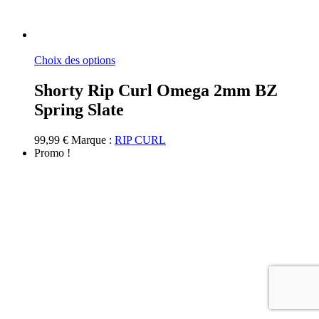
Ce
Choix des options
produit
a
Shorty Rip Curl Omega 2mm BZ
plusieurs
Spring Slate
variations.
Les
options
99,99
€
Marque :
RIP CURL
peuvent
Promo !
être
choisies
sur
la
page
du
produit