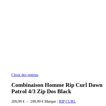
Ce
Choix des options
produit
a
Combinaison Homme Rip Curl Dawn
plusieurs
Patrol 4/3 Zip Dos Black
variations.
Les
options
Plage
209,99
€
–
299,99
€
Marque :
RIP CURL
peuvent
de