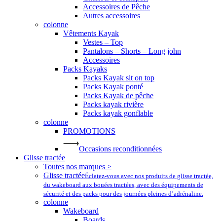
Accessoires de Pêche
Autres accessoires
colonne
Vêtements Kayak
Vestes – Top
Pantalons – Shorts – Long john
Accessoires
Packs Kayaks
Packs Kayak sit on top
Packs Kayak ponté
Packs Kayak de pêche
Packs kayak rivière
Packs kayak gonflable
colonne
PROMOTIONS
Occasions reconditionnées
Glisse tractée
Toutes nos marques >
Glisse tractée
Éclatez-vous avec nos produits de glisse tractée,
du wakeboard aux bouées tractées, avec des équipements de
sécurité et des packs pour des journées pleines d’adrénaline.
colonne
Wakeboard
Boards