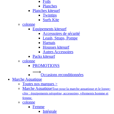
Foils
Planches
Planches kitesurf
Twintips
Surfs Kite
colonne
Equipements kitesurf
Accessoires de sécurité
Leash, Straps, Pompe
Harnais
Housses kitesurf
Autres Accessoires
Packs kitesurf
colonne
PROMOTIONS
Occasions reconditionnées
Marche Aquatique
Toutes nos marques >
Marche Aquatique
Tout pour la marche aquatique et le longe-
côte : équipements néoprène, accessoires, vêtements homme et
femme.
colonne
Femme
Intégrale