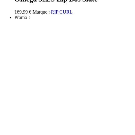
Les
options
169,99
€
Marque :
RIP CURL
peuvent
Promo !
être
choisies
sur
la
page
du
produit