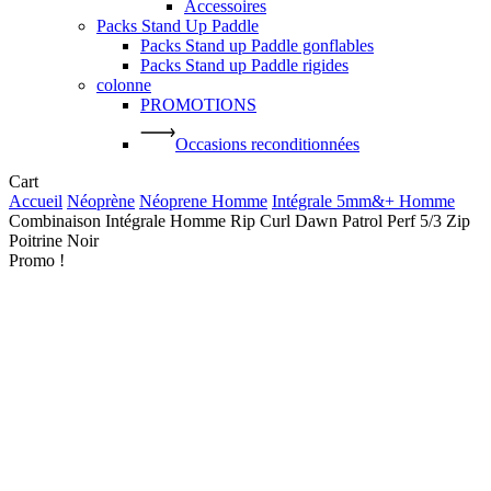
Accessoires
Packs Stand Up Paddle
Packs Stand up Paddle gonflables
Packs Stand up Paddle rigides
colonne
PROMOTIONS
Occasions reconditionnées
Close
Cart
Cart
Accueil
Néoprène
Néoprene Homme
Intégrale 5mm&+ Homme
Combinaison Intégrale Homme Rip Curl Dawn Patrol Perf 5/3 Zip
Poitrine Noir
Promo !