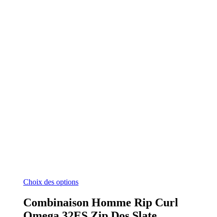
Ce
Choix des options
produit
a
Combinaison Homme Rip Curl
plusieurs
Omega 32ES Zip Dos Slate
variations.