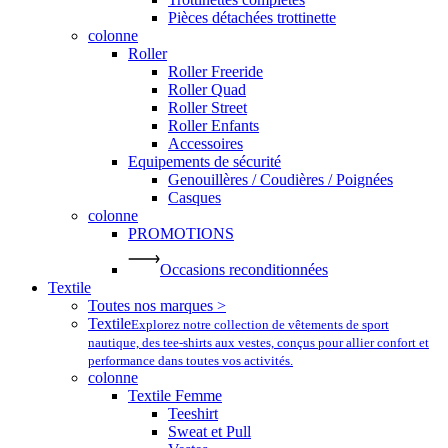
Pièces détachées trottinette
colonne
Roller
Roller Freeride
Roller Quad
Roller Street
Roller Enfants
Accessoires
Equipements de sécurité
Genouillères / Coudières / Poignées
Casques
colonne
PROMOTIONS
Occasions reconditionnées
Textile
Toutes nos marques >
Textile
Explorez notre collection de vêtements de sport
nautique, des tee-shirts aux vestes, conçus pour allier confort et
performance dans toutes vos activités.
colonne
Textile Femme
Teeshirt
Sweat et Pull