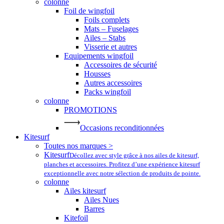
colonne
Foil de wingfoil
Foils complets
Mats – Fuselages
Ailes – Stabs
Visserie et autres
Equipements wingfoil
Accessoires de sécurité
Housses
Autres accessoires
Packs wingfoil
colonne
PROMOTIONS
Occasions reconditionnées
Kitesurf
Toutes nos marques >
Kitesurf
Décollez avec style grâce à nos ailes de kitesurf,
planches et accessoires. Profitez d’une expérience kitesurf
exceptionnelle avec notre sélection de produits de pointe.
colonne
Ailes kitesurf
Ailes Nues
Barres
Kitefoil