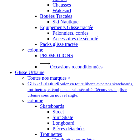
Chausses
Wakesurf
Bouées Tractées
Ski Nautique
Equipements Glisse tractée
Palonniers, cordes
Accessoires de sécurité
Packs glisse tractée
colonne
PROMOTIONS
Occasions reconditionnées
Glisse Urbaine
Toutes nos marques >
Glisse Urbaine
Roulez en toute liberté avec nos skateboards,
trottinettes, et équipements de sécurité. Découvrez la glisse
urbaine sous un nouvel angle.
colonne
Skateboards
Street
Surf Skate
Longboard
Pièces détachées
Trottinettes
Trottinettes complètes