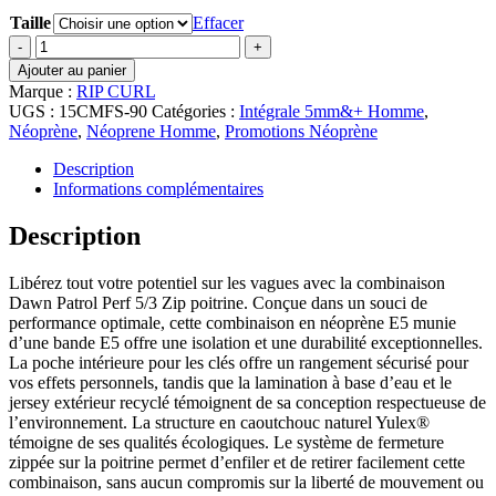
Taille
Effacer
quantité
de
Ajouter au panier
Combinaison
Marque :
RIP CURL
Intégrale
UGS :
15CMFS-90
Catégories :
Intégrale 5mm&+ Homme
,
Homme
Néoprène
,
Néoprene Homme
,
Promotions Néoprène
Rip
Curl
Description
Dawn
Informations complémentaires
Patrol
Perf
Description
5/3
Zip
Libérez tout votre potentiel sur les vagues avec la combinaison
Poitrine
Dawn Patrol Perf 5/3 Zip poitrine. Conçue dans un souci de
Noir
performance optimale, cette combinaison en néoprène E5 munie
d’une bande E5 offre une isolation et une durabilité exceptionnelles.
La poche intérieure pour les clés offre un rangement sécurisé pour
vos effets personnels, tandis que la lamination à base d’eau et le
jersey extérieur recyclé témoignent de sa conception respectueuse de
l’environnement. La structure en caoutchouc naturel Yulex®
témoigne de ses qualités écologiques. Le système de fermeture
zippée sur la poitrine permet d’enfiler et de retirer facilement cette
combinaison, sans aucun compromis sur la liberté de mouvement ou