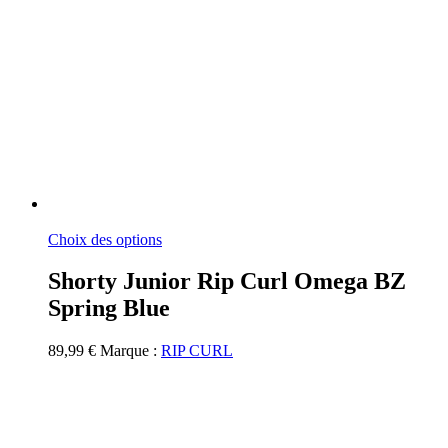
Ce
Choix des options
produit
a
Shorty Junior Rip Curl Omega BZ
plusieurs
Spring Blue
variations.
Les
options
89,99
€
Marque :
RIP CURL
peuvent
être
choisies
sur
la