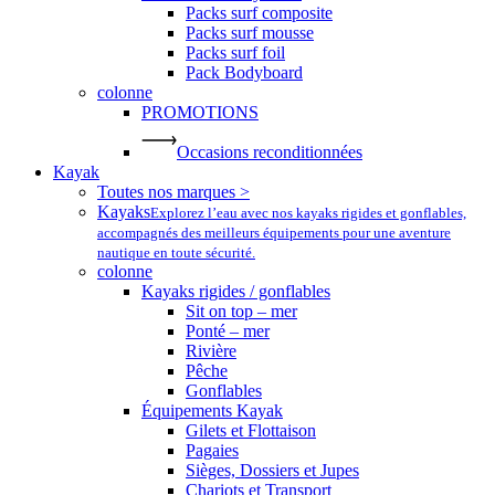
Packs surf composite
Packs surf mousse
Packs surf foil
Pack Bodyboard
colonne
PROMOTIONS
Occasions reconditionnées
Kayak
Toutes nos marques >
Kayaks
Explorez l’eau avec nos kayaks rigides et gonflables,
accompagnés des meilleurs équipements pour une aventure
nautique en toute sécurité.
colonne
Kayaks rigides / gonflables
Sit on top – mer
Ponté – mer
Rivière
Pêche
Gonflables
Équipements Kayak
Gilets et Flottaison
Pagaies
Sièges, Dossiers et Jupes
Chariots et Transport