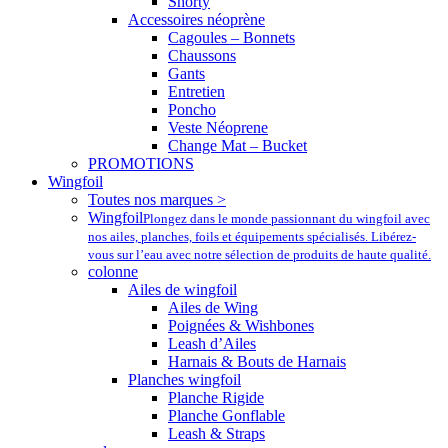
Shorty
Accessoires néoprène
Cagoules – Bonnets
Chaussons
Gants
Entretien
Poncho
Veste Néoprene
Change Mat – Bucket
PROMOTIONS
Wingfoil
Toutes nos marques >
Wingfoil
Plongez dans le monde passionnant du wingfoil avec
nos ailes, planches, foils et équipements spécialisés. Libérez-
vous sur l’eau avec notre sélection de produits de haute qualité.
colonne
Ailes de wingfoil
Ailes de Wing
Poignées & Wishbones
Leash d’Ailes
Harnais & Bouts de Harnais
Planches wingfoil
Planche Rigide
Planche Gonflable
Leash & Straps