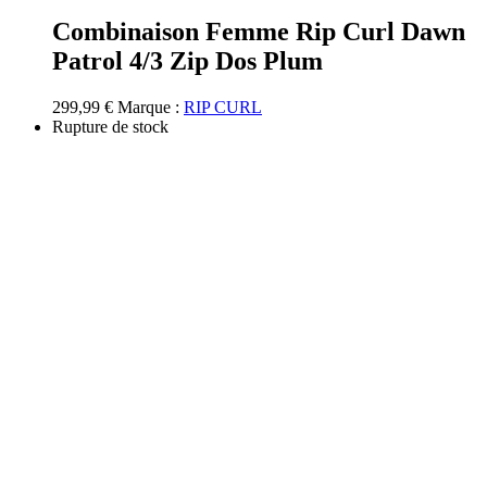
produit
a
Combinaison Femme Rip Curl Dawn
plusieurs
Patrol 4/3 Zip Dos Plum
variations.
Les
options
299,99
€
Marque :
RIP CURL
peuvent
Rupture de stock
être
choisies
sur
la
page
du
produit