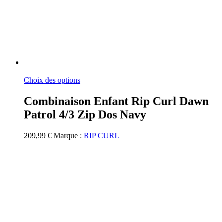
Ce
Choix des options
produit
a
Combinaison Enfant Rip Curl Dawn
plusieurs
Patrol 4/3 Zip Dos Navy
variations.
Les
options
209,99
€
Marque :
RIP CURL
peuvent
être
choisies
sur
la
page
du
produit