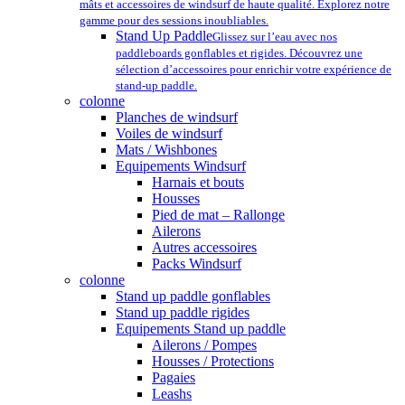
mâts et accessoires de windsurf de haute qualité. Explorez notre
gamme pour des sessions inoubliables.
Stand Up Paddle
Glissez sur l’eau avec nos
paddleboards gonflables et rigides. Découvrez une
sélection d’accessoires pour enrichir votre expérience de
stand-up paddle.
colonne
Planches de windsurf
Voiles de windsurf
Mats / Wishbones
Equipements Windsurf
Harnais et bouts
Housses
Pied de mat – Rallonge
Ailerons
Autres accessoires
Packs Windsurf
colonne
Stand up paddle gonflables
Stand up paddle rigides
Equipements Stand up paddle
Ailerons / Pompes
Housses / Protections
Pagaies
Leashs