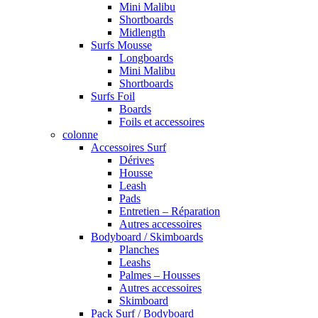
Mini Malibu
Shortboards
Midlength
Surfs Mousse
Longboards
Mini Malibu
Shortboards
Surfs Foil
Boards
Foils et accessoires
colonne
Accessoires Surf
Dérives
Housse
Leash
Pads
Entretien – Réparation
Autres accessoires
Bodyboard / Skimboards
Planches
Leashs
Palmes – Housses
Autres accessoires
Skimboard
Pack Surf / Bodyboard