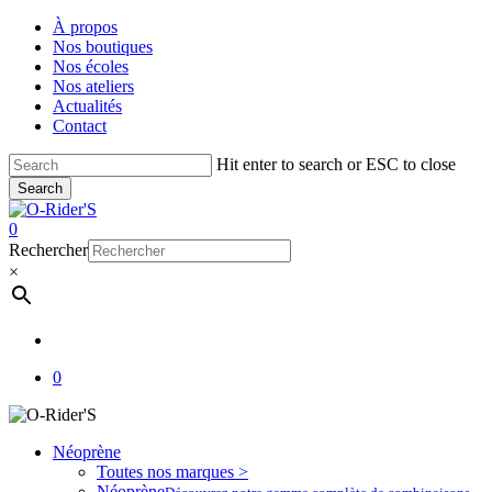
Skip
À propos
to
Nos boutiques
main
Nos écoles
content
Nos ateliers
Actualités
Contact
Hit enter to search or ESC to close
Search
Close
Search
account
0
Menu
Rechercher
×
account
0
Néoprène
Toutes nos marques >
Néoprène