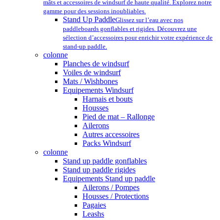
mâts et accessoires de windsurf de haute qualité. Explorez notre
gamme pour des sessions inoubliables.
Stand Up Paddle
Glissez sur l’eau avec nos
paddleboards gonflables et rigides. Découvrez une
sélection d’accessoires pour enrichir votre expérience de
stand-up paddle.
colonne
Planches de windsurf
Voiles de windsurf
Mats / Wishbones
Equipements Windsurf
Harnais et bouts
Housses
Pied de mat – Rallonge
Ailerons
Autres accessoires
Packs Windsurf
colonne
Stand up paddle gonflables
Stand up paddle rigides
Equipements Stand up paddle
Ailerons / Pompes
Housses / Protections
Pagaies
Leashs