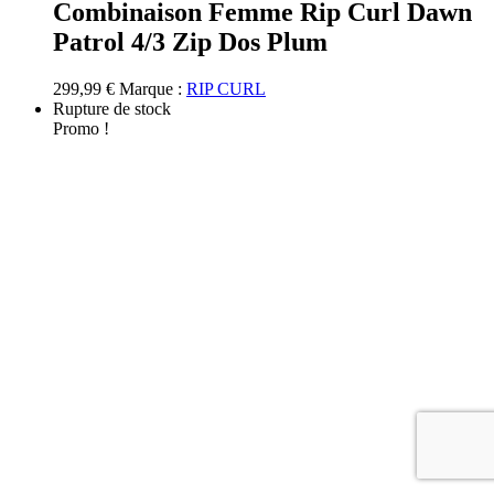
a
Combinaison Femme Rip Curl Dawn
plusieurs
Patrol 4/3 Zip Dos Plum
variations.
Les
options
299,99
€
Marque :
RIP CURL
peuvent
Rupture de stock
être
Promo !
choisies
sur
la
page
du
produit