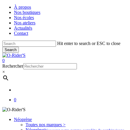
Skip
À propos
to
Nos boutiques
main
Nos écoles
content
Nos ateliers
Actualités
Contact
Hit enter to search or ESC to close
Search
Close
Search
account
0
Menu
Rechercher
×
account
0
Néoprène
Toutes nos marques >
Néoprène