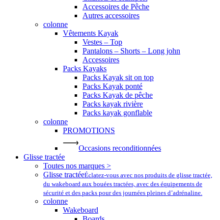
Accessoires de Pêche
Autres accessoires
colonne
Vêtements Kayak
Vestes – Top
Pantalons – Shorts – Long john
Accessoires
Packs Kayaks
Packs Kayak sit on top
Packs Kayak ponté
Packs Kayak de pêche
Packs kayak rivière
Packs kayak gonflable
colonne
PROMOTIONS
Occasions reconditionnées
Glisse tractée
Toutes nos marques >
Glisse tractée
Éclatez-vous avec nos produits de glisse tractée,
du wakeboard aux bouées tractées, avec des équipements de
sécurité et des packs pour des journées pleines d’adrénaline.
colonne
Wakeboard
Boards