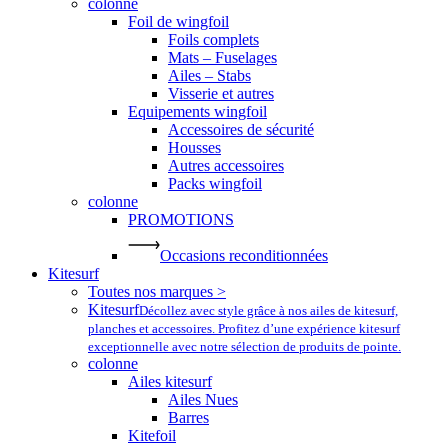
colonne
Foil de wingfoil
Foils complets
Mats – Fuselages
Ailes – Stabs
Visserie et autres
Equipements wingfoil
Accessoires de sécurité
Housses
Autres accessoires
Packs wingfoil
colonne
PROMOTIONS
Occasions reconditionnées
Kitesurf
Toutes nos marques >
Kitesurf
Décollez avec style grâce à nos ailes de kitesurf,
planches et accessoires. Profitez d’une expérience kitesurf
exceptionnelle avec notre sélection de produits de pointe.
colonne
Ailes kitesurf
Ailes Nues
Barres
Kitefoil