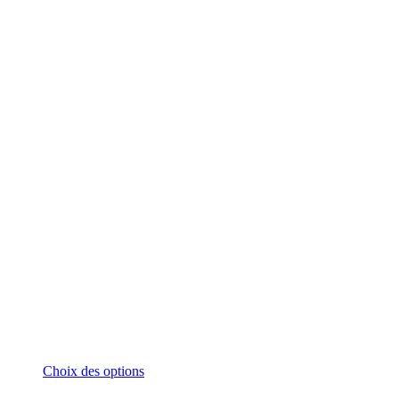
Ce
Choix des options
produit