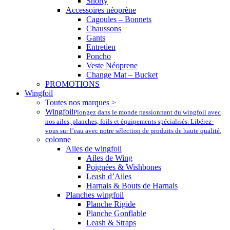
Shorty
Accessoires néoprène
Cagoules – Bonnets
Chaussons
Gants
Entretien
Poncho
Veste Néoprene
Change Mat – Bucket
PROMOTIONS
Wingfoil
Toutes nos marques >
Wingfoil
Plongez dans le monde passionnant du wingfoil avec
nos ailes, planches, foils et équipements spécialisés. Libérez-
vous sur l’eau avec notre sélection de produits de haute qualité.
colonne
Ailes de wingfoil
Ailes de Wing
Poignées & Wishbones
Leash d’Ailes
Harnais & Bouts de Harnais
Planches wingfoil
Planche Rigide
Planche Gonflable
Leash & Straps