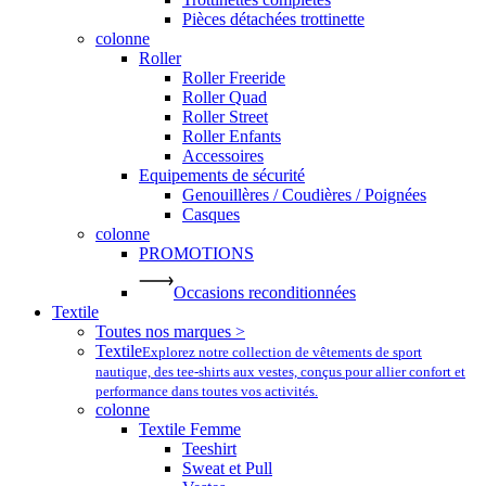
Pièces détachées trottinette
colonne
Roller
Roller Freeride
Roller Quad
Roller Street
Roller Enfants
Accessoires
Equipements de sécurité
Genouillères / Coudières / Poignées
Casques
colonne
PROMOTIONS
Occasions reconditionnées
Textile
Toutes nos marques >
Textile
Explorez notre collection de vêtements de sport
nautique, des tee-shirts aux vestes, conçus pour allier confort et
performance dans toutes vos activités.
colonne
Textile Femme
Teeshirt
Sweat et Pull