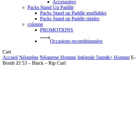
Accessoires
Packs Stand Up Paddle
Packs Stand up Paddle gonflables
Packs Stand up Paddle rigides
colonne
PROMOTIONS
Occasions reconditionnées
Close
Cart
Cart
Accueil
Néoprène
Néoprene Homme
Intégrale 5mm&+ Homme
E-
Bomb Zf 53 – Black – Rip Curl