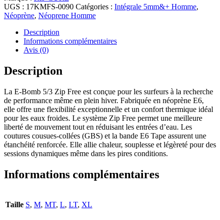
Bomb
UGS :
17KMFS-0090
Catégories :
Intégrale 5mm&+ Homme
,
Zf
Néoprène
,
Néoprene Homme
53
-
Description
Black
Informations complémentaires
-
Avis (0)
Rip
Curl
Description
La E-Bomb 5/3 Zip Free est conçue pour les surfeurs à la recherche
de performance même en plein hiver. Fabriquée en néoprène E6,
elle offre une flexibilité exceptionnelle et un confort thermique idéal
pour les eaux froides. Le système Zip Free permet une meilleure
liberté de mouvement tout en réduisant les entrées d’eau. Les
coutures cousues-collées (GBS) et la bande E6 Tape assurent une
étanchéité renforcée. Elle allie chaleur, souplesse et légèreté pour des
sessions dynamiques même dans les pires conditions.
Informations complémentaires
Taille
S
,
M
,
MT
,
L
,
LT
,
XL