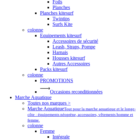
Foils
Planches
Planches kitesurf
Twintips
Surfs Kite
colonne
Equipements kitesurf
Accessoires de sécurité
Leash, Straps, Pompe
Harnais
Housses kitesurf
Autres Accessoires
Packs kitesurf
colonne
PROMOTIONS
Occasions reconditionnées
Marche Aquatique
Toutes nos marques >
Marche Aquatique
Tout pour la marche aquatique et le longe-
côte : équipements néoprène, accessoires, vêtements homme et
femme.
colonne
Femme
Intégrale