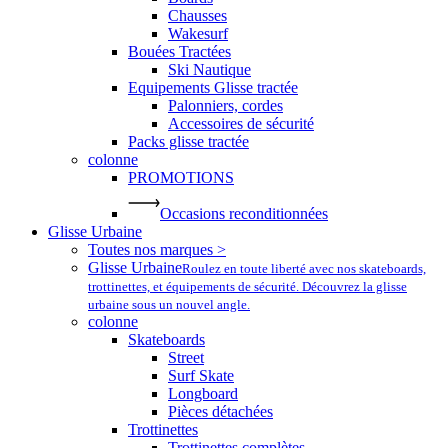
Chausses
Wakesurf
Bouées Tractées
Ski Nautique
Equipements Glisse tractée
Palonniers, cordes
Accessoires de sécurité
Packs glisse tractée
colonne
PROMOTIONS
Occasions reconditionnées
Glisse Urbaine
Toutes nos marques >
Glisse Urbaine
Roulez en toute liberté avec nos skateboards,
trottinettes, et équipements de sécurité. Découvrez la glisse
urbaine sous un nouvel angle.
colonne
Skateboards
Street
Surf Skate
Longboard
Pièces détachées
Trottinettes
Trottinettes complètes