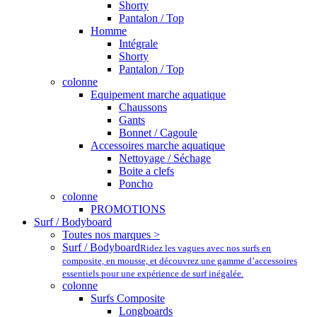
Shorty
Pantalon / Top
Homme
Intégrale
Shorty
Pantalon / Top
colonne
Equipement marche aquatique
Chaussons
Gants
Bonnet / Cagoule
Accessoires marche aquatique
Nettoyage / Séchage
Boite a clefs
Poncho
colonne
PROMOTIONS
Surf / Bodyboard
Toutes nos marques >
Surf / Bodyboard
Ridez les vagues avec nos surfs en
composite, en mousse, et découvrez une gamme d’accessoires
essentiels pour une expérience de surf inégalée.
colonne
Surfs Composite
Longboards