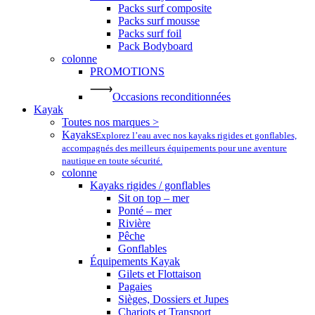
Packs surf composite
Packs surf mousse
Packs surf foil
Pack Bodyboard
colonne
PROMOTIONS
Occasions reconditionnées
Kayak
Toutes nos marques >
Kayaks
Explorez l’eau avec nos kayaks rigides et gonflables,
accompagnés des meilleurs équipements pour une aventure
nautique en toute sécurité.
colonne
Kayaks rigides / gonflables
Sit on top – mer
Ponté – mer
Rivière
Pêche
Gonflables
Équipements Kayak
Gilets et Flottaison
Pagaies
Sièges, Dossiers et Jupes
Chariots et Transport