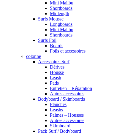
Mini Malibu
Shortboards
Midlength
Surfs Mousse
Longboards
Mini Malibu
Shortboards
Surfs Foil
Boards
Foils et accessoires
colonne
Accessoires Surf
Dérives
Housse
Leash
Pads
Entretien – Réparation
Autres accessoires
Bodyboard / Skimboards
Planches
Leashs
Palmes – Housses
Autres accessoires
Skimboard
Pack Surf / Bodyboard