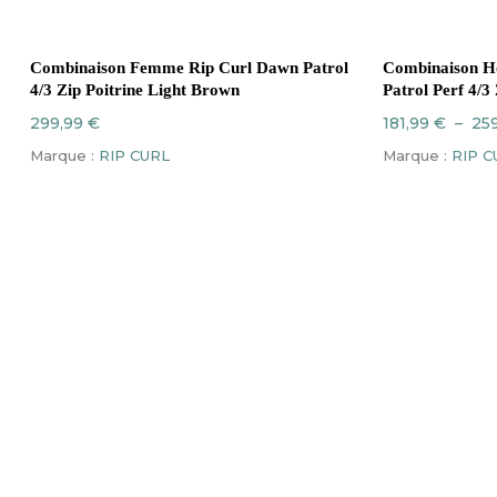
Ce
Ce
CHOIX DES OPTIONS
CH
produit
produit
Combinaison Femme Rip Curl Dawn Patrol
Combinaison 
a
a
4/3 Zip Poitrine Light Brown
Patrol Perf 4/3
plusieurs
plusieurs
299,99
€
181,99
€
–
25
variations.
variations.
Marque :
RIP CURL
Marque :
RIP C
Les
Les
options
options
peuvent
peuvent
être
être
choisies
choisies
sur
sur
la
la
page
page
du
du
produit
produit