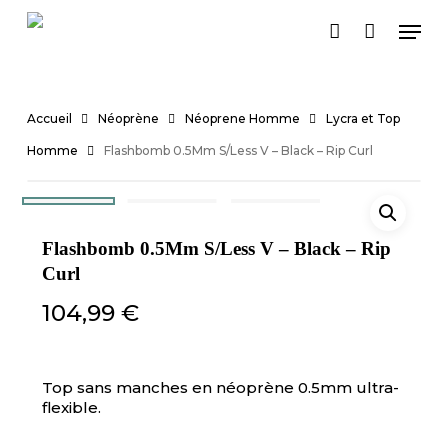
Skip
Men
to
account
Close
Cart
main
Cart
content
Accueil
Néoprène
Néoprene Homme
Lycra et Top
Homme
Flashbomb 0.5Mm S/Less V – Black – Rip Curl
Flashbomb 0.5Mm S/Less V – Black – Rip
Curl
104,99
€
Top sans manches en néoprène 0.5mm ultra-
flexible.