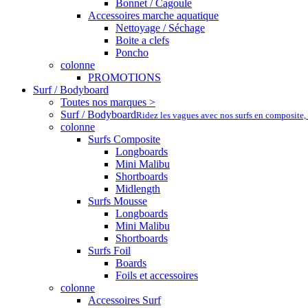
Bonnet / Cagoule
Accessoires marche aquatique
Nettoyage / Séchage
Boite a clefs
Poncho
colonne
PROMOTIONS
Surf / Bodyboard
Toutes nos marques >
Surf / Bodyboard
Ridez les vagues avec nos surfs en composite,
colonne
Surfs Composite
Longboards
Mini Malibu
Shortboards
Midlength
Surfs Mousse
Longboards
Mini Malibu
Shortboards
Surfs Foil
Boards
Foils et accessoires
colonne
Accessoires Surf