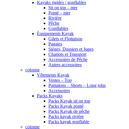
Kayaks rigides / gonflables
Sit on top – mer
Ponté – mer
Rivière
Pêche
Gonflables
Équipements Kayak
Gilets et Flottaison
Pagaies
Sièges, Dossiers et Jupes
Chariots et Transport
Accessoires de Pêche
Autres accessoires
colonne
Vêtements Kayak
Vestes – Top
Pantalons – Shorts – Long john
Accessoires
Packs Kayaks
Packs Kayak sit on top
Packs Kayak ponté
Packs Kayak de pêche
Packs kayak rivière
Packs kayak gonflable
colonne