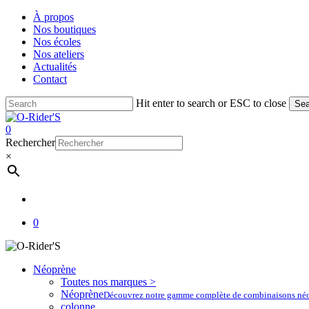
Skip
À propos
to
Nos boutiques
main
Nos écoles
content
Nos ateliers
Actualités
Contact
Hit enter to search or ESC to close
Sea
Close
Search
account
0
Menu
Rechercher
×
account
0
Néoprène
Toutes nos marques >
Néoprène
Découvrez notre gamme complète de combinaisons néoprè
colonne