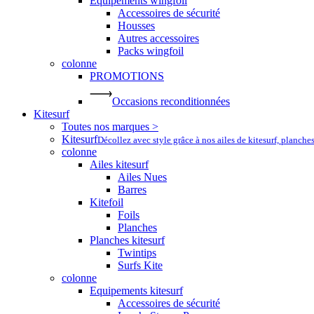
Equipements wingfoil
Accessoires de sécurité
Housses
Autres accessoires
Packs wingfoil
colonne
PROMOTIONS
Occasions reconditionnées
Kitesurf
Toutes nos marques >
Kitesurf
Décollez avec style grâce à nos ailes de kitesurf, planche
colonne
Ailes kitesurf
Ailes Nues
Barres
Kitefoil
Foils
Planches
Planches kitesurf
Twintips
Surfs Kite
colonne
Equipements kitesurf
Accessoires de sécurité