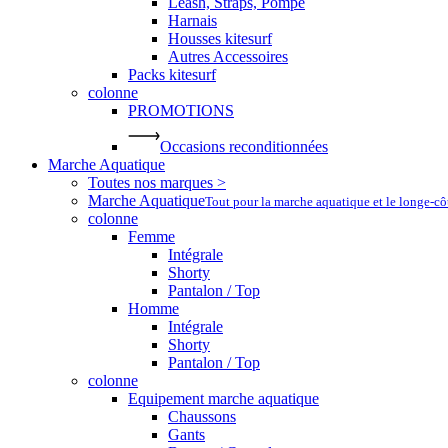
Leash, Straps, Pompe
Harnais
Housses kitesurf
Autres Accessoires
Packs kitesurf
colonne
PROMOTIONS
Occasions reconditionnées
Marche Aquatique
Toutes nos marques >
Marche Aquatique
Tout pour la marche aquatique et le longe-c
colonne
Femme
Intégrale
Shorty
Pantalon / Top
Homme
Intégrale
Shorty
Pantalon / Top
colonne
Equipement marche aquatique
Chaussons
Gants