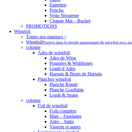
Entretien
Poncho
Veste Néoprene
Change Mat – Bucket
PROMOTIONS
Wingfoil
Toutes nos marques >
Wingfoil
Plongez dans le monde passionnant du wingfoil avec nos a
colonne
Ailes de wingfoil
Ailes de Wing
Poignées & Wishbones
Leash d’Ailes
Harnais & Bouts de Harnais
Planches wingfoil
Planche Rigide
Planche Gonflable
Leash & Straps
colonne
Foil de wingfoil
Foils complets
Mats – Fuselages
Ailes – Stabs
Visserie et autres