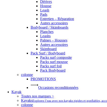
Dérives
Housse
Leash
Pads
Entretien – Réparation
Autres accessoires
Bodyboard / Skimboards
Planches
Leashs
Palmes – Housses
Autres accessoires
Skimboard
Pack Surf / Bodyboard
Packs surf composite
Packs surf mousse
Packs surf foil
Pack Bodyboard
colonne
PROMOTIONS
Occasions reconditionnées
Kayak
Toutes nos marques >
Kayaks
Explorez l’eau avec nos kayaks rigides et gonflables, ac
colonne