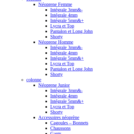
Néoprene Femme
Intégrale 3mm&-
Intégrale 4mm
Intégrale 5mm&+
Lycra et Top
Pantalon et Long John
Shorty
Néoprene Homme
Intégrale 3mm&-
Intégrale 4mm
Intégrale 5mm&+
Lycra et Top
Pantalon et Long John
Shorty
colonne
Néoprene Junior
Intégrale 3mm&-
Intégrale 4mm
Intégrale 5mm&+
Lycra et Top
Shorty
Accessoires néoprène
Cagoules – Bonnets
Chaussons
Gants