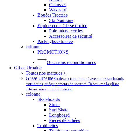
Chausses
Wakesurf
Bouées Tractées
Ski Nautique
Equipements Glisse tractée
Palonniers, cordes
Accessoires de sécurité
Packs glisse tractée
colonne
PROMOTIONS
Occasions reconditionnées
Glisse Urbaine
Toutes nos marques >
Glisse Urbaine
Roulez en toute liberté avec nos skateboards,
trottinettes, et équipements de sécurité. Découvrez la glisse
urbaine sous un nouvel angle.
colonne
Skateboards
Street
Surf Skate
Longboard
Pièces détachées
Trottinettes
Trottinettes complètes