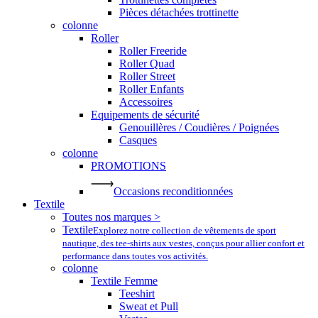
Pièces détachées trottinette
colonne
Roller
Roller Freeride
Roller Quad
Roller Street
Roller Enfants
Accessoires
Equipements de sécurité
Genouillères / Coudières / Poignées
Casques
colonne
PROMOTIONS
Occasions reconditionnées
Textile
Toutes nos marques >
Textile
Explorez notre collection de vêtements de sport
nautique, des tee-shirts aux vestes, conçus pour allier confort et
performance dans toutes vos activités.
colonne
Textile Femme
Teeshirt
Sweat et Pull