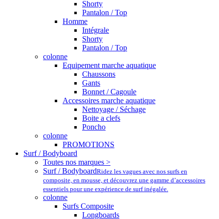
Shorty
Pantalon / Top
Homme
Intégrale
Shorty
Pantalon / Top
colonne
Equipement marche aquatique
Chaussons
Gants
Bonnet / Cagoule
Accessoires marche aquatique
Nettoyage / Séchage
Boite a clefs
Poncho
colonne
PROMOTIONS
Surf / Bodyboard
Toutes nos marques >
Surf / Bodyboard
Ridez les vagues avec nos surfs en
composite, en mousse, et découvrez une gamme d’accessoires
essentiels pour une expérience de surf inégalée.
colonne
Surfs Composite
Longboards