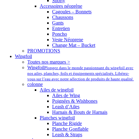
Shorty
Accessoires néoprène
Cagoules – Bonnets
Chaussons
Gants
Entretien
Poncho
Veste Néoprene
Change Mat – Bucket
PROMOTIONS
Wingfoil
Toutes nos marques >
Wingfoil
Plongez dans le monde passionnant du wingfoil avec
nos ailes, planches, foils et équipements spécialisés. Libérez-
vous sur l’eau avec notre sélection de produits de haute qualité.
colonne
Ailes de wingfoil
Ailes de Wing
Poignées & Wishbones
Leash d’Ailes
Harnais & Bouts de Harnais
Planches wingfoil
Planche Rigide
Planche Gonflable
Leash & Straps