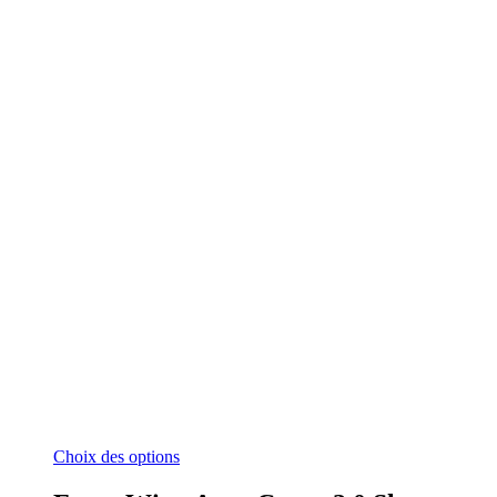
Ce
Choix des options
produit
a