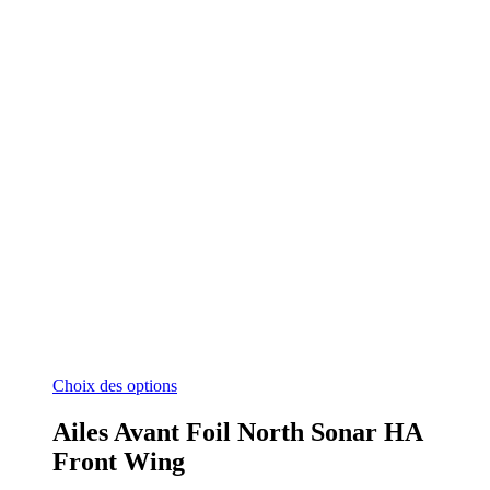
Ce
Choix des options
produit
a
Ailes Avant Foil North Sonar HA
plusieurs
Front Wing
variations.
Les