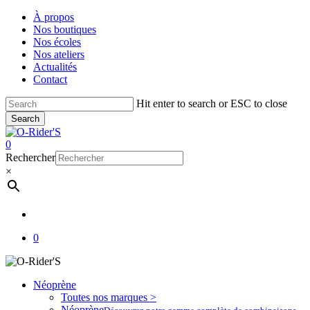
Skip
À propos
to
Nos boutiques
main
Nos écoles
content
Nos ateliers
Actualités
Contact
Hit enter to search or ESC to close
Search
Close
Search
account
0
Menu
Rechercher
×
account
0
Néoprène
Toutes nos marques >
Néoprène