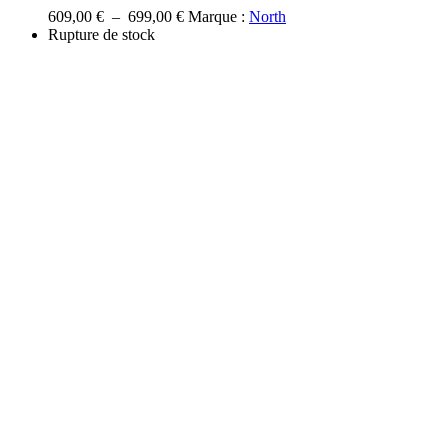
options
Plage
609,00
€
–
699,00
€
Marque :
North
peuvent
de
Rupture de stock
être
prix :
choisies
609,00 €
sur
à
la
699,00 €
page
du
produit