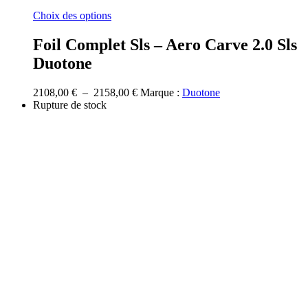
Ce
Choix des options
produit
a
Foil Complet Sls – Aero Carve 2.0 Sls
plusieurs
Duotone
variations.
Les
options
Plage
2108,00
€
–
2158,00
€
Marque :
Duotone
peuvent
de
Rupture de stock
être
prix :
choisies
2108,00 €
sur
à
la
2158,00 €
page
du
produit