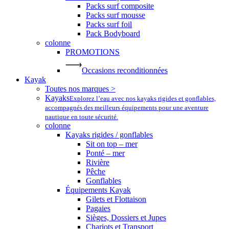
Packs surf composite
Packs surf mousse
Packs surf foil
Pack Bodyboard
colonne
PROMOTIONS
Occasions reconditionnées
Kayak
Toutes nos marques >
Kayaks
Explorez l’eau avec nos kayaks rigides et gonflables,
accompagnés des meilleurs équipements pour une aventure
nautique en toute sécurité.
colonne
Kayaks rigides / gonflables
Sit on top – mer
Ponté – mer
Rivière
Pêche
Gonflables
Équipements Kayak
Gilets et Flottaison
Pagaies
Sièges, Dossiers et Jupes
Chariots et Transport