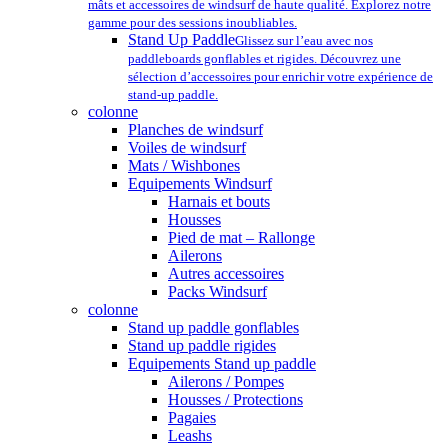
mâts et accessoires de windsurf de haute qualité. Explorez notre
gamme pour des sessions inoubliables.
Stand Up Paddle
Glissez sur l’eau avec nos
paddleboards gonflables et rigides. Découvrez une
sélection d’accessoires pour enrichir votre expérience de
stand-up paddle.
colonne
Planches de windsurf
Voiles de windsurf
Mats / Wishbones
Equipements Windsurf
Harnais et bouts
Housses
Pied de mat – Rallonge
Ailerons
Autres accessoires
Packs Windsurf
colonne
Stand up paddle gonflables
Stand up paddle rigides
Equipements Stand up paddle
Ailerons / Pompes
Housses / Protections
Pagaies
Leashs