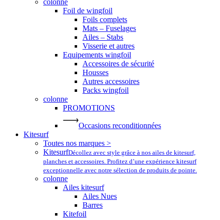
colonne
Foil de wingfoil
Foils complets
Mats – Fuselages
Ailes – Stabs
Visserie et autres
Equipements wingfoil
Accessoires de sécurité
Housses
Autres accessoires
Packs wingfoil
colonne
PROMOTIONS
Occasions reconditionnées
Kitesurf
Toutes nos marques >
Kitesurf
Décollez avec style grâce à nos ailes de kitesurf,
planches et accessoires. Profitez d’une expérience kitesurf
exceptionnelle avec notre sélection de produits de pointe.
colonne
Ailes kitesurf
Ailes Nues
Barres
Kitefoil