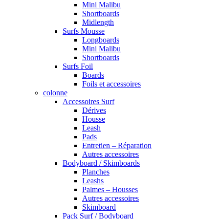
Mini Malibu
Shortboards
Midlength
Surfs Mousse
Longboards
Mini Malibu
Shortboards
Surfs Foil
Boards
Foils et accessoires
colonne
Accessoires Surf
Dérives
Housse
Leash
Pads
Entretien – Réparation
Autres accessoires
Bodyboard / Skimboards
Planches
Leashs
Palmes – Housses
Autres accessoires
Skimboard
Pack Surf / Bodyboard