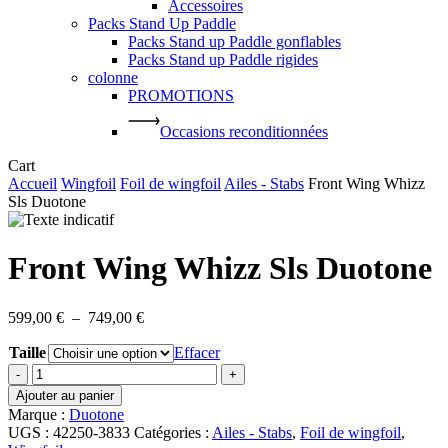
Accessoires
Packs Stand Up Paddle
Packs Stand up Paddle gonflables
Packs Stand up Paddle rigides
colonne
PROMOTIONS
Occasions reconditionnées
Close
Cart
Cart
Accueil
Wingfoil
Foil de wingfoil
Ailes - Stabs
Front Wing Whizz
Sls Duotone
Front Wing Whizz Sls Duotone
Plage
599,00
€
–
749,00
€
de
Taille
prix :
Effacer
599,00 €
quantité
à
de
Ajouter au panier
749,00 €
Front
Marque :
Duotone
Wing
UGS :
42250-3833
Catégories :
Ailes - Stabs
,
Foil de wingfoil
,
Whizz