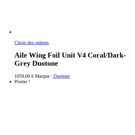
Ce
Choix des options
produit
a
Aile Wing Foil Unit V4 Coral/Dark-
plusieurs
Grey Duotone
variations.
Les
options
1059,00
€
Marque :
Duotone
peuvent
Promo !
être
choisies
sur
la
page
du
produit