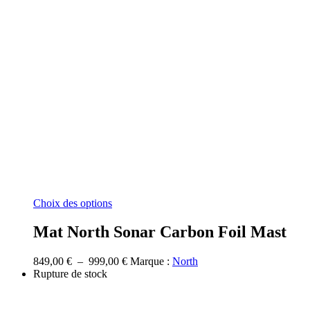
Ce
Choix des options
produit
a
Mat North Sonar Carbon Foil Mast
plusieurs
variations.
Plage
849,00
€
–
999,00
€
Marque :
North
Les
de
Rupture de stock
options
prix :
peuvent
849,00 €
être