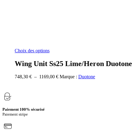
Ce
Choix des options
produit
a
Wing Unit Ss25 Lime/Heron Duotone
plusieurs
variations.
Plage
748,30
€
–
1169,00
€
Marque :
Duotone
Les
de
options
prix :
peuvent
748,30 €
être
à
choisies
1169,00 €
sur
Paiement 100% sécurisé
la
Paiement stripe
page
du
produit