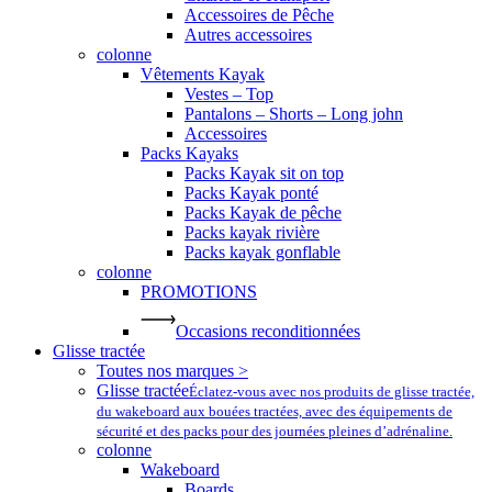
Accessoires de Pêche
Autres accessoires
colonne
Vêtements Kayak
Vestes – Top
Pantalons – Shorts – Long john
Accessoires
Packs Kayaks
Packs Kayak sit on top
Packs Kayak ponté
Packs Kayak de pêche
Packs kayak rivière
Packs kayak gonflable
colonne
PROMOTIONS
Occasions reconditionnées
Glisse tractée
Toutes nos marques >
Glisse tractée
Éclatez-vous avec nos produits de glisse tractée,
du wakeboard aux bouées tractées, avec des équipements de
sécurité et des packs pour des journées pleines d’adrénaline.
colonne
Wakeboard
Boards