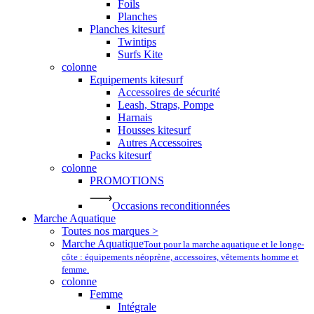
Foils
Planches
Planches kitesurf
Twintips
Surfs Kite
colonne
Equipements kitesurf
Accessoires de sécurité
Leash, Straps, Pompe
Harnais
Housses kitesurf
Autres Accessoires
Packs kitesurf
colonne
PROMOTIONS
Occasions reconditionnées
Marche Aquatique
Toutes nos marques >
Marche Aquatique
Tout pour la marche aquatique et le longe-
côte : équipements néoprène, accessoires, vêtements homme et
femme.
colonne
Femme
Intégrale