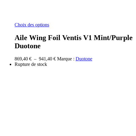
Ce
Choix des options
produit
a
Aile Wing Foil Ventis V1 Mint/Purple
plusieurs
Duotone
variations.
Les
options
Plage
869,40
€
–
941,40
€
Marque :
Duotone
peuvent
de
Rupture de stock
être
prix :
choisies
869,40 €
sur
à
la
941,40 €
page
du
produit