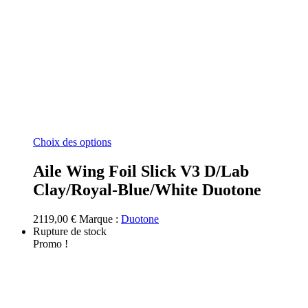
Ce
Choix des options
produit
a
Aile Wing Foil Slick V3 D/Lab
plusieurs
Clay/Royal-Blue/White Duotone
variations.
Les
options
2119,00
€
Marque :
Duotone
peuvent
Rupture de stock
être
Promo !
choisies
sur
la
page
du