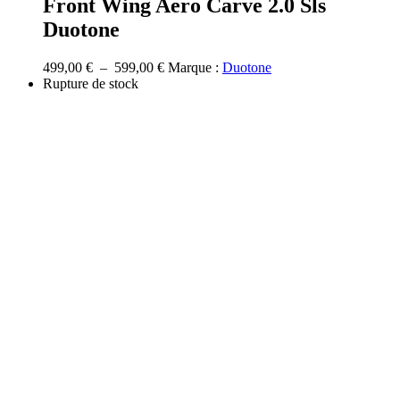
Front Wing Aero Carve 2.0 Sls
plusieurs
Duotone
variations.
Les
options
Plage
499,00
€
–
599,00
€
Marque :
Duotone
peuvent
de
Rupture de stock
être
prix :
choisies
499,00 €
sur
à
la
599,00 €
page
du
produit