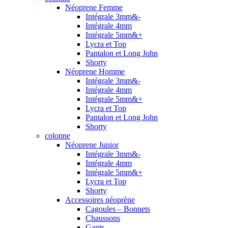
Néoprene Femme
Intégrale 3mm&-
Intégrale 4mm
Intégrale 5mm&+
Lycra et Top
Pantalon et Long John
Shorty
Néoprene Homme
Intégrale 3mm&-
Intégrale 4mm
Intégrale 5mm&+
Lycra et Top
Pantalon et Long John
Shorty
colonne
Néoprene Junior
Intégrale 3mm&-
Intégrale 4mm
Intégrale 5mm&+
Lycra et Top
Shorty
Accessoires néoprène
Cagoules – Bonnets
Chaussons
Gants