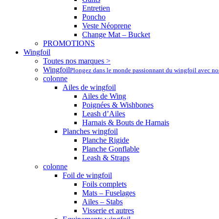
Entretien
Poncho
Veste Néoprene
Change Mat – Bucket
PROMOTIONS
Wingfoil
Toutes nos marques >
Wingfoil
Plongez dans le monde passionnant du wingfoil avec nos a
colonne
Ailes de wingfoil
Ailes de Wing
Poignées & Wishbones
Leash d’Ailes
Harnais & Bouts de Harnais
Planches wingfoil
Planche Rigide
Planche Gonflable
Leash & Straps
colonne
Foil de wingfoil
Foils complets
Mats – Fuselages
Ailes – Stabs
Visserie et autres