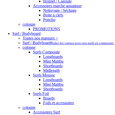
Bonnet / Cagoule
Accessoires marche aquatique
Nettoyage / Séchage
Boite a clefs
Poncho
colonne
PROMOTIONS
Surf / Bodyboard
Toutes nos marques >
Surf / Bodyboard
Ridez les vagues avec nos surfs en composite,
colonne
Surfs Composite
Longboards
Mini Malibu
Shortboards
Midlength
Surfs Mousse
Longboards
Mini Malibu
Shortboards
Surfs Foil
Boards
Foils et accessoires
colonne
Accessoires Surf