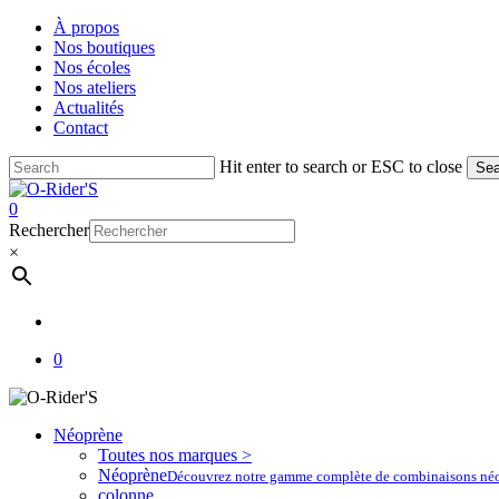
Skip
À propos
to
Nos boutiques
main
Nos écoles
content
Nos ateliers
Actualités
Contact
Hit enter to search or ESC to close
Sea
Close
Search
account
0
Menu
Rechercher
×
account
0
Néoprène
Toutes nos marques >
Néoprène
Découvrez notre gamme complète de combinaisons néoprè
colonne