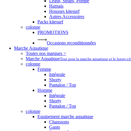
Leash, Straps, Pompe
Harnais
Housses kitesurf
Autres Accessoires
Packs kitesurf
colonne
PROMOTIONS
Occasions reconditionnées
Marche Aquatique
Toutes nos marques >
Marche Aquatique
Tout pour la marche aquatique et le longe-c
colonne
Femme
Intégrale
Shorty
Pantalon / Top
Homme
Intégrale
Shorty
Pantalon / Top
colonne
Equipement marche aquatique
Chaussons
Gants