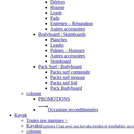
Dérives
Housse
Leash
Pads
Entretien – Réparation
Autres accessoires
Bodyboard / Skimboards
Planches
Leashs
Palmes – Housses
Autres accessoires
Skimboard
Pack Surf / Bodyboard
Packs surf composite
Packs surf mousse
Packs surf foil
Pack Bodyboard
colonne
PROMOTIONS
Occasions reconditionnées
Kayak
Toutes nos marques >
Kayaks
Explorez l’eau avec nos kayaks rigides et gonflables, ac
colonne