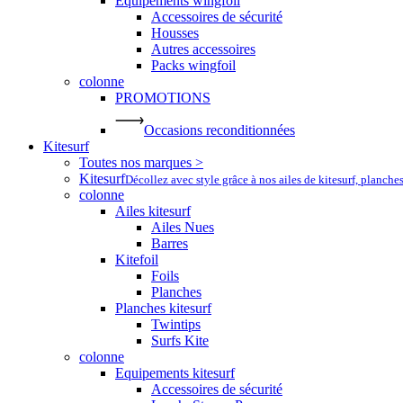
Equipements wingfoil
Accessoires de sécurité
Housses
Autres accessoires
Packs wingfoil
colonne
PROMOTIONS
Occasions reconditionnées
Kitesurf
Toutes nos marques >
Kitesurf
Décollez avec style grâce à nos ailes de kitesurf, planche
colonne
Ailes kitesurf
Ailes Nues
Barres
Kitefoil
Foils
Planches
Planches kitesurf
Twintips
Surfs Kite
colonne
Equipements kitesurf
Accessoires de sécurité