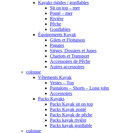
Kayaks rigides / gonflables
Sit on top – mer
Ponté – mer
Rivière
Pêche
Gonflables
Équipements Kayak
Gilets et Flottaison
Pagaies
Sièges, Dossiers et Jupes
Chariots et Transport
Accessoires de Pêche
Autres accessoires
colonne
Vêtements Kayak
Vestes – Top
Pantalons – Shorts – Long john
Accessoires
Packs Kayaks
Packs Kayak sit on top
Packs Kayak ponté
Packs Kayak de pêche
Packs kayak rivière
Packs kayak gonflable
colonne