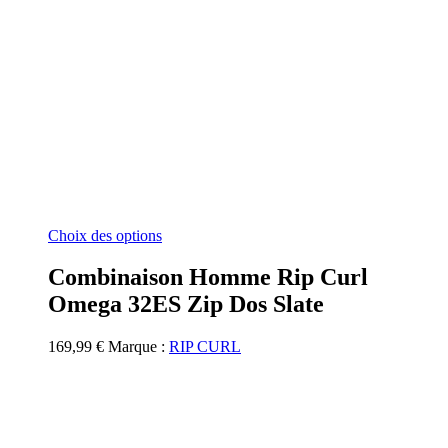
Ce
Choix des options
produit
a
Combinaison Homme Rip Curl
plusieurs
Omega 32ES Zip Dos Slate
variations.
Les
options
169,99
€
Marque :
RIP CURL
peuvent
être
choisies
sur
la