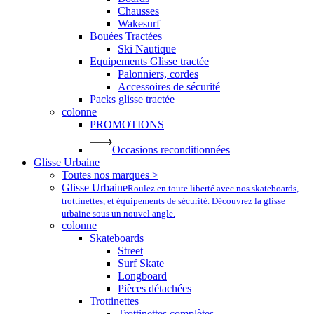
Chausses
Wakesurf
Bouées Tractées
Ski Nautique
Equipements Glisse tractée
Palonniers, cordes
Accessoires de sécurité
Packs glisse tractée
colonne
PROMOTIONS
Occasions reconditionnées
Glisse Urbaine
Toutes nos marques >
Glisse Urbaine
Roulez en toute liberté avec nos skateboards,
trottinettes, et équipements de sécurité. Découvrez la glisse
urbaine sous un nouvel angle.
colonne
Skateboards
Street
Surf Skate
Longboard
Pièces détachées
Trottinettes
Trottinettes complètes