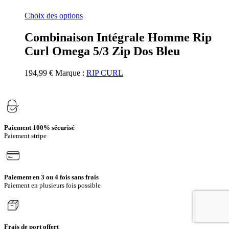
Ce
Choix des options
produit
a
Combinaison Intégrale Homme Rip
plusieurs
Curl Omega 5/3 Zip Dos Bleu
variations.
Les
options
194,99
€
Marque :
RIP CURL
peuvent
être
choisies
sur
la
page
Paiement 100% sécurisé
du
Paiement stripe
produit
Paiement en 3 ou 4 fois sans frais
Paiement en plusieurs fois possible
Frais de port offert