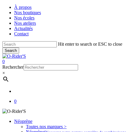
Skip
À propos
to
Nos boutiques
main
Nos écoles
content
Nos ateliers
Actualités
Contact
Hit enter to search or ESC to close
Search
Close
Search
account
0
Menu
Rechercher
×
account
0
Néoprène
Toutes nos marques >
Néoprène