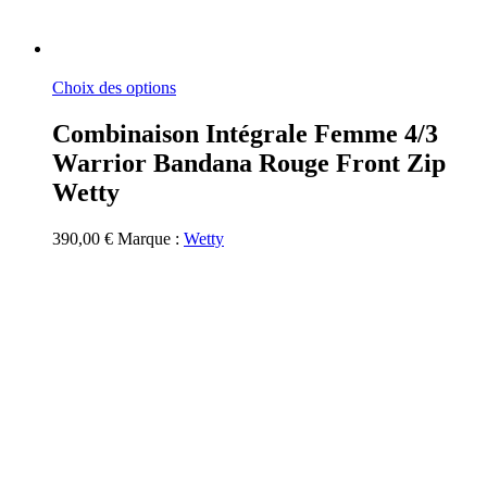
Ce
Choix des options
produit
a
Combinaison Intégrale Femme 4/3
plusieurs
Warrior Bandana Rouge Front Zip
variations.
Les
Wetty
options
peuvent
390,00
€
Marque :
Wetty
être
choisies
sur
la
page
du
produit