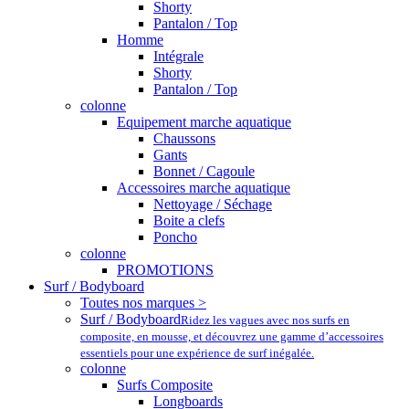
Shorty
Pantalon / Top
Homme
Intégrale
Shorty
Pantalon / Top
colonne
Equipement marche aquatique
Chaussons
Gants
Bonnet / Cagoule
Accessoires marche aquatique
Nettoyage / Séchage
Boite a clefs
Poncho
colonne
PROMOTIONS
Surf / Bodyboard
Toutes nos marques >
Surf / Bodyboard
Ridez les vagues avec nos surfs en
composite, en mousse, et découvrez une gamme d’accessoires
essentiels pour une expérience de surf inégalée.
colonne
Surfs Composite
Longboards