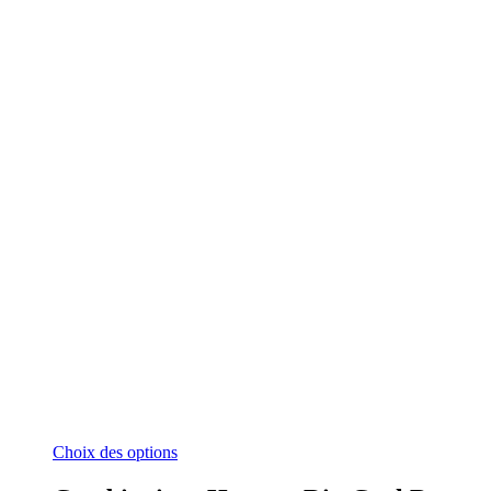
Ce
Choix des options
produit
a