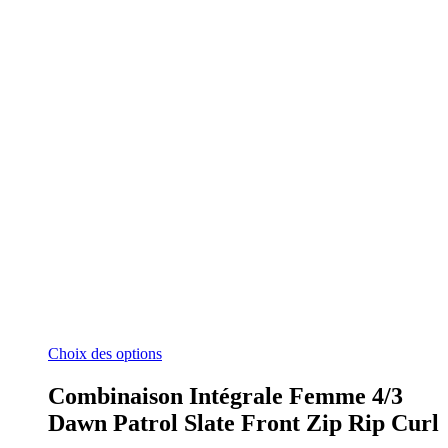
Ce
Choix des options
produit
a
Combinaison Intégrale Femme 4/3
plusieurs
Dawn Patrol Slate Front Zip Rip Curl
variations.
Les