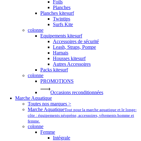
Foils
Planches
Planches kitesurf
Twintips
Surfs Kite
colonne
Equipements kitesurf
Accessoires de sécurité
Leash, Straps, Pompe
Harnais
Housses kitesurf
Autres Accessoires
Packs kitesurf
colonne
PROMOTIONS
Occasions reconditionnées
Marche Aquatique
Toutes nos marques >
Marche Aquatique
Tout pour la marche aquatique et le longe-
côte : équipements néoprène, accessoires, vêtements homme et
femme.
colonne
Femme
Intégrale