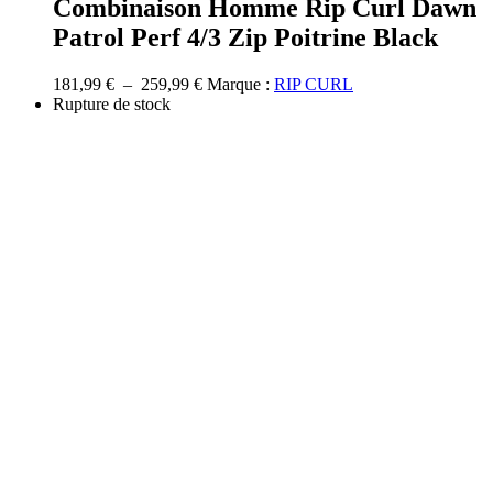
Combinaison Homme Rip Curl Dawn
plusieurs
Patrol Perf 4/3 Zip Poitrine Black
variations.
Les
options
Plage
181,99
€
–
259,99
€
Marque :
RIP CURL
peuvent
de
Rupture de stock
être
prix :
choisies
181,99 €
sur
à
la
259,99 €
page
du
produit