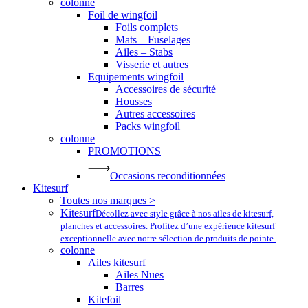
colonne
Foil de wingfoil
Foils complets
Mats – Fuselages
Ailes – Stabs
Visserie et autres
Equipements wingfoil
Accessoires de sécurité
Housses
Autres accessoires
Packs wingfoil
colonne
PROMOTIONS
Occasions reconditionnées
Kitesurf
Toutes nos marques >
Kitesurf
Décollez avec style grâce à nos ailes de kitesurf,
planches et accessoires. Profitez d’une expérience kitesurf
exceptionnelle avec notre sélection de produits de pointe.
colonne
Ailes kitesurf
Ailes Nues
Barres
Kitefoil