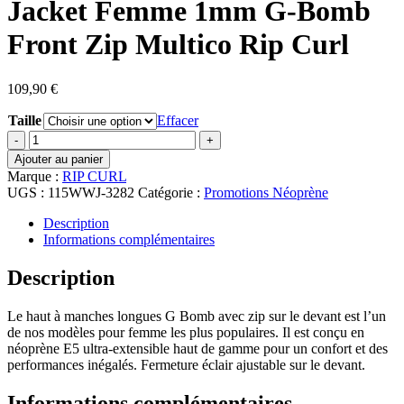
Jacket Femme 1mm G-Bomb
Front Zip Multico Rip Curl
109,90
€
Taille
Effacer
quantité
de
Ajouter au panier
Jacket
Marque :
RIP CURL
Femme
UGS :
115WWJ-3282
Catégorie :
Promotions Néoprène
1mm
G-
Description
Bomb
Informations complémentaires
Front
Zip
Description
Multico
Rip
Le haut à manches longues G Bomb avec zip sur le devant est l’un
Curl
de nos modèles pour femme les plus populaires. Il est conçu en
néoprène E5 ultra-extensible haut de gamme pour un confort et des
performances inégalés. Fermeture éclair ajustable sur le devant.
Informations complémentaires