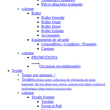
Pièces détachées trottinette
colonne
Roller
Roller Freeride
Roller Quad
Roller Street
Roller Enfants
Accessoires
Equipements de sécurité
Genouillères / Coudières / Poignées
Casques
colonne
PROMOTIONS
Occasions reconditionnées
Textile
Toutes nos marques >
Textile
Explorez notre collection de vêtements de sport
nautique, des tee-shirts aux vestes, conçus pour allier confort et
performance dans toutes vos activités.
colonne
Textile Femme
Teeshirt
Sweat et Pull