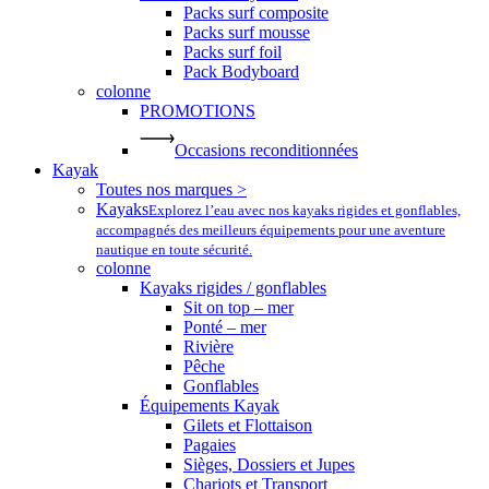
Packs surf composite
Packs surf mousse
Packs surf foil
Pack Bodyboard
colonne
PROMOTIONS
Occasions reconditionnées
Kayak
Toutes nos marques >
Kayaks
Explorez l’eau avec nos kayaks rigides et gonflables,
accompagnés des meilleurs équipements pour une aventure
nautique en toute sécurité.
colonne
Kayaks rigides / gonflables
Sit on top – mer
Ponté – mer
Rivière
Pêche
Gonflables
Équipements Kayak
Gilets et Flottaison
Pagaies
Sièges, Dossiers et Jupes
Chariots et Transport