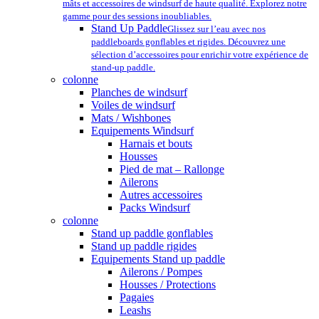
mâts et accessoires de windsurf de haute qualité. Explorez notre
gamme pour des sessions inoubliables.
Stand Up Paddle
Glissez sur l’eau avec nos
paddleboards gonflables et rigides. Découvrez une
sélection d’accessoires pour enrichir votre expérience de
stand-up paddle.
colonne
Planches de windsurf
Voiles de windsurf
Mats / Wishbones
Equipements Windsurf
Harnais et bouts
Housses
Pied de mat – Rallonge
Ailerons
Autres accessoires
Packs Windsurf
colonne
Stand up paddle gonflables
Stand up paddle rigides
Equipements Stand up paddle
Ailerons / Pompes
Housses / Protections
Pagaies
Leashs