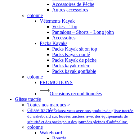
Accessoires de Pêche
Autres accessoires
colonne
Vêtements Kayak
Vestes – Top
Pantalons – Shorts – Long john
Accessoires
Packs Kayaks
Packs Kayak sit on top
Packs Kayak ponté
Packs Kayak de pêche
Packs kayak rivière
Packs kayak gonflable
colonne
PROMOTIONS
Occasions reconditionnées
Glisse tractée
Toutes nos marques >
Glisse tractée
Éclatez-vous avec nos produits de glisse tractée,
du wakeboard aux bouées tractées, avec des équipements de
sécurité et des packs pour des journées pleines d’adrénaline.
colonne
Wakeboard
Boards