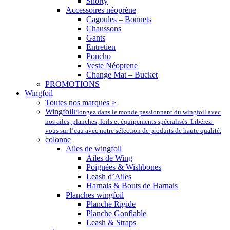
Shorty
Accessoires néoprène
Cagoules – Bonnets
Chaussons
Gants
Entretien
Poncho
Veste Néoprene
Change Mat – Bucket
PROMOTIONS
Wingfoil
Toutes nos marques >
Wingfoil
Plongez dans le monde passionnant du wingfoil avec
nos ailes, planches, foils et équipements spécialisés. Libérez-
vous sur l’eau avec notre sélection de produits de haute qualité.
colonne
Ailes de wingfoil
Ailes de Wing
Poignées & Wishbones
Leash d’Ailes
Harnais & Bouts de Harnais
Planches wingfoil
Planche Rigide
Planche Gonflable
Leash & Straps