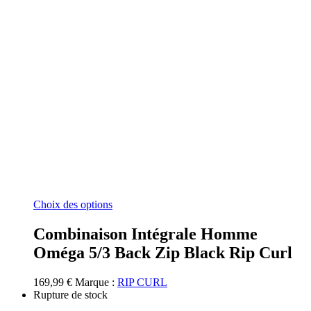
Ce
Choix des options
produit
a
Combinaison Intégrale Homme
plusieurs
Oméga 5/3 Back Zip Black Rip Curl
variations.
Les
options
169,99
€
Marque :
RIP CURL
peuvent
Rupture de stock
être