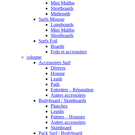
Mini Malibu
Shortboards
Midlength
Surfs Mousse
Longboards
Mini Malibu
Shortboards
Surfs Foil
Boards
Foils et accessoires
colonne
Accessoires Surf
Dérives
Housse
Leash
Pads
Entretien – Réparation
Autres accessoires
Bodyboard / Skimboards
Planches
Leashs
Palmes – Housses
Autres accessoires
Skimboard
Pack Surf / Bodyboard