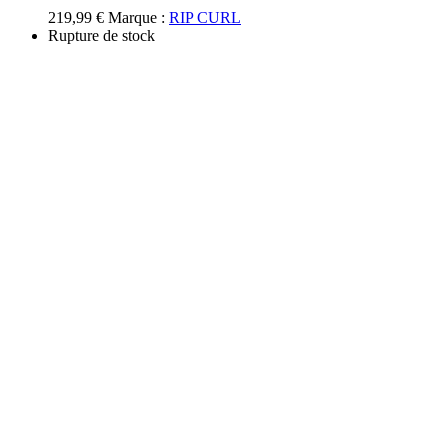
options
219,99
€
Marque :
RIP CURL
peuvent
Rupture de stock
être
choisies
sur
la
page
du
produit