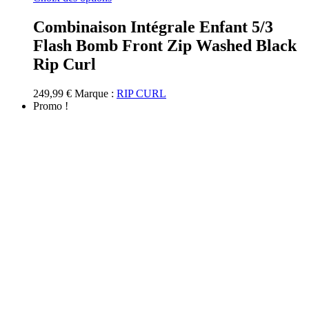
produit
a
Combinaison Intégrale Enfant 5/3
plusieurs
Flash Bomb Front Zip Washed Black
variations.
Les
Rip Curl
options
peuvent
249,99
€
Marque :
RIP CURL
être
Promo !
choisies
sur
la
page
du
produit