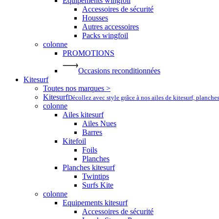
Equipements wingfoil
Accessoires de sécurité
Housses
Autres accessoires
Packs wingfoil
colonne
PROMOTIONS
Occasions reconditionnées
Kitesurf
Toutes nos marques >
Kitesurf
Décollez avec style grâce à nos ailes de kitesurf, planche
colonne
Ailes kitesurf
Ailes Nues
Barres
Kitefoil
Foils
Planches
Planches kitesurf
Twintips
Surfs Kite
colonne
Equipements kitesurf
Accessoires de sécurité