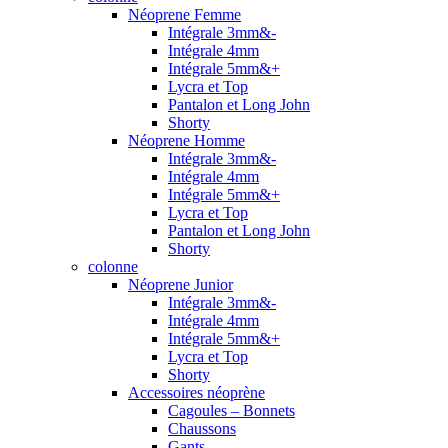
Néoprene Femme
Intégrale 3mm&-
Intégrale 4mm
Intégrale 5mm&+
Lycra et Top
Pantalon et Long John
Shorty
Néoprene Homme
Intégrale 3mm&-
Intégrale 4mm
Intégrale 5mm&+
Lycra et Top
Pantalon et Long John
Shorty
colonne
Néoprene Junior
Intégrale 3mm&-
Intégrale 4mm
Intégrale 5mm&+
Lycra et Top
Shorty
Accessoires néoprène
Cagoules – Bonnets
Chaussons
Gants