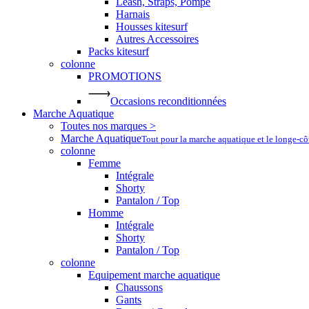
Leash, Straps, Pompe
Harnais
Housses kitesurf
Autres Accessoires
Packs kitesurf
colonne
PROMOTIONS
Occasions reconditionnées
Marche Aquatique
Toutes nos marques >
Marche Aquatique
Tout pour la marche aquatique et le longe-c
colonne
Femme
Intégrale
Shorty
Pantalon / Top
Homme
Intégrale
Shorty
Pantalon / Top
colonne
Equipement marche aquatique
Chaussons
Gants