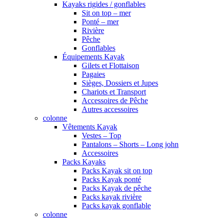
Kayaks rigides / gonflables
Sit on top – mer
Ponté – mer
Rivière
Pêche
Gonflables
Équipements Kayak
Gilets et Flottaison
Pagaies
Sièges, Dossiers et Jupes
Chariots et Transport
Accessoires de Pêche
Autres accessoires
colonne
Vêtements Kayak
Vestes – Top
Pantalons – Shorts – Long john
Accessoires
Packs Kayaks
Packs Kayak sit on top
Packs Kayak ponté
Packs Kayak de pêche
Packs kayak rivière
Packs kayak gonflable
colonne