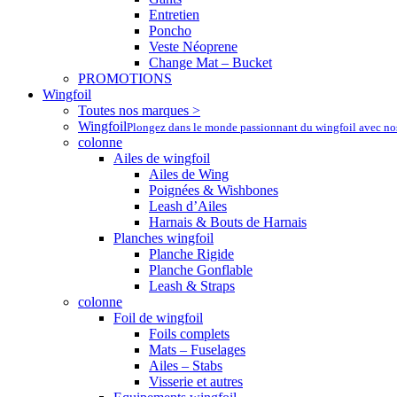
Entretien
Poncho
Veste Néoprene
Change Mat – Bucket
PROMOTIONS
Wingfoil
Toutes nos marques >
Wingfoil
Plongez dans le monde passionnant du wingfoil avec nos a
colonne
Ailes de wingfoil
Ailes de Wing
Poignées & Wishbones
Leash d’Ailes
Harnais & Bouts de Harnais
Planches wingfoil
Planche Rigide
Planche Gonflable
Leash & Straps
colonne
Foil de wingfoil
Foils complets
Mats – Fuselages
Ailes – Stabs
Visserie et autres