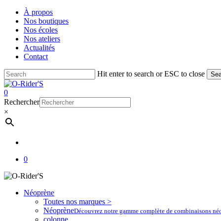
Skip
À propos
to
Nos boutiques
main
Nos écoles
content
Nos ateliers
Actualités
Contact
Hit enter to search or ESC to close
Sea
Close
Search
account
0
Menu
Rechercher
×
account
0
Néoprène
Toutes nos marques >
Néoprène
Découvrez notre gamme complète de combinaisons néoprè
colonne