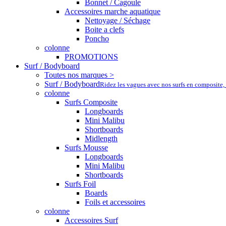
Bonnet / Cagoule
Accessoires marche aquatique
Nettoyage / Séchage
Boite a clefs
Poncho
colonne
PROMOTIONS
Surf / Bodyboard
Toutes nos marques >
Surf / Bodyboard
Ridez les vagues avec nos surfs en composite,
colonne
Surfs Composite
Longboards
Mini Malibu
Shortboards
Midlength
Surfs Mousse
Longboards
Mini Malibu
Shortboards
Surfs Foil
Boards
Foils et accessoires
colonne
Accessoires Surf