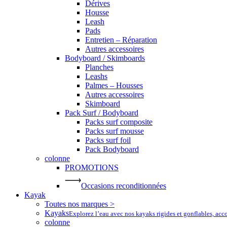
Dérives
Housse
Leash
Pads
Entretien – Réparation
Autres accessoires
Bodyboard / Skimboards
Planches
Leashs
Palmes – Housses
Autres accessoires
Skimboard
Pack Surf / Bodyboard
Packs surf composite
Packs surf mousse
Packs surf foil
Pack Bodyboard
colonne
PROMOTIONS
Occasions reconditionnées
Kayak
Toutes nos marques >
Kayaks
Explorez l’eau avec nos kayaks rigides et gonflables, ac
colonne