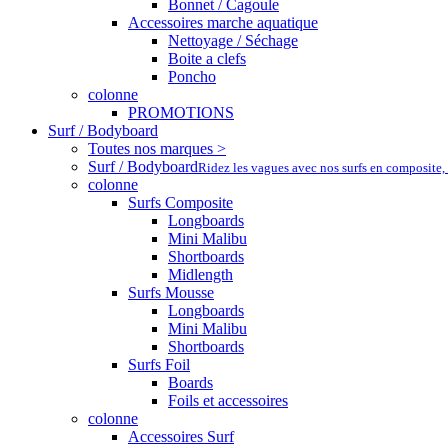
Bonnet / Cagoule
Accessoires marche aquatique
Nettoyage / Séchage
Boite a clefs
Poncho
colonne
PROMOTIONS
Surf / Bodyboard
Toutes nos marques >
Surf / Bodyboard
Ridez les vagues avec nos surfs en composite,
colonne
Surfs Composite
Longboards
Mini Malibu
Shortboards
Midlength
Surfs Mousse
Longboards
Mini Malibu
Shortboards
Surfs Foil
Boards
Foils et accessoires
colonne
Accessoires Surf