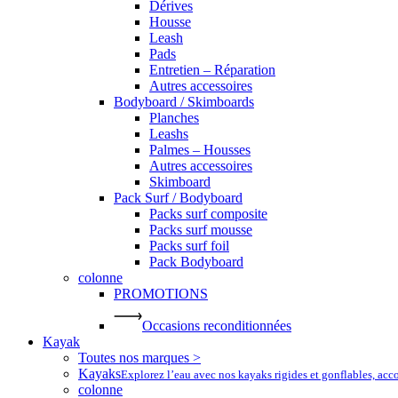
Dérives
Housse
Leash
Pads
Entretien – Réparation
Autres accessoires
Bodyboard / Skimboards
Planches
Leashs
Palmes – Housses
Autres accessoires
Skimboard
Pack Surf / Bodyboard
Packs surf composite
Packs surf mousse
Packs surf foil
Pack Bodyboard
colonne
PROMOTIONS
Occasions reconditionnées
Kayak
Toutes nos marques >
Kayaks
Explorez l’eau avec nos kayaks rigides et gonflables, ac
colonne