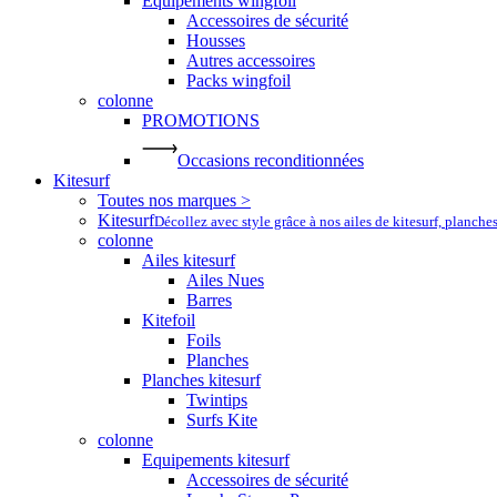
Equipements wingfoil
Accessoires de sécurité
Housses
Autres accessoires
Packs wingfoil
colonne
PROMOTIONS
Occasions reconditionnées
Kitesurf
Toutes nos marques >
Kitesurf
Décollez avec style grâce à nos ailes de kitesurf, planche
colonne
Ailes kitesurf
Ailes Nues
Barres
Kitefoil
Foils
Planches
Planches kitesurf
Twintips
Surfs Kite
colonne
Equipements kitesurf
Accessoires de sécurité