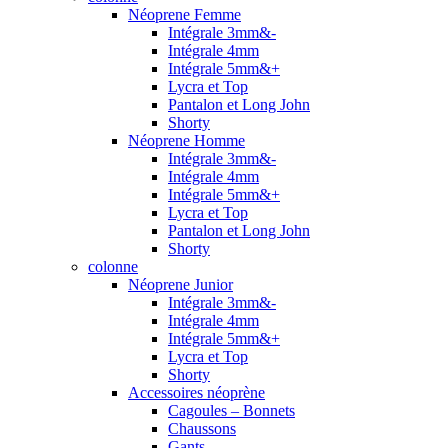
Néoprene Femme
Intégrale 3mm&-
Intégrale 4mm
Intégrale 5mm&+
Lycra et Top
Pantalon et Long John
Shorty
Néoprene Homme
Intégrale 3mm&-
Intégrale 4mm
Intégrale 5mm&+
Lycra et Top
Pantalon et Long John
Shorty
colonne
Néoprene Junior
Intégrale 3mm&-
Intégrale 4mm
Intégrale 5mm&+
Lycra et Top
Shorty
Accessoires néoprène
Cagoules – Bonnets
Chaussons
Gants