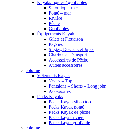
Kayaks rigides / gonflables
Sit on top – mer
Ponté – mer
Rivière
Pêche
Gonflables
Équipements Kayak
Gilets et Flottaison
Pagaies
Sièges, Dossiers et Jupes
Chariots et Transport
Accessoires de Pêche
Autres accessoires
colonne
Vêtements Kayak
Vestes – Top
Pantalons – Shorts – Long john
Accessoires
Packs Kayaks
Packs Kayak sit on top
Packs Kayak ponté
Packs Kayak de pêche
Packs kayak rivière
Packs kayak gonflable
colonne