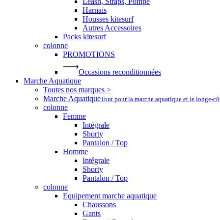
Leash, Straps, Pompe
Harnais
Housses kitesurf
Autres Accessoires
Packs kitesurf
colonne
PROMOTIONS
Occasions reconditionnées
Marche Aquatique
Toutes nos marques >
Marche Aquatique
Tout pour la marche aquatique et le longe-c
colonne
Femme
Intégrale
Shorty
Pantalon / Top
Homme
Intégrale
Shorty
Pantalon / Top
colonne
Equipement marche aquatique
Chaussons
Gants