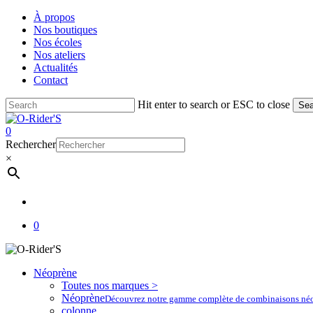
Skip
À propos
to
Nos boutiques
main
Nos écoles
content
Nos ateliers
Actualités
Contact
Hit enter to search or ESC to close
Sea
Close
Search
account
0
Menu
Rechercher
×
account
0
Néoprène
Toutes nos marques >
Néoprène
Découvrez notre gamme complète de combinaisons néoprè
colonne