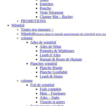
Entretien
Poncho
Veste Néoprene
Change Mat – Bucket
PROMOTIONS
Wingfoil
Toutes nos marques >
Wingfoil
Plongez dans le monde passionnant du wingfoil avec nos a
colonne
Ailes de wingfoil
Ailes de Wing
Poignées & Wishbones
Leash d’Ailes
Harnais & Bouts de Harnais
Planches wingfoil
Planche Rigide
Planche Gonflable
Leash & Straps
colonne
Foil de wingfoil
Foils complets
Mats – Fuselages
Ailes – Stabs
Visserie et autres