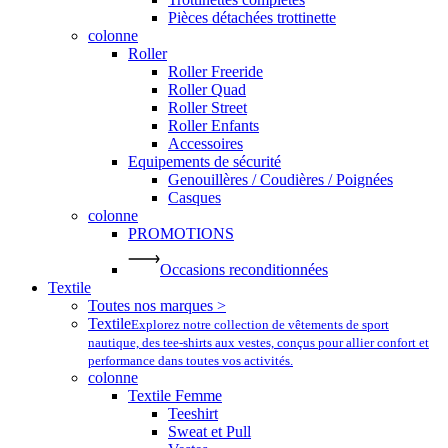
Pièces détachées trottinette
colonne
Roller
Roller Freeride
Roller Quad
Roller Street
Roller Enfants
Accessoires
Equipements de sécurité
Genouillères / Coudières / Poignées
Casques
colonne
PROMOTIONS
Occasions reconditionnées
Textile
Toutes nos marques >
Textile
Explorez notre collection de vêtements de sport
nautique, des tee-shirts aux vestes, conçus pour allier confort et
performance dans toutes vos activités.
colonne
Textile Femme
Teeshirt
Sweat et Pull