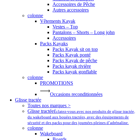
Accessoires de Pêche
Autres accessoires
colonne
Vêtements Kayak
Vestes – Top
Pantalons – Shorts – Long john
Accessoires
Packs Kayaks
Packs Kayak sit on top
Packs Kayak ponté
Packs Kayak de pêche
Packs kayak rivière
Packs kayak gonflable
colonne
PROMOTIONS
Occasions reconditionnées
Glisse tractée
Toutes nos marques >
Glisse tractée
Éclatez-vous avec nos produits de glisse tractée,
du wakeboard aux bouées tractées, avec des équipements de
sécurité et des packs pour des journées pleines d’adrénaline.
colonne
Wakeboard
Boards