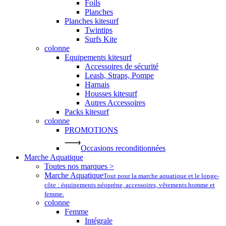
Foils
Planches
Planches kitesurf
Twintips
Surfs Kite
colonne
Equipements kitesurf
Accessoires de sécurité
Leash, Straps, Pompe
Harnais
Housses kitesurf
Autres Accessoires
Packs kitesurf
colonne
PROMOTIONS
Occasions reconditionnées
Marche Aquatique
Toutes nos marques >
Marche Aquatique
Tout pour la marche aquatique et le longe-
côte : équipements néoprène, accessoires, vêtements homme et
femme.
colonne
Femme
Intégrale