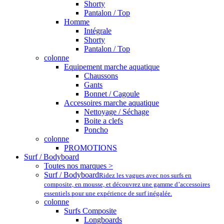
Shorty
Pantalon / Top
Homme
Intégrale
Shorty
Pantalon / Top
colonne
Equipement marche aquatique
Chaussons
Gants
Bonnet / Cagoule
Accessoires marche aquatique
Nettoyage / Séchage
Boite a clefs
Poncho
colonne
PROMOTIONS
Surf / Bodyboard
Toutes nos marques >
Surf / Bodyboard
Ridez les vagues avec nos surfs en
composite, en mousse, et découvrez une gamme d’accessoires
essentiels pour une expérience de surf inégalée.
colonne
Surfs Composite
Longboards