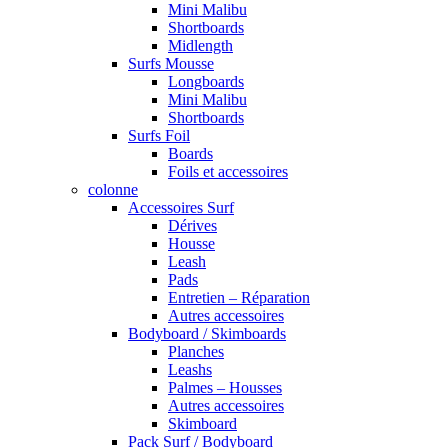
Mini Malibu
Shortboards
Midlength
Surfs Mousse
Longboards
Mini Malibu
Shortboards
Surfs Foil
Boards
Foils et accessoires
colonne
Accessoires Surf
Dérives
Housse
Leash
Pads
Entretien – Réparation
Autres accessoires
Bodyboard / Skimboards
Planches
Leashs
Palmes – Housses
Autres accessoires
Skimboard
Pack Surf / Bodyboard