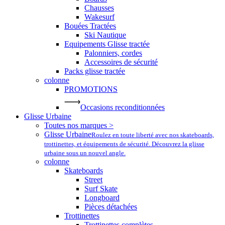
Chausses
Wakesurf
Bouées Tractées
Ski Nautique
Equipements Glisse tractée
Palonniers, cordes
Accessoires de sécurité
Packs glisse tractée
colonne
PROMOTIONS
Occasions reconditionnées
Glisse Urbaine
Toutes nos marques >
Glisse Urbaine
Roulez en toute liberté avec nos skateboards,
trottinettes, et équipements de sécurité. Découvrez la glisse
urbaine sous un nouvel angle.
colonne
Skateboards
Street
Surf Skate
Longboard
Pièces détachées
Trottinettes
Trottinettes complètes