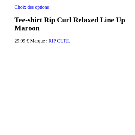
Ce
Choix des options
produit
a
Tee-shirt Rip Curl Relaxed Line Up
plusieurs
Maroon
variations.
Les
options
29,99
€
Marque :
RIP CURL
peuvent
être
choisies
sur
la
page
du
produit