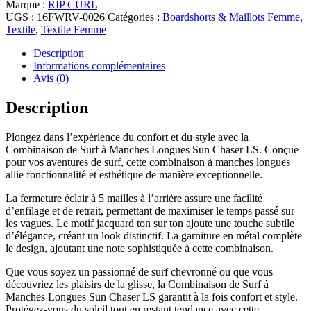
Marque :
RIP CURL
Manches
UGS :
16FWRV-0026
Catégories :
Boardshorts & Maillots Femme
,
Longue
Textile
,
Textile Femme
Rip
Curl
Description
Surf
Informations complémentaires
Sun
Avis (0)
Chaser
LS
Description
Surfsuit
Coral
Plongez dans l’expérience du confort et du style avec la
Combinaison de Surf à Manches Longues Sun Chaser LS. Conçue
pour vos aventures de surf, cette combinaison à manches longues
allie fonctionnalité et esthétique de manière exceptionnelle.
La fermeture éclair à 5 mailles à l’arrière assure une facilité
d’enfilage et de retrait, permettant de maximiser le temps passé sur
les vagues. Le motif jacquard ton sur ton ajoute une touche subtile
d’élégance, créant un look distinctif. La garniture en métal complète
le design, ajoutant une note sophistiquée à cette combinaison.
Que vous soyez un passionné de surf chevronné ou que vous
découvriez les plaisirs de la glisse, la Combinaison de Surf à
Manches Longues Sun Chaser LS garantit à la fois confort et style.
Protégez-vous du soleil tout en restant tendance avec cette