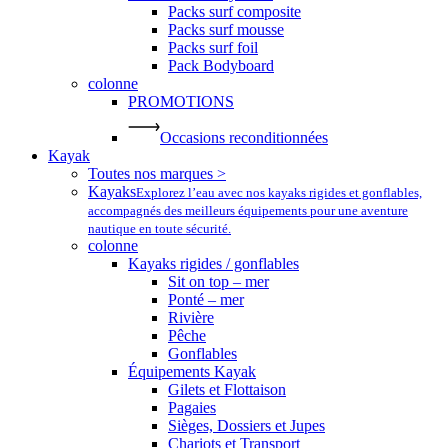
Packs surf composite
Packs surf mousse
Packs surf foil
Pack Bodyboard
colonne
PROMOTIONS
Occasions reconditionnées
Kayak
Toutes nos marques >
Kayaks
Explorez l’eau avec nos kayaks rigides et gonflables,
accompagnés des meilleurs équipements pour une aventure
nautique en toute sécurité.
colonne
Kayaks rigides / gonflables
Sit on top – mer
Ponté – mer
Rivière
Pêche
Gonflables
Équipements Kayak
Gilets et Flottaison
Pagaies
Sièges, Dossiers et Jupes
Chariots et Transport