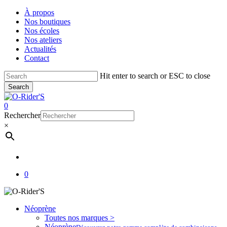
Skip
À propos
to
Nos boutiques
main
Nos écoles
content
Nos ateliers
Actualités
Contact
Hit enter to search or ESC to close
Search
Close
Search
account
0
Menu
Rechercher
×
account
0
Néoprène
Toutes nos marques >
Néoprène