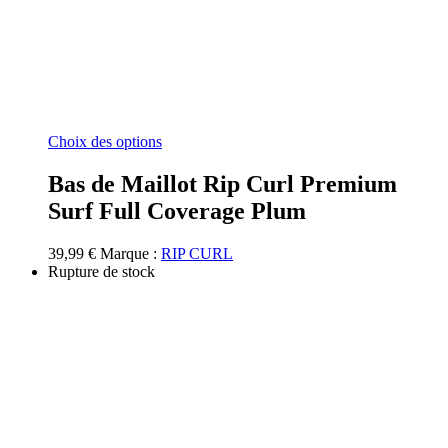
Ce
Choix des options
produit
a
Bas de Maillot Rip Curl Premium
plusieurs
Surf Full Coverage Plum
variations.
Les
options
39,99
€
Marque :
RIP CURL
peuvent
Rupture de stock
être
choisies
sur
la
page
du
produit