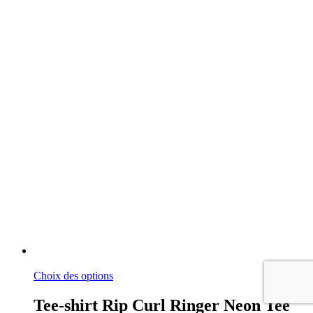
Ce
Choix des options
produit
a
Tee-shirt Rip Curl Ringer Neon Tee
plusieurs