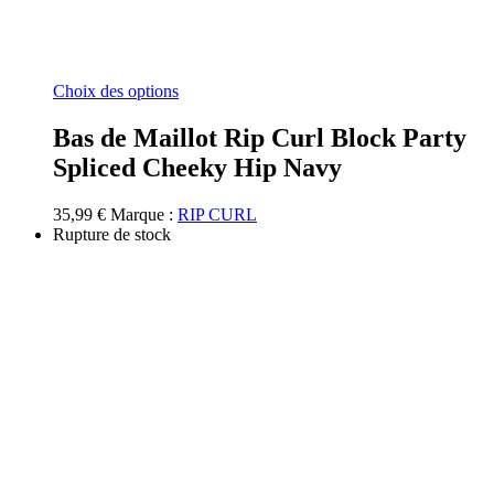
Ce
Choix des options
produit
a
Bas de Maillot Rip Curl Block Party
plusieurs
Spliced Cheeky Hip Navy
variations.
Les
options
35,99
€
Marque :
RIP CURL
peuvent
Rupture de stock
être
choisies
sur
la
page
du
produit