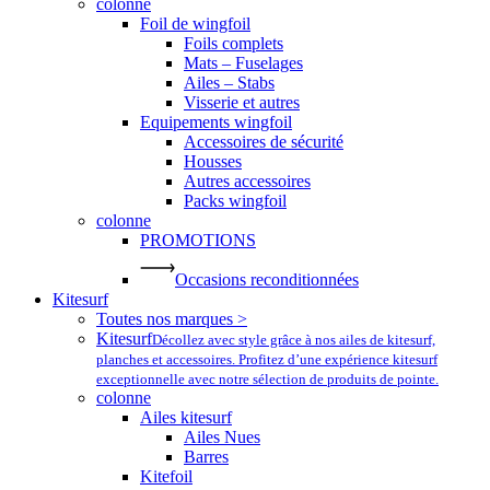
colonne
Foil de wingfoil
Foils complets
Mats – Fuselages
Ailes – Stabs
Visserie et autres
Equipements wingfoil
Accessoires de sécurité
Housses
Autres accessoires
Packs wingfoil
colonne
PROMOTIONS
Occasions reconditionnées
Kitesurf
Toutes nos marques >
Kitesurf
Décollez avec style grâce à nos ailes de kitesurf,
planches et accessoires. Profitez d’une expérience kitesurf
exceptionnelle avec notre sélection de produits de pointe.
colonne
Ailes kitesurf
Ailes Nues
Barres
Kitefoil