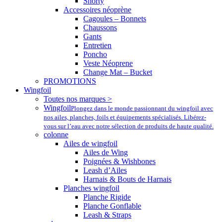
Shorty
Accessoires néoprène
Cagoules – Bonnets
Chaussons
Gants
Entretien
Poncho
Veste Néoprene
Change Mat – Bucket
PROMOTIONS
Wingfoil
Toutes nos marques >
Wingfoil
Plongez dans le monde passionnant du wingfoil avec
nos ailes, planches, foils et équipements spécialisés. Libérez-
vous sur l’eau avec notre sélection de produits de haute qualité.
colonne
Ailes de wingfoil
Ailes de Wing
Poignées & Wishbones
Leash d’Ailes
Harnais & Bouts de Harnais
Planches wingfoil
Planche Rigide
Planche Gonflable
Leash & Straps