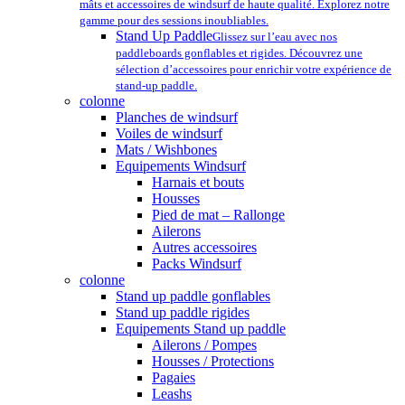
mâts et accessoires de windsurf de haute qualité. Explorez notre
gamme pour des sessions inoubliables.
Stand Up Paddle
Glissez sur l’eau avec nos
paddleboards gonflables et rigides. Découvrez une
sélection d’accessoires pour enrichir votre expérience de
stand-up paddle.
colonne
Planches de windsurf
Voiles de windsurf
Mats / Wishbones
Equipements Windsurf
Harnais et bouts
Housses
Pied de mat – Rallonge
Ailerons
Autres accessoires
Packs Windsurf
colonne
Stand up paddle gonflables
Stand up paddle rigides
Equipements Stand up paddle
Ailerons / Pompes
Housses / Protections
Pagaies
Leashs