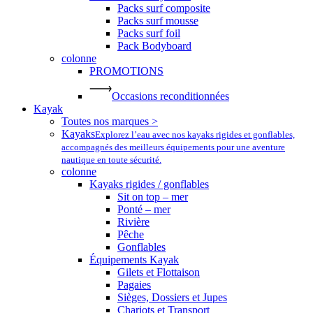
Packs surf composite
Packs surf mousse
Packs surf foil
Pack Bodyboard
colonne
PROMOTIONS
Occasions reconditionnées
Kayak
Toutes nos marques >
Kayaks
Explorez l’eau avec nos kayaks rigides et gonflables,
accompagnés des meilleurs équipements pour une aventure
nautique en toute sécurité.
colonne
Kayaks rigides / gonflables
Sit on top – mer
Ponté – mer
Rivière
Pêche
Gonflables
Équipements Kayak
Gilets et Flottaison
Pagaies
Sièges, Dossiers et Jupes
Chariots et Transport