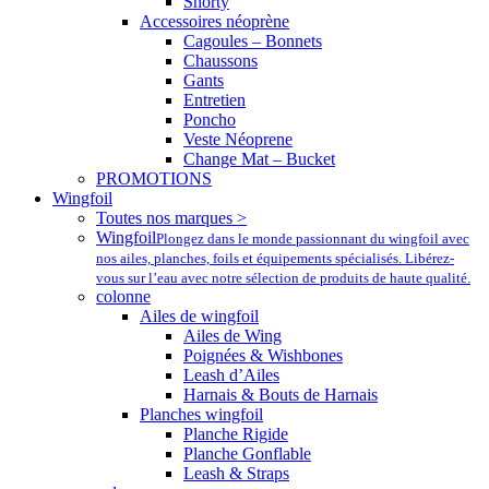
Shorty
Accessoires néoprène
Cagoules – Bonnets
Chaussons
Gants
Entretien
Poncho
Veste Néoprene
Change Mat – Bucket
PROMOTIONS
Wingfoil
Toutes nos marques >
Wingfoil
Plongez dans le monde passionnant du wingfoil avec
nos ailes, planches, foils et équipements spécialisés. Libérez-
vous sur l’eau avec notre sélection de produits de haute qualité.
colonne
Ailes de wingfoil
Ailes de Wing
Poignées & Wishbones
Leash d’Ailes
Harnais & Bouts de Harnais
Planches wingfoil
Planche Rigide
Planche Gonflable
Leash & Straps