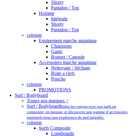
Shorty
Pantalon / Top
Homme
Intégrale
Shorty
Pantalon / Top
colonne
Equipement marche aquatique
Chaussons
Gants
Bonnet / Cagoule
Accessoires marche aquatique
Nettoyage / Séchage
Boite a clefs
Poncho
colonne
PROMOTIONS
Surf / Bodyboard
Toutes nos marques >
Surf / Bodyboard
Ridez les vagues avec nos surfs en
composite, en mousse, et découvrez une gamme d’accessoires
essentiels pour une expérience de surf inégalée.
colonne
Surfs Composite
Longboards