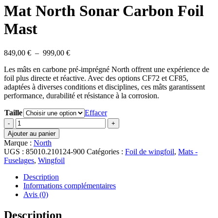
Mat North Sonar Carbon Foil
Mast
Plage
849,00
€
–
999,00
€
de
Les mâts en carbone pré-imprégné North offrent une expérience de
prix :
foil plus directe et réactive. Avec des options CF72 et CF85,
849,00 €
adaptées à diverses conditions et disciplines, ces mâts garantissent
à
performance, durabilité et résistance à la corrosion.
999,00 €
Taille
Effacer
quantité
de
Ajouter au panier
Mat
Marque :
North
North
UGS :
85010.210124-900
Catégories :
Foil de wingfoil
,
Mats -
Sonar
Fuselages
,
Wingfoil
Carbon
Foil
Description
Mast
Informations complémentaires
Avis (0)
Description