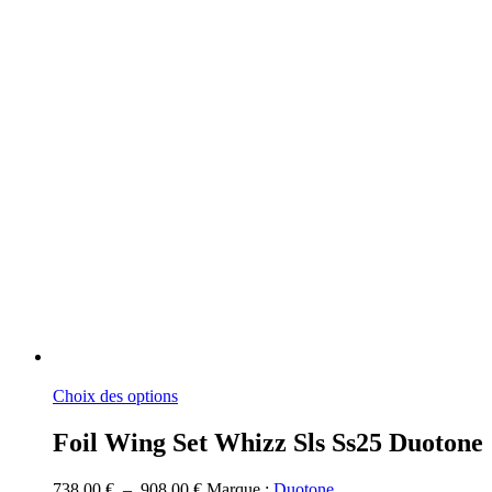
Ce
Choix des options
produit
a
Foil Wing Set Whizz Sls Ss25 Duotone
plusieurs
variations.
Plage
738,00
€
–
908,00
€
Marque :
Duotone