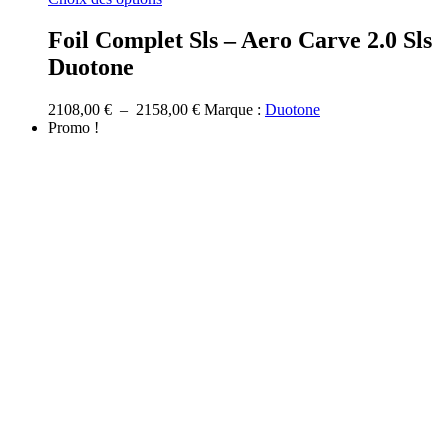
produit
a
Foil Complet Sls – Aero Carve 2.0 Sls
plusieurs
Duotone
variations.
Les
options
Plage
2108,00
€
–
2158,00
€
Marque :
Duotone
peuvent
de
Promo !
être
prix :
choisies
2108,00 €
sur
à
la
2158,00 €
page
du
produit