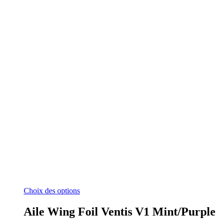
Ce
Choix des options
produit
a
Aile Wing Foil Ventis V1 Mint/Purple
plusieurs