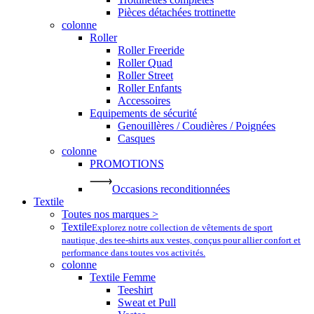
Pièces détachées trottinette
colonne
Roller
Roller Freeride
Roller Quad
Roller Street
Roller Enfants
Accessoires
Equipements de sécurité
Genouillères / Coudières / Poignées
Casques
colonne
PROMOTIONS
Occasions reconditionnées
Textile
Toutes nos marques >
Textile
Explorez notre collection de vêtements de sport
nautique, des tee-shirts aux vestes, conçus pour allier confort et
performance dans toutes vos activités.
colonne
Textile Femme
Teeshirt
Sweat et Pull