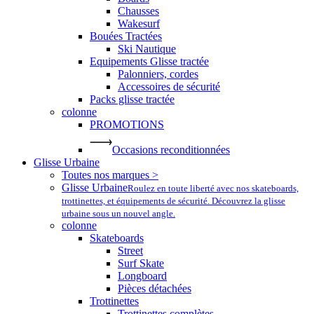
Chausses
Wakesurf
Bouées Tractées
Ski Nautique
Equipements Glisse tractée
Palonniers, cordes
Accessoires de sécurité
Packs glisse tractée
colonne
PROMOTIONS
Occasions reconditionnées
Glisse Urbaine
Toutes nos marques >
Glisse Urbaine
Roulez en toute liberté avec nos skateboards,
trottinettes, et équipements de sécurité. Découvrez la glisse
urbaine sous un nouvel angle.
colonne
Skateboards
Street
Surf Skate
Longboard
Pièces détachées
Trottinettes
Trottinettes complètes