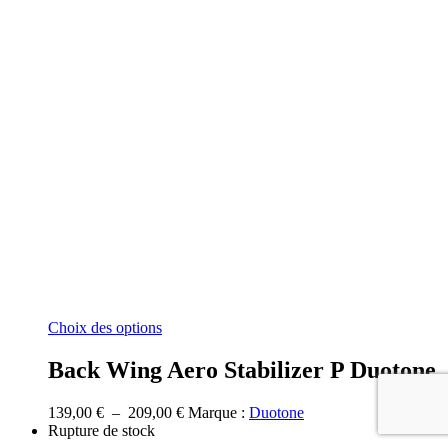
Ce
Choix des options
produit
a
Back Wing Aero Stabilizer P Duotone
plusieurs
variations.
Plage
139,00
€
–
209,00
€
Marque :
Duotone
Les
de
Rupture de stock
options
prix :