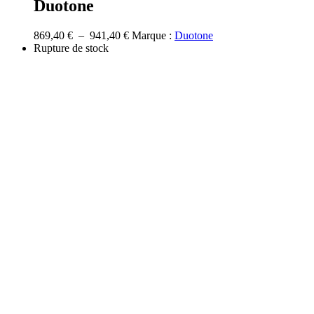
Duotone
variations.
Les
options
Plage
869,40
€
–
941,40
€
Marque :
Duotone
peuvent
de
Rupture de stock
être
prix :
choisies
869,40 €
sur
à
la
941,40 €
page
du
produit