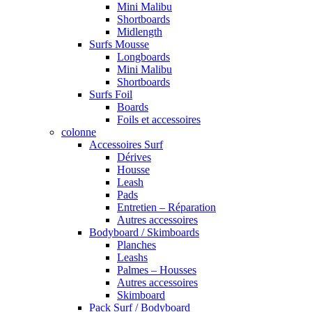
Mini Malibu
Shortboards
Midlength
Surfs Mousse
Longboards
Mini Malibu
Shortboards
Surfs Foil
Boards
Foils et accessoires
colonne
Accessoires Surf
Dérives
Housse
Leash
Pads
Entretien – Réparation
Autres accessoires
Bodyboard / Skimboards
Planches
Leashs
Palmes – Housses
Autres accessoires
Skimboard
Pack Surf / Bodyboard