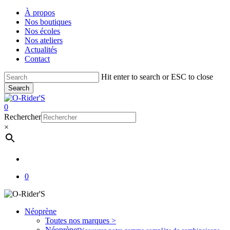
Skip
À propos
to
Nos boutiques
main
Nos écoles
content
Nos ateliers
Actualités
Contact
Hit enter to search or ESC to close
Search
Close
Search
account
0
Menu
Rechercher
×
account
0
Néoprène
Toutes nos marques >
Néoprène