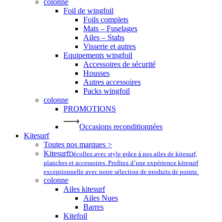
colonne
Foil de wingfoil
Foils complets
Mats – Fuselages
Ailes – Stabs
Visserie et autres
Equipements wingfoil
Accessoires de sécurité
Housses
Autres accessoires
Packs wingfoil
colonne
PROMOTIONS
Occasions reconditionnées
Kitesurf
Toutes nos marques >
Kitesurf
Décollez avec style grâce à nos ailes de kitesurf,
planches et accessoires. Profitez d’une expérience kitesurf
exceptionnelle avec notre sélection de produits de pointe.
colonne
Ailes kitesurf
Ailes Nues
Barres
Kitefoil