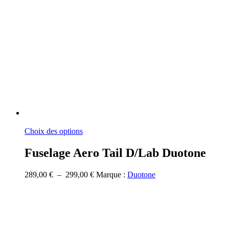
Ce
Choix des options
produit
a
Fuselage Aero Tail D/Lab Duotone
plusieurs
variations.
Plage
289,00
€
–
299,00
€
Marque :
Duotone
Les
de
options
prix :
peuvent
289,00 €
être
à
choisies
299,00 €
sur