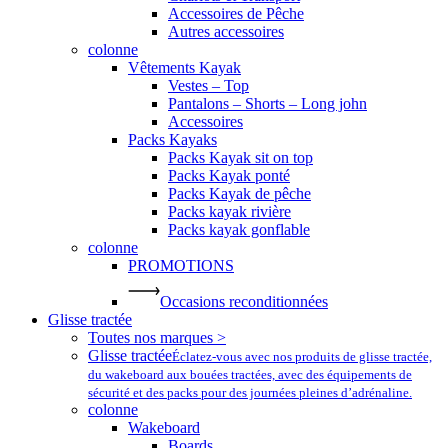
Accessoires de Pêche
Autres accessoires
colonne
Vêtements Kayak
Vestes – Top
Pantalons – Shorts – Long john
Accessoires
Packs Kayaks
Packs Kayak sit on top
Packs Kayak ponté
Packs Kayak de pêche
Packs kayak rivière
Packs kayak gonflable
colonne
PROMOTIONS
Occasions reconditionnées
Glisse tractée
Toutes nos marques >
Glisse tractée
Éclatez-vous avec nos produits de glisse tractée,
du wakeboard aux bouées tractées, avec des équipements de
sécurité et des packs pour des journées pleines d’adrénaline.
colonne
Wakeboard
Boards