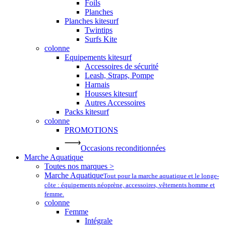
Foils
Planches
Planches kitesurf
Twintips
Surfs Kite
colonne
Equipements kitesurf
Accessoires de sécurité
Leash, Straps, Pompe
Harnais
Housses kitesurf
Autres Accessoires
Packs kitesurf
colonne
PROMOTIONS
Occasions reconditionnées
Marche Aquatique
Toutes nos marques >
Marche Aquatique
Tout pour la marche aquatique et le longe-
côte : équipements néoprène, accessoires, vêtements homme et
femme.
colonne
Femme
Intégrale