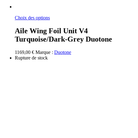
Ce
Choix des options
produit
a
Aile Wing Foil Unit V4
plusieurs
Turquoise/Dark-Grey Duotone
variations.
Les
options
1169,00
€
Marque :
Duotone
peuvent
Rupture de stock
être
choisies
sur
la
page
du
produit