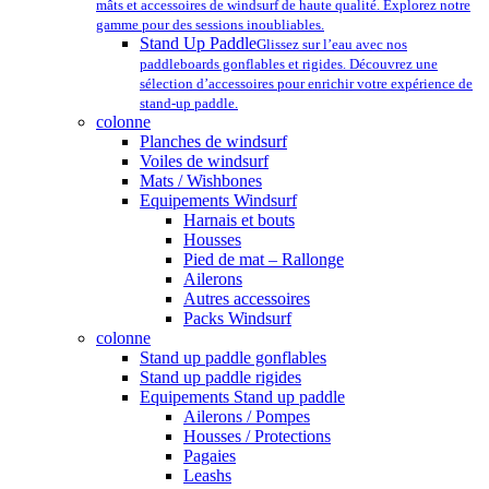
mâts et accessoires de windsurf de haute qualité. Explorez notre
gamme pour des sessions inoubliables.
Stand Up Paddle
Glissez sur l’eau avec nos
paddleboards gonflables et rigides. Découvrez une
sélection d’accessoires pour enrichir votre expérience de
stand-up paddle.
colonne
Planches de windsurf
Voiles de windsurf
Mats / Wishbones
Equipements Windsurf
Harnais et bouts
Housses
Pied de mat – Rallonge
Ailerons
Autres accessoires
Packs Windsurf
colonne
Stand up paddle gonflables
Stand up paddle rigides
Equipements Stand up paddle
Ailerons / Pompes
Housses / Protections
Pagaies
Leashs