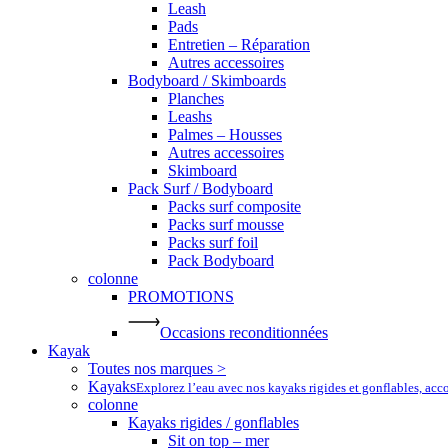
Leash
Pads
Entretien – Réparation
Autres accessoires
Bodyboard / Skimboards
Planches
Leashs
Palmes – Housses
Autres accessoires
Skimboard
Pack Surf / Bodyboard
Packs surf composite
Packs surf mousse
Packs surf foil
Pack Bodyboard
colonne
PROMOTIONS
Occasions reconditionnées
Kayak
Toutes nos marques >
Kayaks
Explorez l’eau avec nos kayaks rigides et gonflables, ac
colonne
Kayaks rigides / gonflables
Sit on top – mer