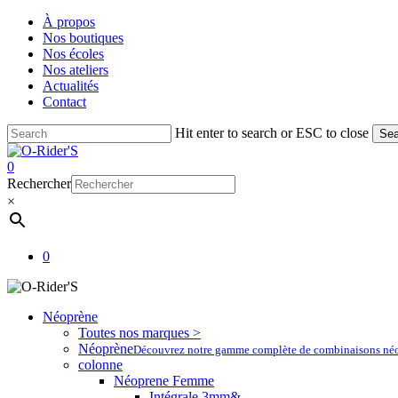
Skip
À propos
to
Nos boutiques
main
Nos écoles
content
Nos ateliers
Actualités
Contact
Hit enter to search or ESC to close
Sea
Close
Search
account
0
Menu
Rechercher
×
account
0
Néoprène
Toutes nos marques >
Néoprène
Découvrez notre gamme complète de combinaisons néoprè
colonne
Néoprene Femme
Intégrale 3mm&-