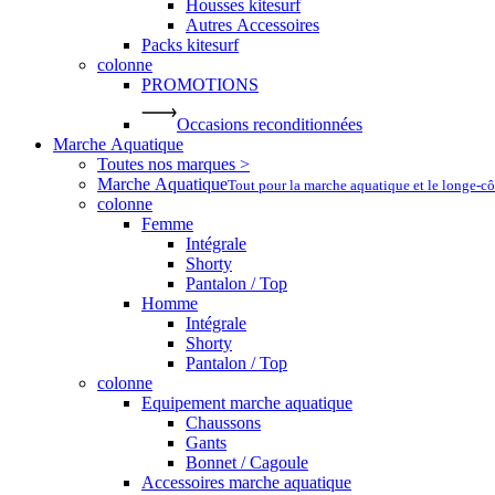
Housses kitesurf
Autres Accessoires
Packs kitesurf
colonne
PROMOTIONS
Occasions reconditionnées
Marche Aquatique
Toutes nos marques >
Marche Aquatique
Tout pour la marche aquatique et le longe-c
colonne
Femme
Intégrale
Shorty
Pantalon / Top
Homme
Intégrale
Shorty
Pantalon / Top
colonne
Equipement marche aquatique
Chaussons
Gants
Bonnet / Cagoule
Accessoires marche aquatique