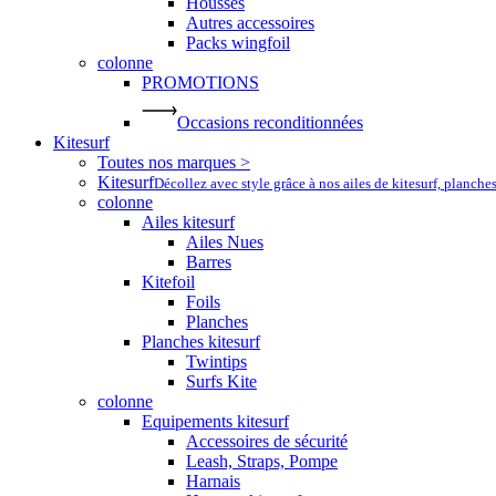
Housses
Autres accessoires
Packs wingfoil
colonne
PROMOTIONS
Occasions reconditionnées
Kitesurf
Toutes nos marques >
Kitesurf
Décollez avec style grâce à nos ailes de kitesurf, planche
colonne
Ailes kitesurf
Ailes Nues
Barres
Kitefoil
Foils
Planches
Planches kitesurf
Twintips
Surfs Kite
colonne
Equipements kitesurf
Accessoires de sécurité
Leash, Straps, Pompe
Harnais