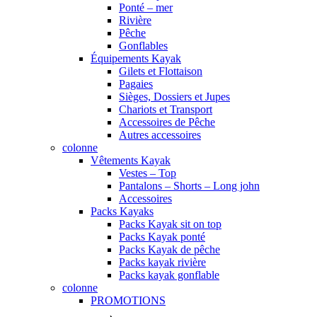
Ponté – mer
Rivière
Pêche
Gonflables
Équipements Kayak
Gilets et Flottaison
Pagaies
Sièges, Dossiers et Jupes
Chariots et Transport
Accessoires de Pêche
Autres accessoires
colonne
Vêtements Kayak
Vestes – Top
Pantalons – Shorts – Long john
Accessoires
Packs Kayaks
Packs Kayak sit on top
Packs Kayak ponté
Packs Kayak de pêche
Packs kayak rivière
Packs kayak gonflable
colonne
PROMOTIONS