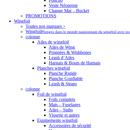
Poncho
Veste Néoprene
Change Mat – Bucket
PROMOTIONS
Wingfoil
Toutes nos marques >
Wingfoil
Plongez dans le monde passionnant du wingfoil avec nos a
colonne
Ailes de wingfoil
Ailes de Wing
Poignées & Wishbones
Leash d’Ailes
Harnais & Bouts de Harnais
Planches wingfoil
Planche Rigide
Planche Gonflable
Leash & Straps
colonne
Foil de wingfoil
Foils complets
Mats – Fuselages
Ailes – Stabs
Visserie et autres
Equipements wingfoil
Accessoires de sécurité