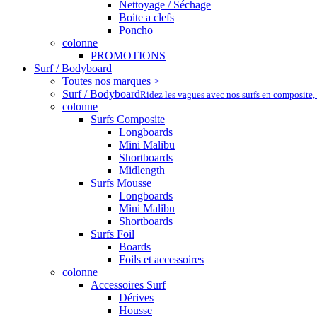
Nettoyage / Séchage
Boite a clefs
Poncho
colonne
PROMOTIONS
Surf / Bodyboard
Toutes nos marques >
Surf / Bodyboard
Ridez les vagues avec nos surfs en composite,
colonne
Surfs Composite
Longboards
Mini Malibu
Shortboards
Midlength
Surfs Mousse
Longboards
Mini Malibu
Shortboards
Surfs Foil
Boards
Foils et accessoires
colonne
Accessoires Surf
Dérives
Housse