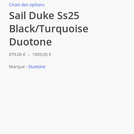
Ce
Choix des options
Sail Duke Ss25
produit
a
Black/Turquoise
plusieurs
variations.
Duotone
Les
options
Plage
879,00
€
–
1009,00
€
peuvent
de
Marque :
Duotone
être
prix :
choisies
879,00 €
sur
à
la
1009,00 €
page
du
produit