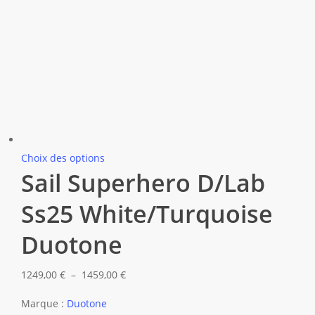
Ce
Choix des options
Sail Superhero D/Lab
produit
a
Ss25 White/Turquoise
plusieurs
variations.
Duotone
Les
options
Plage
1249,00
€
–
1459,00
€
peuvent
de
Marque :
Duotone
être
prix :