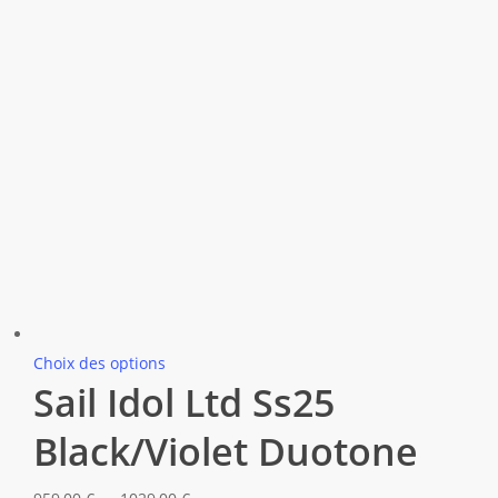
Ce
Choix des options
Sail Idol Ltd Ss25
produit
a
Black/Violet Duotone
plusieurs
variations.
Plage