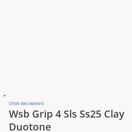
Ce
Choix des options
Wsb Grip 4 Sls Ss25 Clay
produit
a
Duotone
plusieurs