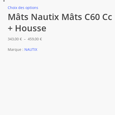
Ce
Choix des options
Mâts Nautix Mâts C60 Cc
produit
a
+ Housse
plusieurs
variations.
Plage
343,00
€
–
459,00
€
Les
de
options
Marque :
NAUTIX
prix :
peuvent
343,00 €
être
à
choisies
459,00 €
sur
la
page
du
produit