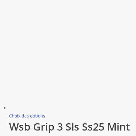
Ce
Choix des options
Wsb Grip 3 Sls Ss25 Mint
produit
a