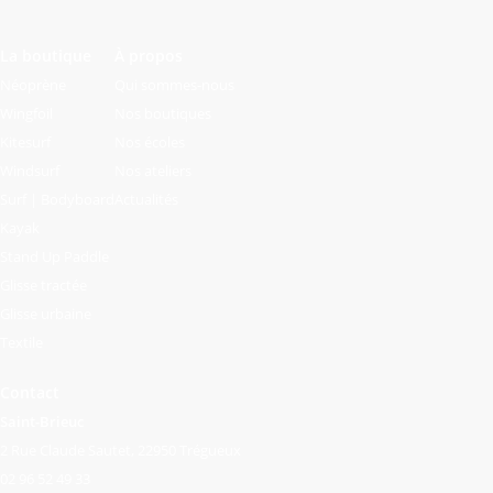
La boutique
À propos
Néoprène
Qui sommes-nous
Wingfoil
Nos boutiques
Kitesurf
Nos écoles
Windsurf
Nos ateliers
Surf | Bodyboard
Actualités
Kayak
Stand Up Paddle
Glisse tractée
Glisse urbaine
Textile
Contact
Saint-Brieuc
2 Rue Claude Sautet, 22950 Trégueux
02 96 52 49 33