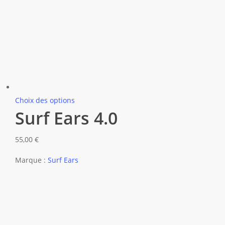
Ce
Choix des options
Surf Ears 4.0
produit
a
plusieurs
55,00
€
variations.
Marque :
Surf Ears
Les
options
peuvent
être
choisies