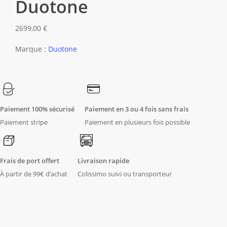
Duotone
plusieurs
variations.
2699,00
€
Les
options
Marque :
Duotone
peuvent
être
choisies
sur
Paiement 100% sécurisé
Paiement en 3 ou 4 fois sans frais
la
Paiement stripe
Paiement en plusieurs fois possible
page
du
produit
Frais de port offert
Livraison rapide
À partir de 99€ d’achat
Colissimo suivi ou transporteur