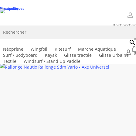
Skip
À propos
Nos boutiques
Nos écoles
Nos ateliers
Actualités
Contact
to
main
a
Rechercher
content
Close
Cart
Cart
×
Néoprène
Wingfoil
Kitesurf
Marche Aquatique
Accueil
Windsurf
Equipements Windsurf
Pied de mat -
a
0
Surf / Bodyboard
Kayak
Glisse tractée
Glisse Urbaine
Rallonge
Rallonge Nautix Rallonge Sdm Vario – Axe Universel
Textile
Windsurf / Stand Up Paddle