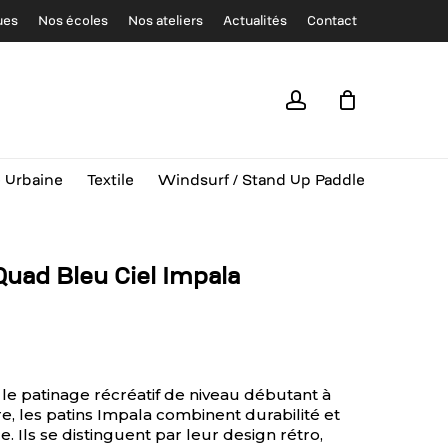
ues
Nos écoles
Nos ateliers
Actualités
Contact
Close
Cart
account
e Urbaine
Textile
Windsurf / Stand Up Paddle
Quad Bleu Ciel Impala
 le patinage récréatif de niveau débutant à
re, les patins Impala combinent durabilité et
 Ils se distinguent par leur design rétro,