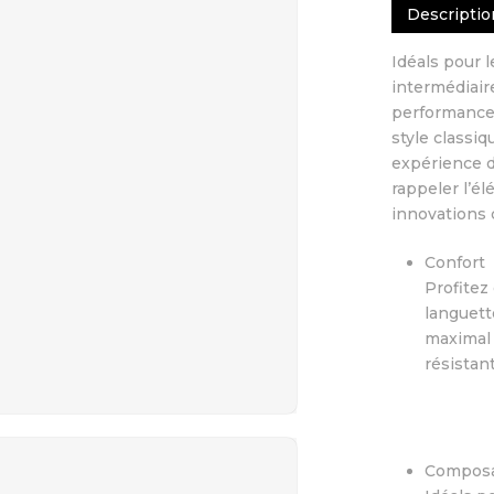
Descriptio
Idéals pour 
intermédiair
performance. 
style classi
expérience d
rappeler l’é
innovations
Confort
Profitez
languett
maximal d
résistan
Compos