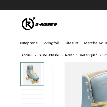
Skip
to
main
content
Néoprène
Wingfoil
Kitesurf
Marche Aqua
Accueil
Glisse Urbaine
Roller
Roller Quad
Ro