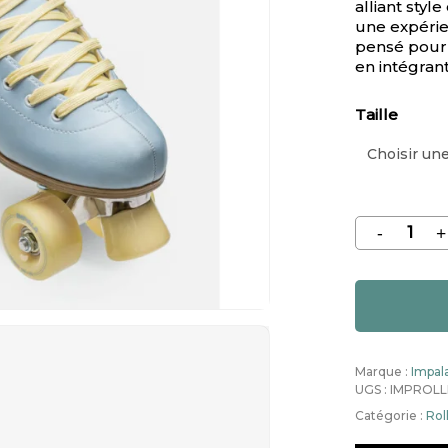
alliant styl
une expérie
pensé pour 
en intégran
Taille
Marque :
Impal
UGS :
IMPROLL
Catégorie :
Rol