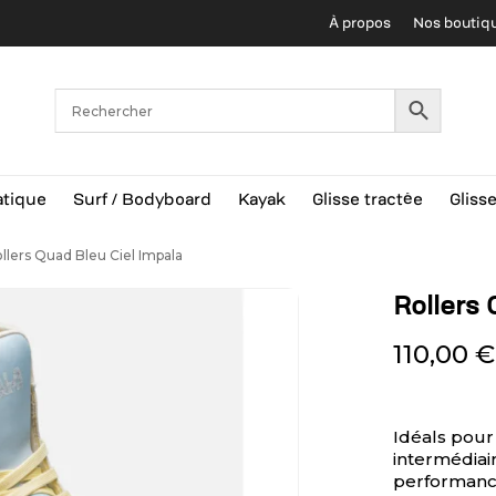
À propos
Nos boutiq
Cart
tique
Surf / Bodyboard
Kayak
Glisse tractée
Gliss
llers Quad Bleu Ciel Impala
Rollers 
110,00
€
Idéals pour
intermédiai
performance.