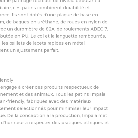
our le patinage récréatif de niveau débutant à
iaire, ces patins combinent durabilité et
nce. Ils sont dotés d’une plaque de base en
m, de bagues en uréthane, de roues en nylon de
ec un duromètre de 82A, de roulements ABEC 7,
 butée en PU. Le col et la languette rembourrés,
e les œillets de lacets rapides en métal,
sent un ajustement parfait.
iendly
’engage à créer des produits respectueux de
nnement et des animaux. Tous les patins Impala
an-friendly, fabriqués avec des matériaux
ement sélectionnés pour minimiser leur impact
ue. De la conception à la production, Impala met
 d’honneur à respecter des pratiques éthiques et
.