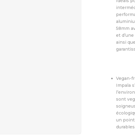
Idéals p
interméd
performa
aluminiu
58mm av
et d’une
ainsi qu
garantis
Vegan-fr
Impala s
l’enviro
sont veg
soigneus
écologiq
un point
durables