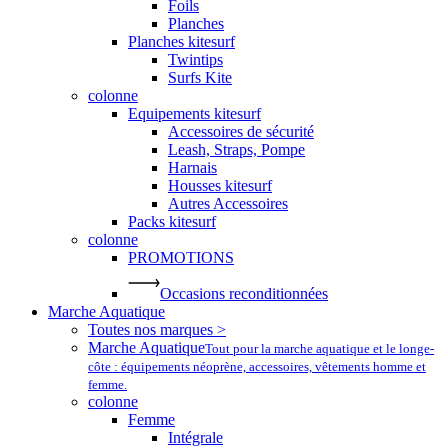
Foils
Planches
Planches kitesurf
Twintips
Surfs Kite
colonne
Equipements kitesurf
Accessoires de sécurité
Leash, Straps, Pompe
Harnais
Housses kitesurf
Autres Accessoires
Packs kitesurf
colonne
PROMOTIONS
Occasions reconditionnées
Marche Aquatique
Toutes nos marques >
Marche Aquatique
Tout pour la marche aquatique et le longe-
côte : équipements néoprène, accessoires, vêtements homme et
femme.
colonne
Femme
Intégrale