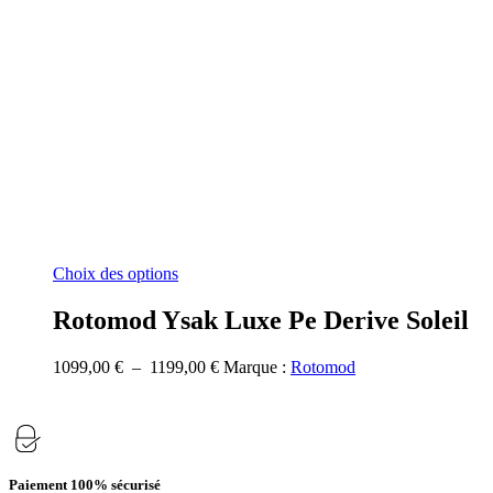
Ce
Choix des options
produit
a
Rotomod Ysak Luxe Pe Derive Soleil
plusieurs
variations.
Plage
1099,00
€
–
1199,00
€
Marque :
Rotomod
Les
de
options
prix :
peuvent
1099,00 €
être
à
choisies
1199,00 €
sur
Paiement 100% sécurisé
la