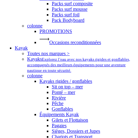
Packs surf composite
Packs surf mousse
Packs surf foil
Pack Bodyboard
colonne
PROMOTIONS
Occasions reconditionnées
Kayak
Toutes nos marques >
Kayaks
Explorez l’eau avec nos kayaks rigides et gonflables,
accompagnés des meilleurs équipements pour une aventure
nautique en toute sécurité.
colonne
Kayaks rigides / gonflables
Sit on top – mer
Ponté – mer
Rivière
Pêche
Gonflables
Équipements Kayak
Gilets et Flottaison
Pagaies
Sièges, Dossiers et Jupes
Chariots et Transport