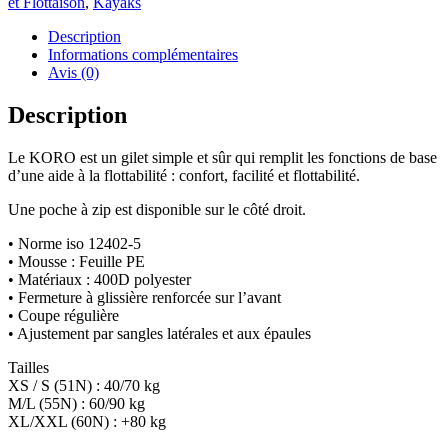
et Flottaison
,
Kayaks
Bleu/Gris
Description
Informations complémentaires
Avis (0)
Description
Le KORO est un gilet simple et sûr qui remplit les fonctions de base
d’une aide à la flottabilité : confort, facilité et flottabilité.
Une poche à zip est disponible sur le côté droit.
• Norme iso 12402-5
• Mousse : Feuille PE
• Matériaux : 400D polyester
• Fermeture à glissière renforcée sur l’avant
• Coupe régulière
• Ajustement par sangles latérales et aux épaules
Tailles
XS / S (51N) : 40/70 kg
M/L (55N) : 60/90 kg
XL/XXL (60N) : +80 kg