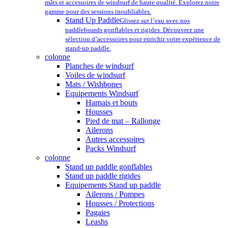
mâts et accessoires de windsurf de haute qualité. Explorez notre
gamme pour des sessions inoubliables.
Stand Up Paddle
Glissez sur l’eau avec nos
paddleboards gonflables et rigides. Découvrez une
sélection d’accessoires pour enrichir votre expérience de
stand-up paddle.
colonne
Planches de windsurf
Voiles de windsurf
Mats / Wishbones
Equipements Windsurf
Harnais et bouts
Housses
Pied de mat – Rallonge
Ailerons
Autres accessoires
Packs Windsurf
colonne
Stand up paddle gonflables
Stand up paddle rigides
Equipements Stand up paddle
Ailerons / Pompes
Housses / Protections
Pagaies
Leashs