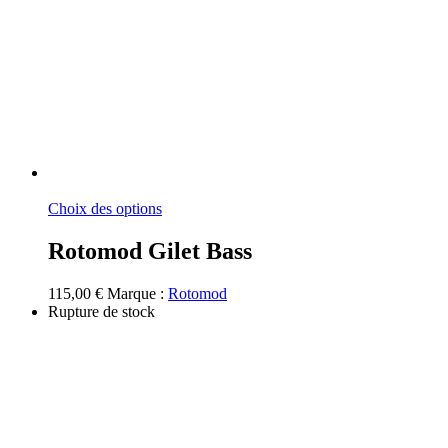
Ce
Choix des options
produit
a
Rotomod Gilet Bass
plusieurs
variations.
115,00
€
Marque :
Rotomod
Les
Rupture de stock
options
peuvent
être
choisies
sur
la
page
du