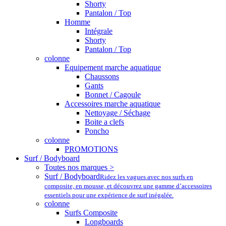
Shorty
Pantalon / Top
Homme
Intégrale
Shorty
Pantalon / Top
colonne
Equipement marche aquatique
Chaussons
Gants
Bonnet / Cagoule
Accessoires marche aquatique
Nettoyage / Séchage
Boite a clefs
Poncho
colonne
PROMOTIONS
Surf / Bodyboard
Toutes nos marques >
Surf / Bodyboard
Ridez les vagues avec nos surfs en
composite, en mousse, et découvrez une gamme d’accessoires
essentiels pour une expérience de surf inégalée.
colonne
Surfs Composite
Longboards