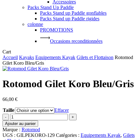
Accessoires
Packs Stand Up Paddle
Packs Stand up Paddle gonflables
Packs Stand up Paddle rigides
colonne
PROMOTIONS
Occasions reconditionnées
Close
Cart
Cart
Accueil
Kayaks
Equipements Kayak
Gilets et Flottaison
Rotomod
Gilet Koro Bleu/Gris
Rotomod Gilet Koro Bleu/Gris
66,00
€
Taille
Effacer
quantité
de
Ajouter au panier
Rotomod
Marque :
Rotomod
Gilet
UGS :
GILPEKORO-129
Catégories :
Equipements Kayak
,
Gilets
Koro