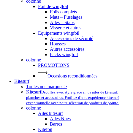
colonne
Foil de wingfoil
Foils complets
Mats – Fuselages
Ailes – Stabs
Visserie et autres
Equipements wingfoil
Accessoires de sécurité
Housses
Autres accessoires
Packs wingfoil
colonne
PROMOTIONS
Occasions reconditionnées
Kitesurf
Toutes nos marques >
Kitesurf
Décollez avec style grâce à nos ailes de kitesurf,
planches et accessoires. Profitez d’une expérience kitesurf
exceptionnelle avec notre sélection de produits de pointe.
colonne
Ailes kitesurf
Ailes Nues
Barres
Kitefoil