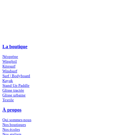
La boutique
Néoprène
Wingfoil
Kitesurf
Windsurf
Surf | Bodyboard
Kayak
Stand Up Paddle
Glisse tractée
Glisse urbaine
Textile
À propos
Qui sommes-nous
Nos boutiques
Nos écoles
Nos ateliers