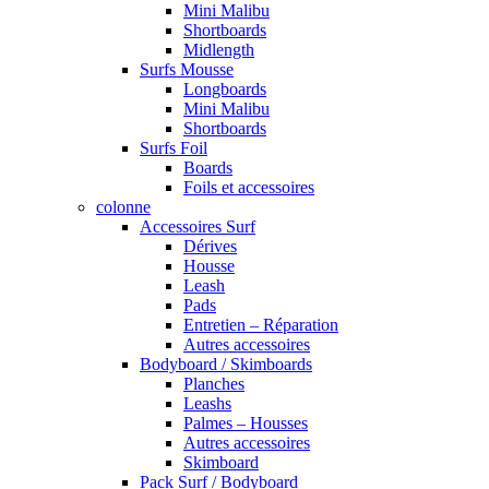
Mini Malibu
Shortboards
Midlength
Surfs Mousse
Longboards
Mini Malibu
Shortboards
Surfs Foil
Boards
Foils et accessoires
colonne
Accessoires Surf
Dérives
Housse
Leash
Pads
Entretien – Réparation
Autres accessoires
Bodyboard / Skimboards
Planches
Leashs
Palmes – Housses
Autres accessoires
Skimboard
Pack Surf / Bodyboard