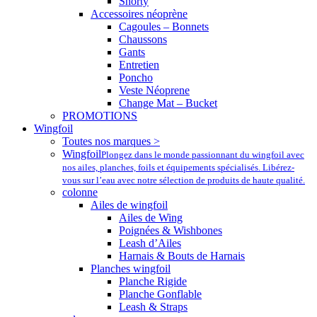
Shorty
Accessoires néoprène
Cagoules – Bonnets
Chaussons
Gants
Entretien
Poncho
Veste Néoprene
Change Mat – Bucket
PROMOTIONS
Wingfoil
Toutes nos marques >
Wingfoil
Plongez dans le monde passionnant du wingfoil avec
nos ailes, planches, foils et équipements spécialisés. Libérez-
vous sur l’eau avec notre sélection de produits de haute qualité.
colonne
Ailes de wingfoil
Ailes de Wing
Poignées & Wishbones
Leash d’Ailes
Harnais & Bouts de Harnais
Planches wingfoil
Planche Rigide
Planche Gonflable
Leash & Straps