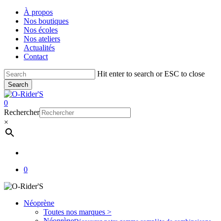
Skip
À propos
to
Nos boutiques
main
Nos écoles
content
Nos ateliers
Actualités
Contact
Hit enter to search or ESC to close
Search
Close
Search
account
0
Menu
Rechercher
×
account
0
Néoprène
Toutes nos marques >
Néoprène