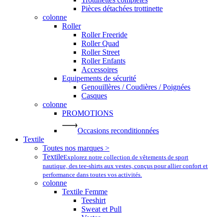
Pièces détachées trottinette
colonne
Roller
Roller Freeride
Roller Quad
Roller Street
Roller Enfants
Accessoires
Equipements de sécurité
Genouillères / Coudières / Poignées
Casques
colonne
PROMOTIONS
Occasions reconditionnées
Textile
Toutes nos marques >
Textile
Explorez notre collection de vêtements de sport
nautique, des tee-shirts aux vestes, conçus pour allier confort et
performance dans toutes vos activités.
colonne
Textile Femme
Teeshirt
Sweat et Pull