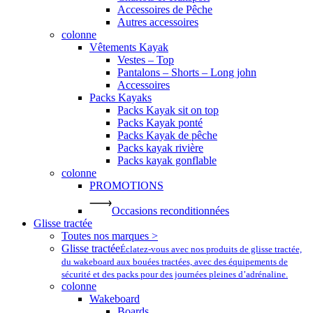
Accessoires de Pêche
Autres accessoires
colonne
Vêtements Kayak
Vestes – Top
Pantalons – Shorts – Long john
Accessoires
Packs Kayaks
Packs Kayak sit on top
Packs Kayak ponté
Packs Kayak de pêche
Packs kayak rivière
Packs kayak gonflable
colonne
PROMOTIONS
Occasions reconditionnées
Glisse tractée
Toutes nos marques >
Glisse tractée
Éclatez-vous avec nos produits de glisse tractée,
du wakeboard aux bouées tractées, avec des équipements de
sécurité et des packs pour des journées pleines d’adrénaline.
colonne
Wakeboard
Boards