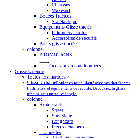
Chausses
Wakesurf
Bouées Tractées
Ski Nautique
Equipements Glisse tractée
Palonniers, cordes
Accessoires de sécurité
Packs glisse tractée
colonne
PROMOTIONS
Occasions reconditionnées
Glisse Urbaine
Toutes nos marques >
Glisse Urbaine
Roulez en toute liberté avec nos skateboards,
trottinettes, et équipements de sécurité. Découvrez la glisse
urbaine sous un nouvel angle.
colonne
Skateboards
Street
Surf Skate
Longboard
Pièces détachées
Trottinettes
Trottinettes complètes