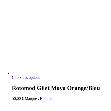
Ce
Choix des options
produit
a
Rotomod Gilet Maya Orange/Bleu
plusieurs
variations.
50,00
€
Marque :
Rotomod
Les
options
peuvent