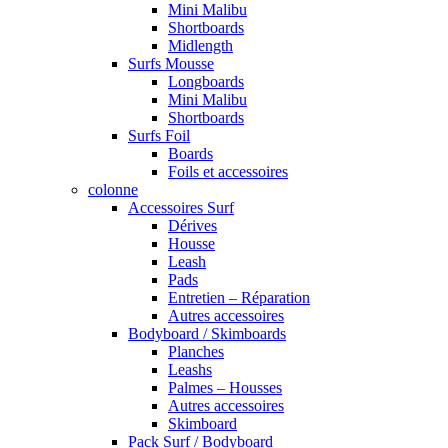
Mini Malibu
Shortboards
Midlength
Surfs Mousse
Longboards
Mini Malibu
Shortboards
Surfs Foil
Boards
Foils et accessoires
colonne
Accessoires Surf
Dérives
Housse
Leash
Pads
Entretien – Réparation
Autres accessoires
Bodyboard / Skimboards
Planches
Leashs
Palmes – Housses
Autres accessoires
Skimboard
Pack Surf / Bodyboard