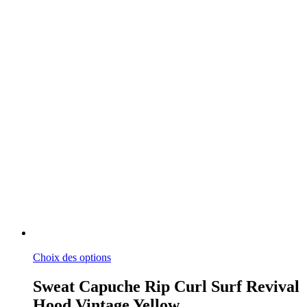
Ce
Choix des options
produit
a
Sweat Capuche Rip Curl Surf Revival
plusieurs
Hood Vintage Yellow
variations.