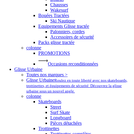
Chausses
Wakesurf
Bouées Tractées
Ski Nautique
Equipements Glisse tractée
Palonniers, cordes
Accessoires de sécurité
Packs glisse tractée
colonne
PROMOTIONS
Occasions reconditionnées
Glisse Urbaine
Toutes nos marques >
Glisse Urbaine
Roulez en toute liberté avec nos skateboards,
trottinettes, et équipements de sécurité. Découvrez la glisse
urbaine sous un nouvel angle.
colonne
Skateboards
Street
Surf Skate
Longboard
Pièces détachées
Trottinettes
Trottinettes complètes