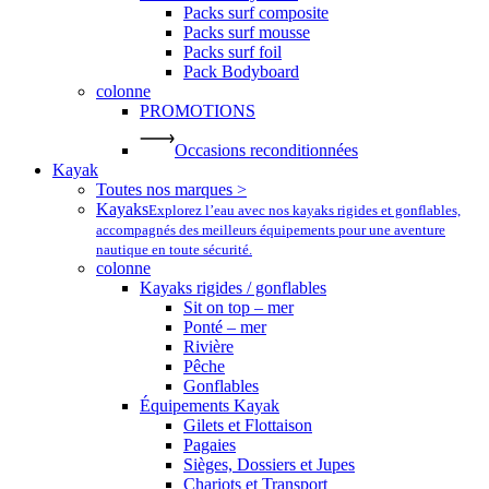
Packs surf composite
Packs surf mousse
Packs surf foil
Pack Bodyboard
colonne
PROMOTIONS
Occasions reconditionnées
Kayak
Toutes nos marques >
Kayaks
Explorez l’eau avec nos kayaks rigides et gonflables,
accompagnés des meilleurs équipements pour une aventure
nautique en toute sécurité.
colonne
Kayaks rigides / gonflables
Sit on top – mer
Ponté – mer
Rivière
Pêche
Gonflables
Équipements Kayak
Gilets et Flottaison
Pagaies
Sièges, Dossiers et Jupes
Chariots et Transport