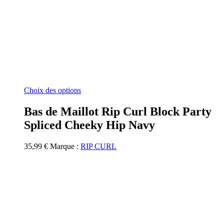
Ce
Choix des options
produit
a
Bas de Maillot Rip Curl Block Party
plusieurs
Spliced Cheeky Hip Navy
variations.
Les
options
35,99
€
Marque :
RIP CURL
peuvent
être
choisies
sur
la
page
du
produit