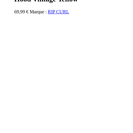
Les
options
69,99
€
Marque :
RIP CURL
peuvent
être
choisies
sur
la
page
du
produit