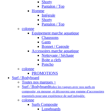
Shorty
Pantalon / Top
Homme
Intégrale
Shorty
Pantalon / Top
colonne
Equipement marche aquatique
Chaussons
Gants
Bonnet / Cagoule
Accessoires marche aquatique
Nettoyage / Séchage
Boite a clefs
Poncho
colonne
PROMOTIONS
Surf / Bodyboard
Toutes nos marques >
Surf / Bodyboard
Ridez les vagues avec nos surfs en
composite, en mousse, et découvrez une gamme d’accessoires
essentiels pour une expérience de surf inégalée.
colonne
Surfs Composite
Longboards