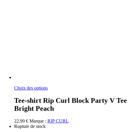
Ce
Choix des options
produit
a
Tee-shirt Rip Curl Block Party V Tee
plusieurs
Bright Peach
variations.
Les
options
22,99
€
Marque :
RIP CURL
peuvent
Rupture de stock
être