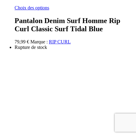
Ce
Choix des options
produit
a
Pantalon Denim Surf Homme Rip
plusieurs
Curl Classic Surf Tidal Blue
variations.
Les
options
79,99
€
Marque :
RIP CURL
peuvent
Rupture de stock
être
choisies
sur
la
page
du
produit