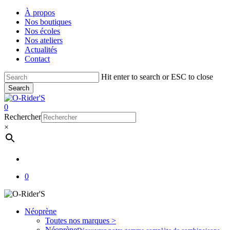
Skip
À propos
to
Nos boutiques
main
Nos écoles
content
Nos ateliers
Actualités
Contact
Hit enter to search or ESC to close
Search
Close
Search
account
0
Menu
Rechercher
×
account
0
Néoprène
Toutes nos marques >
Néoprène