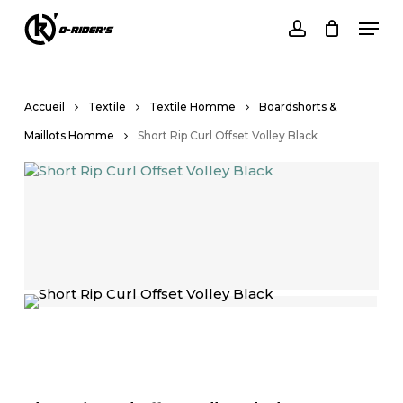
Skip
Men
to
Cart
account
Close
main
Cart
content
Accueil
Textile
Textile Homme
Boardshorts &
Maillots Homme
Short Rip Curl Offset Volley Black