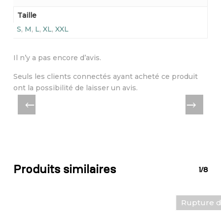
Taille
S
,
M
,
L
,
XL
,
XXL
Il n’y a pas encore d’avis.
Seuls les clients connectés ayant acheté ce produit
ont la possibilité de laisser un avis.
Produits similaires
1/8
Rupture d