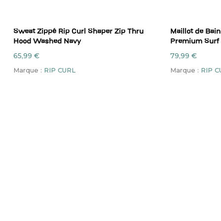
Ce
Ce
CHOIX DES OPTIONS
CH
Sweat Zippé Rip Curl Shaper Zip Thru
Maillot de Bai
produit
produit
Hood Washed Navy
Premium Surf 
a
a
plusieurs
plusieurs
65,99
€
79,99
€
variations.
variations.
Marque :
RIP CURL
Marque :
RIP C
Les
Les
options
options
peuvent
peuvent
être
être
choisies
choisies
sur
sur
la
la
page
page
du
du
produit
produit