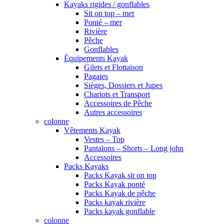
Kayaks rigides / gonflables
Sit on top – mer
Ponté – mer
Rivière
Pêche
Gonflables
Équipements Kayak
Gilets et Flottaison
Pagaies
Sièges, Dossiers et Jupes
Chariots et Transport
Accessoires de Pêche
Autres accessoires
colonne
Vêtements Kayak
Vestes – Top
Pantalons – Shorts – Long john
Accessoires
Packs Kayaks
Packs Kayak sit on top
Packs Kayak ponté
Packs Kayak de pêche
Packs kayak rivière
Packs kayak gonflable
colonne