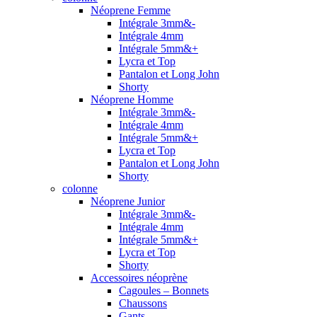
Néoprene Femme
Intégrale 3mm&-
Intégrale 4mm
Intégrale 5mm&+
Lycra et Top
Pantalon et Long John
Shorty
Néoprene Homme
Intégrale 3mm&-
Intégrale 4mm
Intégrale 5mm&+
Lycra et Top
Pantalon et Long John
Shorty
colonne
Néoprene Junior
Intégrale 3mm&-
Intégrale 4mm
Intégrale 5mm&+
Lycra et Top
Shorty
Accessoires néoprène
Cagoules – Bonnets
Chaussons
Gants