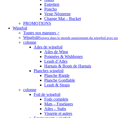
Entretien
Poncho
Veste Néoprene
Change Mat – Bucket
PROMOTIONS
Wingfoil
Toutes nos marques >
Wingfoil
Plongez dans le monde passionnant du wingfoil avec nos a
colonne
Ailes de wingfoil
Ailes de Wing
Poignées & Wishbones
Leash d’Ailes
Harnais & Bouts de Harnais
Planches wingfoil
Planche Rigide
Planche Gonflable
Leash & Straps
colonne
Foil de wingfoil
Foils complets
Mats – Fuselages
Ailes – Stabs
Visserie et autres