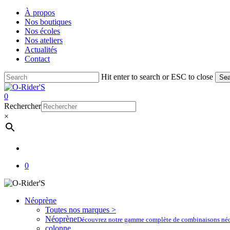
Skip
À propos
to
Nos boutiques
main
Nos écoles
content
Nos ateliers
Actualités
Contact
Hit enter to search or ESC to close
Sea
Close
Search
account
0
Menu
Rechercher
×
account
0
Néoprène
Toutes nos marques >
Néoprène
Découvrez notre gamme complète de combinaisons néoprè
colonne