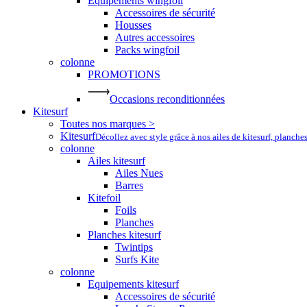
Equipements wingfoil
Accessoires de sécurité
Housses
Autres accessoires
Packs wingfoil
colonne
PROMOTIONS
Occasions reconditionnées
Kitesurf
Toutes nos marques >
Kitesurf
Décollez avec style grâce à nos ailes de kitesurf, planche
colonne
Ailes kitesurf
Ailes Nues
Barres
Kitefoil
Foils
Planches
Planches kitesurf
Twintips
Surfs Kite
colonne
Equipements kitesurf
Accessoires de sécurité