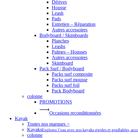
Dérives
Housse
Leash
Pads
Entretien – Réparation
Autres accessoires
Bodyboard / Skimboards
Planches
Leashs
Palmes – Housses
Autres accessoires
Skimboard
Pack Surf / Bodyboard
Packs surf composite
Packs surf mousse
Packs surf foil
Pack Bodyboard
colonne
PROMOTIONS
Occasions reconditionnées
Kayak
Toutes nos marques >
Kayaks
Explorez l’eau avec nos kayaks rigides et gonflables, ac
colonne