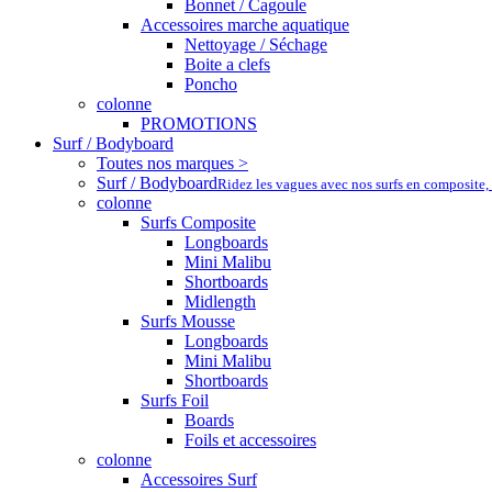
Bonnet / Cagoule
Accessoires marche aquatique
Nettoyage / Séchage
Boite a clefs
Poncho
colonne
PROMOTIONS
Surf / Bodyboard
Toutes nos marques >
Surf / Bodyboard
Ridez les vagues avec nos surfs en composite,
colonne
Surfs Composite
Longboards
Mini Malibu
Shortboards
Midlength
Surfs Mousse
Longboards
Mini Malibu
Shortboards
Surfs Foil
Boards
Foils et accessoires
colonne
Accessoires Surf