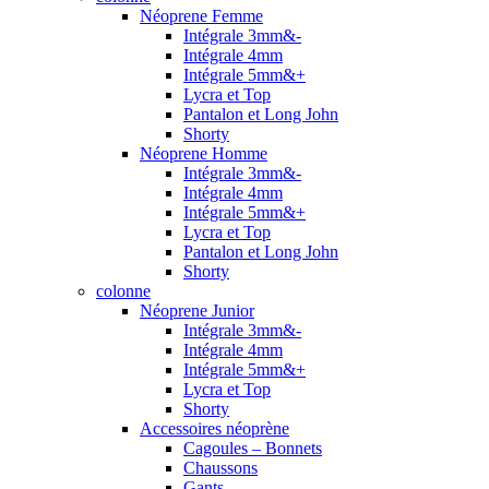
Néoprene Femme
Intégrale 3mm&-
Intégrale 4mm
Intégrale 5mm&+
Lycra et Top
Pantalon et Long John
Shorty
Néoprene Homme
Intégrale 3mm&-
Intégrale 4mm
Intégrale 5mm&+
Lycra et Top
Pantalon et Long John
Shorty
colonne
Néoprene Junior
Intégrale 3mm&-
Intégrale 4mm
Intégrale 5mm&+
Lycra et Top
Shorty
Accessoires néoprène
Cagoules – Bonnets
Chaussons
Gants