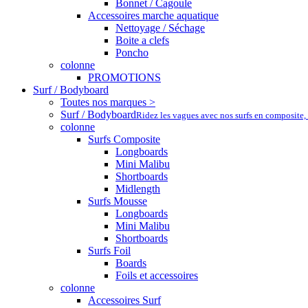
Bonnet / Cagoule
Accessoires marche aquatique
Nettoyage / Séchage
Boite a clefs
Poncho
colonne
PROMOTIONS
Surf / Bodyboard
Toutes nos marques >
Surf / Bodyboard
Ridez les vagues avec nos surfs en composite,
colonne
Surfs Composite
Longboards
Mini Malibu
Shortboards
Midlength
Surfs Mousse
Longboards
Mini Malibu
Shortboards
Surfs Foil
Boards
Foils et accessoires
colonne
Accessoires Surf