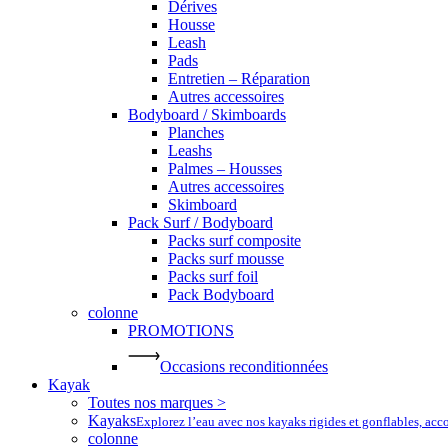
Dérives
Housse
Leash
Pads
Entretien – Réparation
Autres accessoires
Bodyboard / Skimboards
Planches
Leashs
Palmes – Housses
Autres accessoires
Skimboard
Pack Surf / Bodyboard
Packs surf composite
Packs surf mousse
Packs surf foil
Pack Bodyboard
colonne
PROMOTIONS
Occasions reconditionnées
Kayak
Toutes nos marques >
Kayaks
Explorez l’eau avec nos kayaks rigides et gonflables, ac
colonne