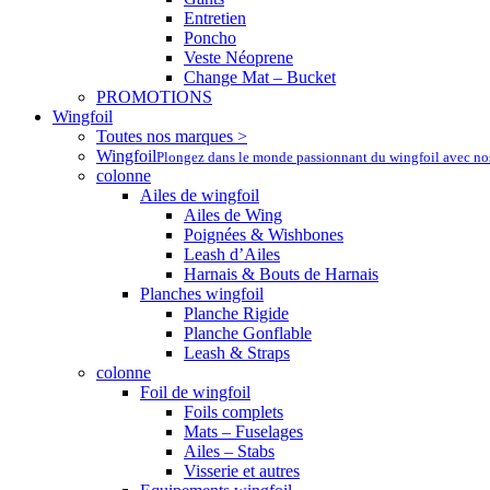
Entretien
Poncho
Veste Néoprene
Change Mat – Bucket
PROMOTIONS
Wingfoil
Toutes nos marques >
Wingfoil
Plongez dans le monde passionnant du wingfoil avec nos a
colonne
Ailes de wingfoil
Ailes de Wing
Poignées & Wishbones
Leash d’Ailes
Harnais & Bouts de Harnais
Planches wingfoil
Planche Rigide
Planche Gonflable
Leash & Straps
colonne
Foil de wingfoil
Foils complets
Mats – Fuselages
Ailes – Stabs
Visserie et autres