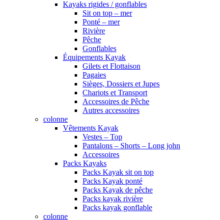
Kayaks rigides / gonflables
Sit on top – mer
Ponté – mer
Rivière
Pêche
Gonflables
Équipements Kayak
Gilets et Flottaison
Pagaies
Sièges, Dossiers et Jupes
Chariots et Transport
Accessoires de Pêche
Autres accessoires
colonne
Vêtements Kayak
Vestes – Top
Pantalons – Shorts – Long john
Accessoires
Packs Kayaks
Packs Kayak sit on top
Packs Kayak ponté
Packs Kayak de pêche
Packs kayak rivière
Packs kayak gonflable
colonne