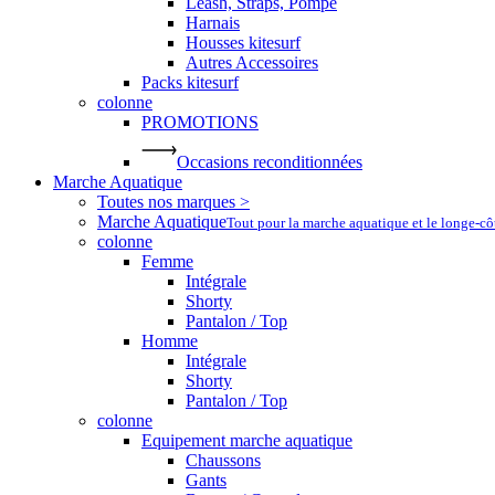
Leash, Straps, Pompe
Harnais
Housses kitesurf
Autres Accessoires
Packs kitesurf
colonne
PROMOTIONS
Occasions reconditionnées
Marche Aquatique
Toutes nos marques >
Marche Aquatique
Tout pour la marche aquatique et le longe-c
colonne
Femme
Intégrale
Shorty
Pantalon / Top
Homme
Intégrale
Shorty
Pantalon / Top
colonne
Equipement marche aquatique
Chaussons
Gants