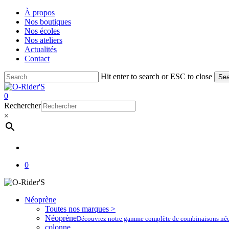
Skip
À propos
to
Nos boutiques
main
Nos écoles
content
Nos ateliers
Actualités
Contact
Hit enter to search or ESC to close
Sea
Close
Search
account
0
Menu
Rechercher
×
account
0
Néoprène
Toutes nos marques >
Néoprène
Découvrez notre gamme complète de combinaisons néoprè
colonne