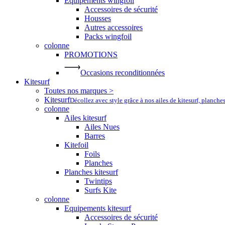
Equipements wingfoil
Accessoires de sécurité
Housses
Autres accessoires
Packs wingfoil
colonne
PROMOTIONS
Occasions reconditionnées
Kitesurf
Toutes nos marques >
Kitesurf
Décollez avec style grâce à nos ailes de kitesurf, planche
colonne
Ailes kitesurf
Ailes Nues
Barres
Kitefoil
Foils
Planches
Planches kitesurf
Twintips
Surfs Kite
colonne
Equipements kitesurf
Accessoires de sécurité