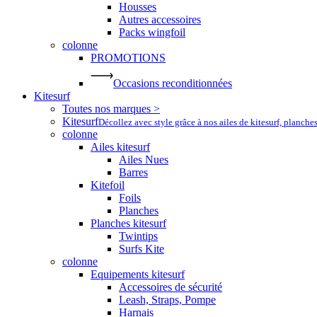
Housses
Autres accessoires
Packs wingfoil
colonne
PROMOTIONS
Occasions reconditionnées
Kitesurf
Toutes nos marques >
Kitesurf
Décollez avec style grâce à nos ailes de kitesurf, planche
colonne
Ailes kitesurf
Ailes Nues
Barres
Kitefoil
Foils
Planches
Planches kitesurf
Twintips
Surfs Kite
colonne
Equipements kitesurf
Accessoires de sécurité
Leash, Straps, Pompe
Harnais