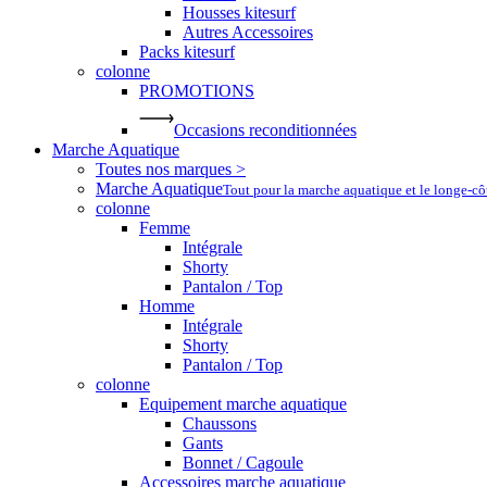
Housses kitesurf
Autres Accessoires
Packs kitesurf
colonne
PROMOTIONS
Occasions reconditionnées
Marche Aquatique
Toutes nos marques >
Marche Aquatique
Tout pour la marche aquatique et le longe-c
colonne
Femme
Intégrale
Shorty
Pantalon / Top
Homme
Intégrale
Shorty
Pantalon / Top
colonne
Equipement marche aquatique
Chaussons
Gants
Bonnet / Cagoule
Accessoires marche aquatique