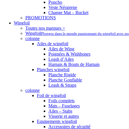
Poncho
Veste Néoprene
Change Mat – Bucket
PROMOTIONS
Wingfoil
Toutes nos marques >
Wingfoil
Plongez dans le monde passionnant du wingfoil avec nos a
colonne
Ailes de wingfoil
Ailes de Wing
Poignées & Wishbones
Leash d’Ailes
Harnais & Bouts de Harnais
Planches wingfoil
Planche Rigide
Planche Gonflable
Leash & Straps
colonne
Foil de wingfoil
Foils complets
Mats – Fuselages
Ailes – Stabs
Visserie et autres
Equipements wingfoil
Accessoires de sécurité