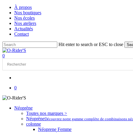
Skip
À propos
to
Nos boutiques
main
Nos écoles
content
Nos ateliers
Actualités
Contact
Hit enter to search or ESC to close
Sea
Close
Search
account
0
Menu
account
0
Néoprène
Toutes nos marques >
Néoprène
Découvrez notre gamme complète de combinaisons néoprè
colonne
Néoprene Femme