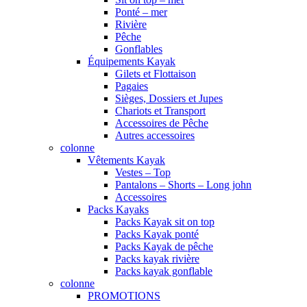
Ponté – mer
Rivière
Pêche
Gonflables
Équipements Kayak
Gilets et Flottaison
Pagaies
Sièges, Dossiers et Jupes
Chariots et Transport
Accessoires de Pêche
Autres accessoires
colonne
Vêtements Kayak
Vestes – Top
Pantalons – Shorts – Long john
Accessoires
Packs Kayaks
Packs Kayak sit on top
Packs Kayak ponté
Packs Kayak de pêche
Packs kayak rivière
Packs kayak gonflable
colonne
PROMOTIONS