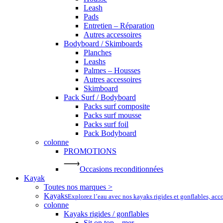
Leash
Pads
Entretien – Réparation
Autres accessoires
Bodyboard / Skimboards
Planches
Leashs
Palmes – Housses
Autres accessoires
Skimboard
Pack Surf / Bodyboard
Packs surf composite
Packs surf mousse
Packs surf foil
Pack Bodyboard
colonne
PROMOTIONS
Occasions reconditionnées
Kayak
Toutes nos marques >
Kayaks
Explorez l’eau avec nos kayaks rigides et gonflables, ac
colonne
Kayaks rigides / gonflables
Sit on top – mer