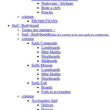
Nettoyage / Séchage
Boite a clefs
Poncho
colonne
PROMOTIONS
Surf / Bodyboard
Toutes nos marques >
Surf / Bodyboard
Ridez les vagues avec nos surfs en composite,
colonne
Surfs Composite
Longboards
Mini Malibu
Shortboards
Midlength
Surfs Mousse
Longboards
Mini Malibu
Shortboards
Surfs Foil
Boards
Foils et accessoires
colonne
Accessoires Surf
Dérives
Housse