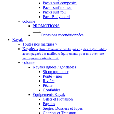
Packs surf composite
Packs surf mousse
Packs surf foil
Pack Bodyboard
colonne
PROMOTIONS
Occasions reconditionnées
Kayak
Toutes nos marques >
Kayaks
Explorez l’eau avec nos kayaks rigides et gonflables,
accompagnés des meilleurs équipements pour une aventure
nautique en toute sécurité.
colonne
Kayaks rigides / gonflables
Sit on top – mer
Ponté – mer
Rivière
Pêche
Gonflables
Équipements Kayak
Gilets et Flottaison
Pagaies
Sièges, Dossiers et Jupes
Chariots et Transport