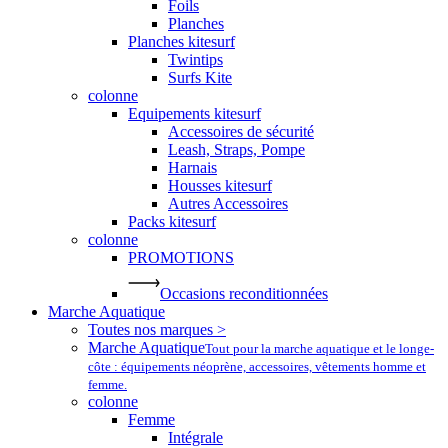
Foils
Planches
Planches kitesurf
Twintips
Surfs Kite
colonne
Equipements kitesurf
Accessoires de sécurité
Leash, Straps, Pompe
Harnais
Housses kitesurf
Autres Accessoires
Packs kitesurf
colonne
PROMOTIONS
Occasions reconditionnées
Marche Aquatique
Toutes nos marques >
Marche Aquatique
Tout pour la marche aquatique et le longe-
côte : équipements néoprène, accessoires, vêtements homme et
femme.
colonne
Femme
Intégrale