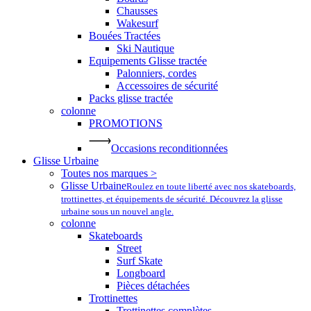
Chausses
Wakesurf
Bouées Tractées
Ski Nautique
Equipements Glisse tractée
Palonniers, cordes
Accessoires de sécurité
Packs glisse tractée
colonne
PROMOTIONS
Occasions reconditionnées
Glisse Urbaine
Toutes nos marques >
Glisse Urbaine
Roulez en toute liberté avec nos skateboards,
trottinettes, et équipements de sécurité. Découvrez la glisse
urbaine sous un nouvel angle.
colonne
Skateboards
Street
Surf Skate
Longboard
Pièces détachées
Trottinettes
Trottinettes complètes