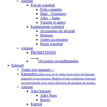
colonne
Foil de wingfoil
Foils complets
Mats – Fuselages
Ailes – Stabs
Visserie et autres
Equipements wingfoil
Accessoires de sécurité
Housses
Autres accessoires
Packs wingfoil
colonne
PROMOTIONS
Occasions reconditionnées
Kitesurf
Toutes nos marques >
Kitesurf
Décollez avec style grâce à nos ailes de kitesurf,
planches et accessoires. Profitez d’une expérience kitesurf
exceptionnelle avec notre sélection de produits de pointe.
colonne
Ailes kitesurf
Ailes Nues
Barres
Kitefoil