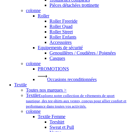
Pièces détachées trottinette
colonne
Roller
Roller Freeride
Roller Quad
Roller Street
Roller Enfants
Accessoires
Equipements de sécurité
Genouillères / Coudières / Poignées
Casques
colonne
PROMOTIONS
Occasions reconditionnées
Textile
Toutes nos marques >
Textile
Explorez notre collection de vêtements de sport
nautique, des tee-shirts aux vestes, conçus pour allier confort et
performance dans toutes vos activités.
colonne
Textile Femme
Teeshirt
Sweat et Pull