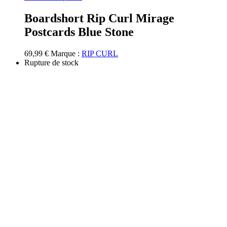
produit
a
Boardshort Rip Curl Mirage
plusieurs
Postcards Blue Stone
variations.
Les
options
69,99
€
Marque :
RIP CURL
peuvent
Rupture de stock
être
choisies
sur
la
page
du
produit