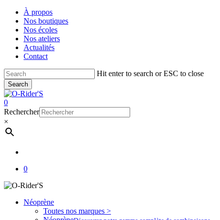
Skip
À propos
to
Nos boutiques
main
Nos écoles
content
Nos ateliers
Actualités
Contact
Hit enter to search or ESC to close
Search
Close
Search
account
0
Menu
Rechercher
×
account
0
Néoprène
Toutes nos marques >
Néoprène