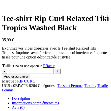
Tee-shirt Rip Curl Relaxed Tiki
Tropics Washed Black
35,99
€
Exprimez vos vibes tropicales avec le Tee-shirt Relaxed Tiki
Tropics. Imprimés avant/arrière, impression col intérieur et étiquette
tissée pour une option décontractée et stylée.
Taille
Effacer
quantité
de
Ajouter au panier
Tee-
Marque :
RIP CURL
shirt
UGS :
0BIWTE-8264
Catégories :
Teeshirt Femme
,
Textile
,
Textile
Rip
Femme
Curl
Relaxed
Description
Tiki
Informations complémentaires
Tropics
Avis (0)
Washed