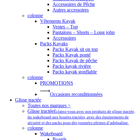
Accessoires de Pêche
Autres accessoires
colonne
Vêtements Kayak
Vestes – Top
Pantalons – Shorts – Long john
Accessoires
Packs Kayaks
Packs Kayak sit on top
Packs Kayak ponté
Packs Kayak de pêche
Packs kayak rivière
Packs kayak gonflable
colonne
PROMOTIONS
Occasions reconditionnées
Glisse tractée
Toutes nos marques >
Glisse tractée
Éclatez-vous avec nos produits de glisse tractée,
du wakeboard aux bouées tractées, avec des équipements de
sécurité et des packs pour des journées pleines d’adrénaline.
colonne
Wakeboard
Boards