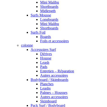
Mini Malibu
Shortboards
Midlength
Surfs Mousse
Longboards
Mini Malibu
Shortboards
Surfs Foil
Boards
Foils et accessoires
colonne
Accessoires Surf
Dérives
Housse
Leash
Pads
Entretien – Réparation
Autres accessoires
Bodyboard / Skimboards
Planches
Leashs
Palmes – Housses
Autres accessoires
Skimboard
Pack Surf / Bodyboard