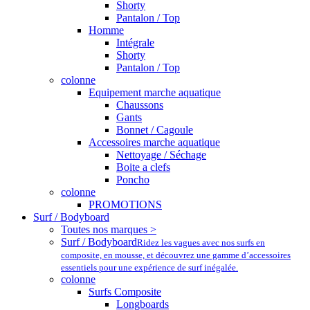
Shorty
Pantalon / Top
Homme
Intégrale
Shorty
Pantalon / Top
colonne
Equipement marche aquatique
Chaussons
Gants
Bonnet / Cagoule
Accessoires marche aquatique
Nettoyage / Séchage
Boite a clefs
Poncho
colonne
PROMOTIONS
Surf / Bodyboard
Toutes nos marques >
Surf / Bodyboard
Ridez les vagues avec nos surfs en
composite, en mousse, et découvrez une gamme d’accessoires
essentiels pour une expérience de surf inégalée.
colonne
Surfs Composite
Longboards