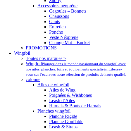
Shorty
Accessoires néoprène
Cagoules – Bonnets
Chaussons
Gants
Entretien
Poncho
Veste Néoprene
Change Mat – Bucket
PROMOTIONS
Wingfoil
Toutes nos marques >
Wingfoil
Plongez dans le monde passionnant du wingfoil avec
nos ailes, planches, foils et équipements spécialisés. Libérez-
vous sur l’eau avec notre sélection de produits de haute qualité.
colonne
Ailes de wingfoil
Ailes de Wing
Poignées & Wishbones
Leash d’Ailes
Harnais & Bouts de Harnais
Planches wingfoil
Planche Rigide
Planche Gonflable
Leash & Straps