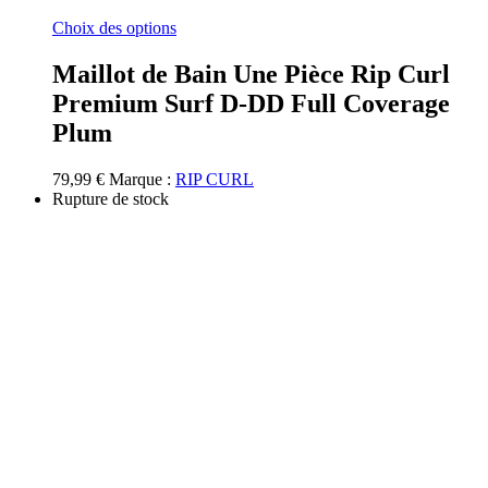
Ce
Choix des options
produit
a
Maillot de Bain Une Pièce Rip Curl
plusieurs
Premium Surf D-DD Full Coverage
variations.
Les
Plum
options
peuvent
79,99
€
Marque :
RIP CURL
être
Rupture de stock
choisies
sur
la
page
du
produit