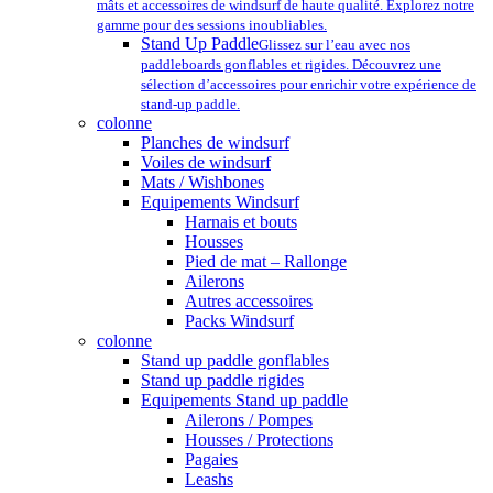
mâts et accessoires de windsurf de haute qualité. Explorez notre
gamme pour des sessions inoubliables.
Stand Up Paddle
Glissez sur l’eau avec nos
paddleboards gonflables et rigides. Découvrez une
sélection d’accessoires pour enrichir votre expérience de
stand-up paddle.
colonne
Planches de windsurf
Voiles de windsurf
Mats / Wishbones
Equipements Windsurf
Harnais et bouts
Housses
Pied de mat – Rallonge
Ailerons
Autres accessoires
Packs Windsurf
colonne
Stand up paddle gonflables
Stand up paddle rigides
Equipements Stand up paddle
Ailerons / Pompes
Housses / Protections
Pagaies
Leashs