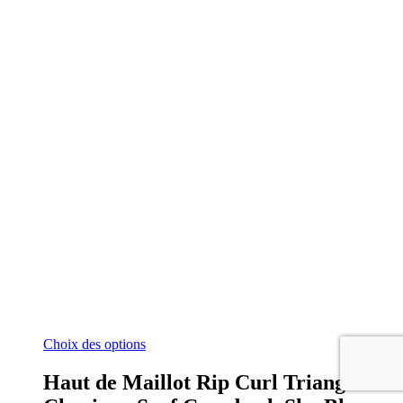
Ce
Choix des options
produit
a
Haut de Maillot Rip Curl Triangle
plusieurs