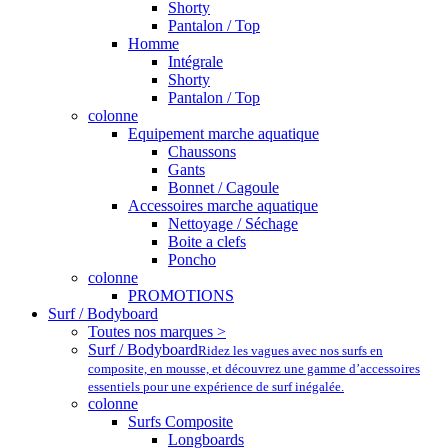
Shorty
Pantalon / Top
Homme
Intégrale
Shorty
Pantalon / Top
colonne
Equipement marche aquatique
Chaussons
Gants
Bonnet / Cagoule
Accessoires marche aquatique
Nettoyage / Séchage
Boite a clefs
Poncho
colonne
PROMOTIONS
Surf / Bodyboard
Toutes nos marques >
Surf / Bodyboard
Ridez les vagues avec nos surfs en
composite, en mousse, et découvrez une gamme d’accessoires
essentiels pour une expérience de surf inégalée.
colonne
Surfs Composite
Longboards