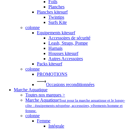
Foils
Planches
Planches kitesurf
Twintips
Surfs Kite
colonne
Equipements kitesurf
Accessoires de sécurité
Leash, Straps, Pompe
Harnais
Housses kitesurf
Autres Accessoires
Packs kitesurf
colonne
PROMOTIONS
Occasions reconditionnées
Marche Aquatique
Toutes nos marques >
Marche Aquatique
Tout pour la marche aquatique et le longe-
côte : équipements néoprène, accessoires, vêtements homme et
femme.
colonne
Femme
Intégrale