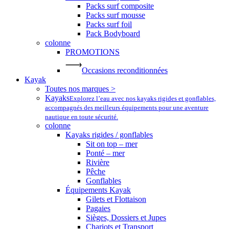
Packs surf composite
Packs surf mousse
Packs surf foil
Pack Bodyboard
colonne
PROMOTIONS
Occasions reconditionnées
Kayak
Toutes nos marques >
Kayaks
Explorez l’eau avec nos kayaks rigides et gonflables,
accompagnés des meilleurs équipements pour une aventure
nautique en toute sécurité.
colonne
Kayaks rigides / gonflables
Sit on top – mer
Ponté – mer
Rivière
Pêche
Gonflables
Équipements Kayak
Gilets et Flottaison
Pagaies
Sièges, Dossiers et Jupes
Chariots et Transport