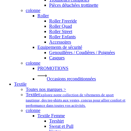
Pièces détachées trottinette
colonne
Roller
Roller Freeride
Roller Quad
Roller Street
Roller Enfants
Accessoires
Equipements de sécurité
Genouillères / Coudières / Poignées
Casques
colonne
PROMOTIONS
Occasions reconditionnées
Textile
Toutes nos marques >
Textile
Explorez notre collection de vêtements de sport
nautique, des tee-shirts aux vestes, conçus pour allier confort et
performance dans toutes vos activités.
colonne
Textile Femme
Teeshirt
Sweat et Pull