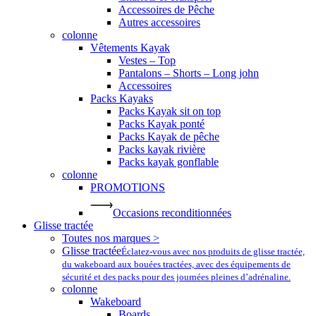
Accessoires de Pêche
Autres accessoires
colonne
Vêtements Kayak
Vestes – Top
Pantalons – Shorts – Long john
Accessoires
Packs Kayaks
Packs Kayak sit on top
Packs Kayak ponté
Packs Kayak de pêche
Packs kayak rivière
Packs kayak gonflable
colonne
PROMOTIONS
Occasions reconditionnées
Glisse tractée
Toutes nos marques >
Glisse tractée
Éclatez-vous avec nos produits de glisse tractée,
du wakeboard aux bouées tractées, avec des équipements de
sécurité et des packs pour des journées pleines d’adrénaline.
colonne
Wakeboard
Boards