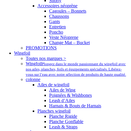
Shorty
Accessoires néoprène
Cagoules – Bonnets
Chaussons
Gants
Entretien
Poncho
Veste Néoprene
Change Mat – Bucket
PROMOTIONS
Wingfoil
Toutes nos marques >
Wingfoil
Plongez dans le monde passionnant du wingfoil avec
nos ailes, planches, foils et équipements spécialisés. Libérez-
vous sur l’eau avec notre sélection de produits de haute qualité.
colonne
Ailes de wingfoil
Ailes de Wing
Poignées & Wishbones
Leash d’Ailes
Harnais & Bouts de Harnais
Planches wingfoil
Planche Rigide
Planche Gonflable
Leash & Straps