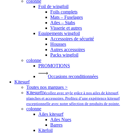
colonne
Foil de wingfoil
Foils complets
Mats – Fuselages
Ailes – Stabs
Visserie et autres
Equipements wingfoil
Accessoires de sécurité
Housses
Autres accessoires
Packs wingfoil
colonne
PROMOTIONS
Occasions reconditionnées
Kitesurf
Toutes nos marques >
Kitesurf
Décollez avec style grâce à nos ailes de kitesurf,
planches et accessoires. Profitez d’une expérience kitesurf
exceptionnelle avec notre sélection de produits de pointe.
colonne
Ailes kitesurf
Ailes Nues
Barres
Kitefoil