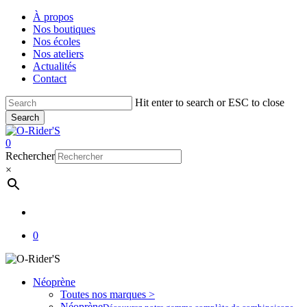
Skip
À propos
to
Nos boutiques
main
Nos écoles
content
Nos ateliers
Actualités
Contact
Hit enter to search or ESC to close
Search
Close
Search
account
0
Menu
Rechercher
×
account
0
Néoprène
Toutes nos marques >
Néoprène