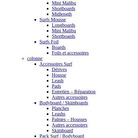
Mini Malibu
Shortboards
Midlength
Surfs Mousse
Longboards
Mini Malibu
Shortboards
Surfs Foil
Boards
Foils et accessoires
colonne
Accessoires Surf
Dérives
Housse
Leash
Pads
Entretien – Réparation
Autres accessoires
Bodyboard / Skimboards
Planches
Leashs
Palmes – Housses
Autres accessoires
Skimboard
Pack Surf / Bodyboard