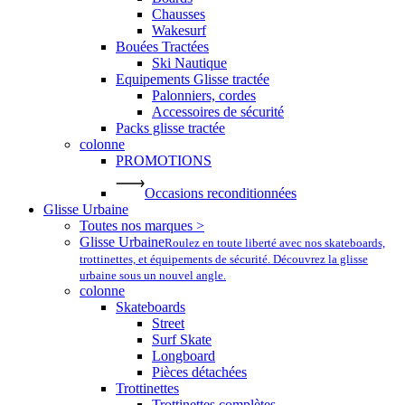
Chausses
Wakesurf
Bouées Tractées
Ski Nautique
Equipements Glisse tractée
Palonniers, cordes
Accessoires de sécurité
Packs glisse tractée
colonne
PROMOTIONS
Occasions reconditionnées
Glisse Urbaine
Toutes nos marques >
Glisse Urbaine
Roulez en toute liberté avec nos skateboards,
trottinettes, et équipements de sécurité. Découvrez la glisse
urbaine sous un nouvel angle.
colonne
Skateboards
Street
Surf Skate
Longboard
Pièces détachées
Trottinettes
Trottinettes complètes