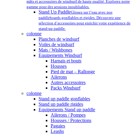
mâts et accessoires de windsurf de haute qualité. Explorez notre
gamme pour des sessions inoubliables.
Stand Up Paddle
Glissez sur l’eau avec nos
paddleboards gonflables et rigides. Découvrez une
sélection d’accessoires pour enrichir votre expérience de
stand-up paddle.
colonne
Planches de windsurf
Voiles de windsurf
Mats / Wishbones
Equipements Windsurf
Harnais et bouts
Housses
Pied de mat – Rallonge
Ailerons
Autres accessoires
Packs Windsurf
colonne
Stand up paddle gonflables
Stand up paddle rigides
Equipements Stand up paddle
Ailerons / Pompes
Housses / Protections
Pagaies
Leashs