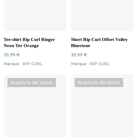
Ce
Ce
CHOIX DES OPTIONS
CHOIX DES OPTIONS
produit
produit
Tee-shirt Rip Curl Ringer
Short Rip Curl Offset Volley
a
a
Neon Tee Orange
Bluestone
plusieurs
plusieurs
35,99
€
35,99
€
variations.
variations.
Marque :
RIP CURL
Marque :
RIP CURL
Les
Les
options
options
peuvent
peuvent
Rupture de stock
Rupture de stock
être
être
choisies
choisies
sur
sur
la
la
page
page
du
du
produit
produit