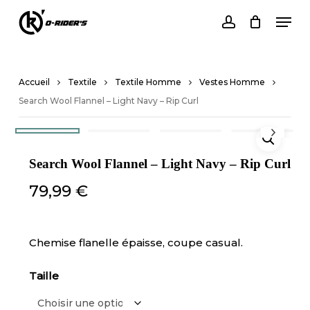
Skip
Men
to
account
Close
Cart
main
Cart
content
Accueil
Textile
Textile Homme
Vestes Homme
Search Wool Flannel – Light Navy – Rip Curl
Search Wool Flannel – Light Navy – Rip Curl
79,99
€
Chemise flanelle épaisse, coupe casual.
Taille