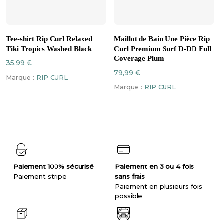
Ce
Ce
CHOIX DES OPTIONS
CHOIX DES OPTIONS
produit
produit
Tee-shirt Rip Curl Relaxed
Maillot de Bain Une Pièce Rip
a
a
Tiki Tropics Washed Black
Curl Premium Surf D-DD Full
plusieurs
plusieurs
Coverage Plum
35,99
€
variations.
variations.
79,99
€
Marque :
RIP CURL
Les
Les
Marque :
RIP CURL
options
options
peuvent
peuvent
être
être
choisies
choisies
sur
sur
la
la
page
page
du
du
produit
produit
Paiement 100% sécurisé
Paiement en 3 ou 4 fois
Paiement stripe
sans frais
Paiement en plusieurs fois
possible