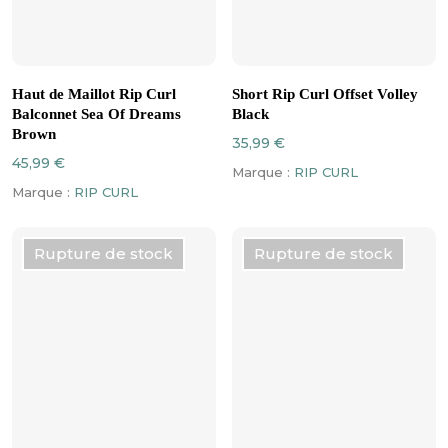
Ce
Ce
CHOIX DES OPTIONS
CHOIX DES OPTIONS
produit
produit
Haut de Maillot Rip Curl
Short Rip Curl Offset Volley
a
a
Balconnet Sea Of Dreams
Black
plusieurs
plusieurs
Brown
35,99
€
variations.
variations.
45,99
€
Marque :
RIP CURL
Les
Les
Marque :
RIP CURL
options
options
peuvent
peuvent
être
être
Rupture de stock
Rupture de stock
choisies
choisies
sur
sur
la
la
page
page
du
du
produit
produit