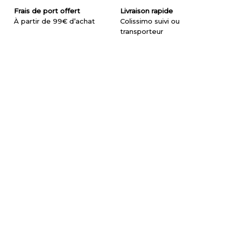
Frais de port offert
Livraison rapide
À partir de 99€ d’achat
Colissimo suivi ou
transporteur
La boutique
À propos
Néoprène
Qui sommes-nous
Wingfoil
Nos boutiques
Kitesurf
Nos écoles
Windsurf
Nos ateliers
Surf | Bodyboard
Actualités
Kayak
Stand Up Paddle
Glisse tractée