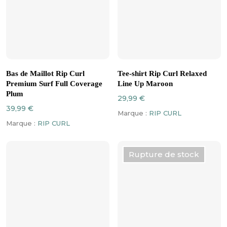
Ce
Ce
CHOIX DES OPTIONS
CHOIX DES OPTIONS
produit
produit
Bas de Maillot Rip Curl
Tee-shirt Rip Curl Relaxed
a
a
Premium Surf Full Coverage
Line Up Maroon
plusieurs
plusieurs
Plum
29,99
€
variations.
variations.
39,99
€
Marque :
RIP CURL
Les
Les
Marque :
RIP CURL
options
options
peuvent
peuvent
être
être
Rupture de stock
choisies
choisies
sur
sur
la
la
page
page
du
du
produit
produit