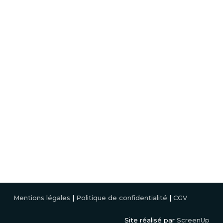
Glisse urbaine
Textile
Contact
Saint-Brieuc
2 Rue Claude Sautet, 22950 Trégueux
02 96 52 49 33
Lannion
Crec’h, Rte de Perros Guirec, Rés Crec’h Quille ZA, 22700
Saint-Quay-Perros
02 96 15 49 19
Mentions légales
|
Politique de confidentialité
|
CGV
Site réalisé par
ScreenUp