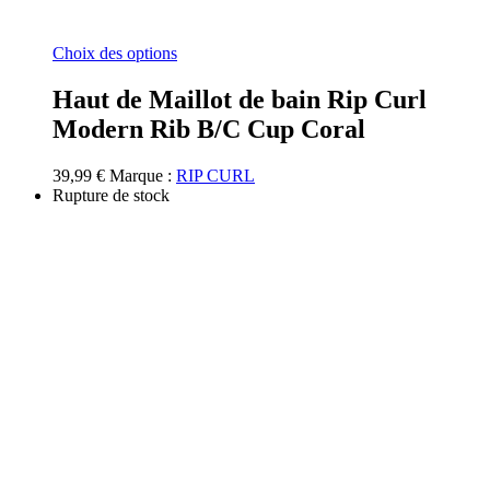
Ce
Choix des options
produit
a
Haut de Maillot de bain Rip Curl
plusieurs
Modern Rib B/C Cup Coral
variations.
Les
options
39,99
€
Marque :
RIP CURL
peuvent
Rupture de stock
être
choisies
sur
la
page
du
produit