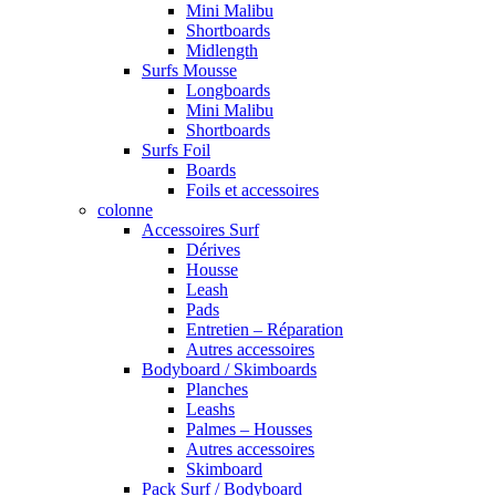
Mini Malibu
Shortboards
Midlength
Surfs Mousse
Longboards
Mini Malibu
Shortboards
Surfs Foil
Boards
Foils et accessoires
colonne
Accessoires Surf
Dérives
Housse
Leash
Pads
Entretien – Réparation
Autres accessoires
Bodyboard / Skimboards
Planches
Leashs
Palmes – Housses
Autres accessoires
Skimboard
Pack Surf / Bodyboard