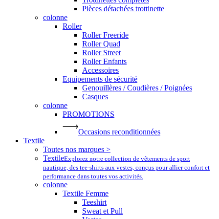
Pièces détachées trottinette
colonne
Roller
Roller Freeride
Roller Quad
Roller Street
Roller Enfants
Accessoires
Equipements de sécurité
Genouillères / Coudières / Poignées
Casques
colonne
PROMOTIONS
Occasions reconditionnées
Textile
Toutes nos marques >
Textile
Explorez notre collection de vêtements de sport
nautique, des tee-shirts aux vestes, conçus pour allier confort et
performance dans toutes vos activités.
colonne
Textile Femme
Teeshirt
Sweat et Pull