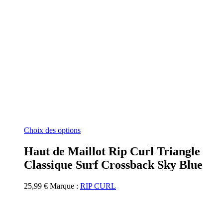
Ce
Choix des options
produit
a
Haut de Maillot Rip Curl Triangle
plusieurs
Classique Surf Crossback Sky Blue
variations.
Les
options
25,99
€
Marque :
RIP CURL
peuvent
être
choisies
sur