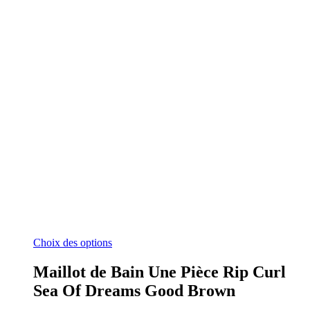
Ce
Choix des options
produit
a
Maillot de Bain Une Pièce Rip Curl
plusieurs
Sea Of Dreams Good Brown
variations.
Les