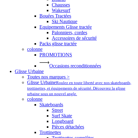
Chausses
Wakesurf
Bouées Tractées
Ski Nautique
Equipements Glisse tractée
Palonniers, cordes
Accessoires de sécurité
Packs glisse tractée
colonne
PROMOTIONS
Occasions reconditionnées
Glisse Urbaine
Toutes nos marques >
Glisse Urbaine
Roulez en toute liberté avec nos skateboards,
trottinettes, et équipements de sécurité. Découvrez la glisse
urbaine sous un nouvel angle.
colonne
Skateboards
Street
Surf Skate
Longboard
Pièces détachées
Trottinettes
Trottinettes complètes