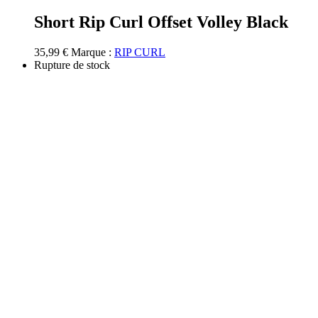
produit
a
Short Rip Curl Offset Volley Black
plusieurs
variations.
35,99
€
Marque :
RIP CURL
Les
Rupture de stock
options
peuvent
être
choisies
sur
la
page
du
produit