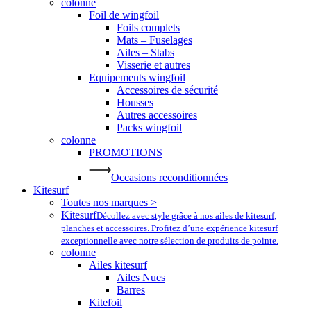
colonne
Foil de wingfoil
Foils complets
Mats – Fuselages
Ailes – Stabs
Visserie et autres
Equipements wingfoil
Accessoires de sécurité
Housses
Autres accessoires
Packs wingfoil
colonne
PROMOTIONS
Occasions reconditionnées
Kitesurf
Toutes nos marques >
Kitesurf
Décollez avec style grâce à nos ailes de kitesurf,
planches et accessoires. Profitez d’une expérience kitesurf
exceptionnelle avec notre sélection de produits de pointe.
colonne
Ailes kitesurf
Ailes Nues
Barres
Kitefoil