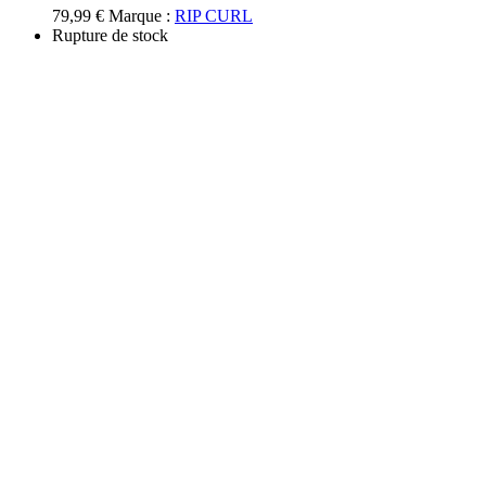
options
79,99
€
Marque :
RIP CURL
peuvent
Rupture de stock
être
choisies
sur
la
page
du
produit