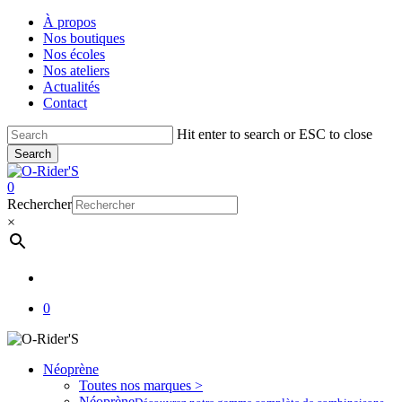
Skip
À propos
to
Nos boutiques
main
Nos écoles
content
Nos ateliers
Actualités
Contact
Hit enter to search or ESC to close
Search
Close
Search
account
0
Menu
Rechercher
×
account
0
Néoprène
Toutes nos marques >
Néoprène