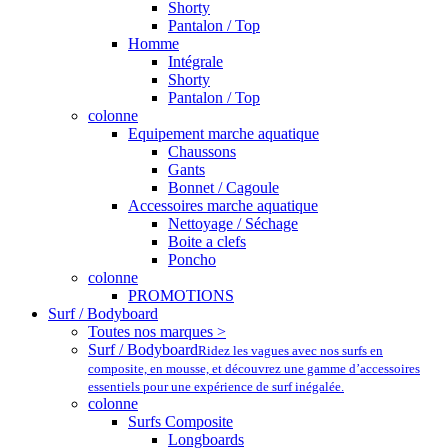
Shorty
Pantalon / Top
Homme
Intégrale
Shorty
Pantalon / Top
colonne
Equipement marche aquatique
Chaussons
Gants
Bonnet / Cagoule
Accessoires marche aquatique
Nettoyage / Séchage
Boite a clefs
Poncho
colonne
PROMOTIONS
Surf / Bodyboard
Toutes nos marques >
Surf / Bodyboard
Ridez les vagues avec nos surfs en
composite, en mousse, et découvrez une gamme d’accessoires
essentiels pour une expérience de surf inégalée.
colonne
Surfs Composite
Longboards