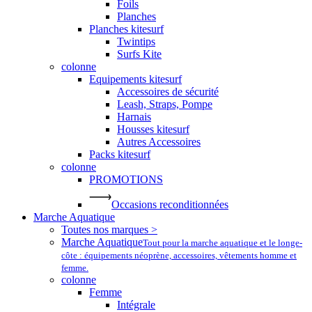
Foils
Planches
Planches kitesurf
Twintips
Surfs Kite
colonne
Equipements kitesurf
Accessoires de sécurité
Leash, Straps, Pompe
Harnais
Housses kitesurf
Autres Accessoires
Packs kitesurf
colonne
PROMOTIONS
Occasions reconditionnées
Marche Aquatique
Toutes nos marques >
Marche Aquatique
Tout pour la marche aquatique et le longe-
côte : équipements néoprène, accessoires, vêtements homme et
femme.
colonne
Femme
Intégrale