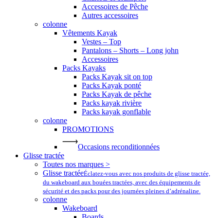
Accessoires de Pêche
Autres accessoires
colonne
Vêtements Kayak
Vestes – Top
Pantalons – Shorts – Long john
Accessoires
Packs Kayaks
Packs Kayak sit on top
Packs Kayak ponté
Packs Kayak de pêche
Packs kayak rivière
Packs kayak gonflable
colonne
PROMOTIONS
Occasions reconditionnées
Glisse tractée
Toutes nos marques >
Glisse tractée
Éclatez-vous avec nos produits de glisse tractée,
du wakeboard aux bouées tractées, avec des équipements de
sécurité et des packs pour des journées pleines d’adrénaline.
colonne
Wakeboard
Boards