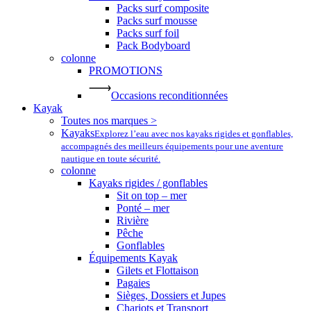
Packs surf composite
Packs surf mousse
Packs surf foil
Pack Bodyboard
colonne
PROMOTIONS
Occasions reconditionnées
Kayak
Toutes nos marques >
Kayaks
Explorez l’eau avec nos kayaks rigides et gonflables,
accompagnés des meilleurs équipements pour une aventure
nautique en toute sécurité.
colonne
Kayaks rigides / gonflables
Sit on top – mer
Ponté – mer
Rivière
Pêche
Gonflables
Équipements Kayak
Gilets et Flottaison
Pagaies
Sièges, Dossiers et Jupes
Chariots et Transport