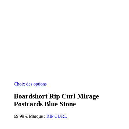
Ce
Choix des options
produit
a
Boardshort Rip Curl Mirage
plusieurs
Postcards Blue Stone
variations.
Les
options
69,99
€
Marque :
RIP CURL
peuvent
être