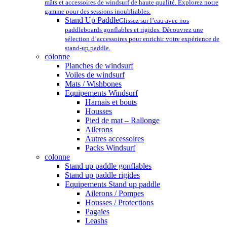
mâts et accessoires de windsurf de haute qualité. Explorez notre
gamme pour des sessions inoubliables.
Stand Up Paddle
Glissez sur l’eau avec nos
paddleboards gonflables et rigides. Découvrez une
sélection d’accessoires pour enrichir votre expérience de
stand-up paddle.
colonne
Planches de windsurf
Voiles de windsurf
Mats / Wishbones
Equipements Windsurf
Harnais et bouts
Housses
Pied de mat – Rallonge
Ailerons
Autres accessoires
Packs Windsurf
colonne
Stand up paddle gonflables
Stand up paddle rigides
Equipements Stand up paddle
Ailerons / Pompes
Housses / Protections
Pagaies
Leashs