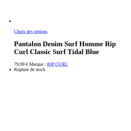
Ce
Choix des options
produit
a
Pantalon Denim Surf Homme Rip
plusieurs
Curl Classic Surf Tidal Blue
variations.
Les
options
79,99
€
Marque :
RIP CURL
peuvent
Rupture de stock
être
choisies
sur
la
page
du
produit