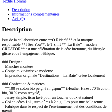
Textile Homme
“La
Baie”
Description
Blue
Informations complémentaires
–
Avis (0)
O
Rider
Description
X
I
Issu de la collaboration entre **O Rider’S** et la marque
Sea
responsable **I Sea You**, le T-shirt **“La Baie” – modèle
You
CREATOR** est une célébration de la côte bretonne, du lifestyle
–
glisse et de l’engagement éthique.
Modèle
CREATOR
### Design :
– Manches montées
– Coupe mixte/unisexe moderne
– Impression originale “Destinations – La Baie” créée localement
### Confection & matières :
– **100 % coton bio peigné ringspun** (Heather Haze : 70 % coton
bio, 30 % coton recyclé)
– Jersey simple, tissu lavé pour un toucher doux et naturel
– Col en côtes 1×1, surpiqûres à 2 aiguilles pour une belle tenue
– Fabriqué dans le respect de l’environnement et des conditions de
travail