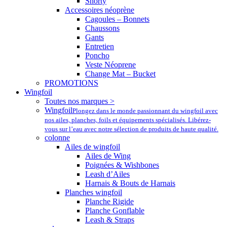
Shorty
Accessoires néoprène
Cagoules – Bonnets
Chaussons
Gants
Entretien
Poncho
Veste Néoprene
Change Mat – Bucket
PROMOTIONS
Wingfoil
Toutes nos marques >
Wingfoil
Plongez dans le monde passionnant du wingfoil avec
nos ailes, planches, foils et équipements spécialisés. Libérez-
vous sur l’eau avec notre sélection de produits de haute qualité.
colonne
Ailes de wingfoil
Ailes de Wing
Poignées & Wishbones
Leash d’Ailes
Harnais & Bouts de Harnais
Planches wingfoil
Planche Rigide
Planche Gonflable
Leash & Straps