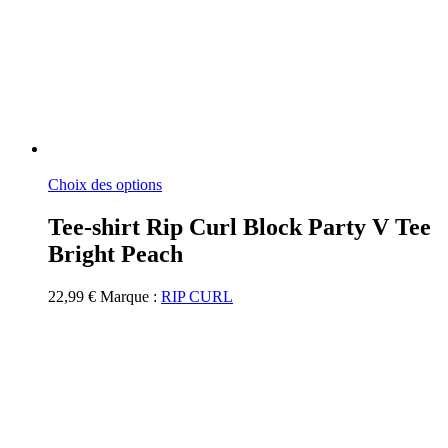
Ce
Choix des options
produit
a
Tee-shirt Rip Curl Block Party V Tee
plusieurs
Bright Peach
variations.
Les
options
22,99
€
Marque :
RIP CURL
peuvent
être
choisies
sur
la
page
du
produit