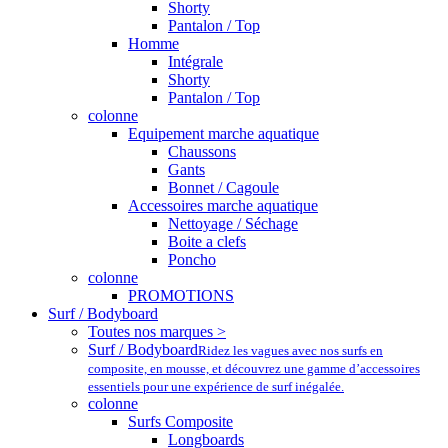
Shorty
Pantalon / Top
Homme
Intégrale
Shorty
Pantalon / Top
colonne
Equipement marche aquatique
Chaussons
Gants
Bonnet / Cagoule
Accessoires marche aquatique
Nettoyage / Séchage
Boite a clefs
Poncho
colonne
PROMOTIONS
Surf / Bodyboard
Toutes nos marques >
Surf / Bodyboard
Ridez les vagues avec nos surfs en
composite, en mousse, et découvrez une gamme d’accessoires
essentiels pour une expérience de surf inégalée.
colonne
Surfs Composite
Longboards