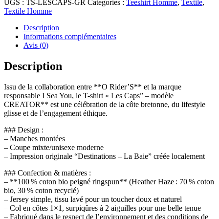
UGS :
TS-LESCAPS-GR
Catégories :
Teeshirt Homme
,
Textile
,
shirt
Textile Homme
“Les
Caps”
Description
Grey
Informations complémentaires
–
Avis (0)
O
Rider
Description
X
I
Issu de la collaboration entre **O Rider’S** et la marque
Sea
responsable I Sea You, le T-shirt « Les Caps” – modèle
You
CREATOR** est une célébration de la côte bretonne, du lifestyle
–
glisse et de l’engagement éthique.
Modèle
CREATOR
### Design :
– Manches montées
– Coupe mixte/unisexe moderne
– Impression originale “Destinations – La Baie” créée localement
### Confection & matières :
– **100 % coton bio peigné ringspun** (Heather Haze : 70 % coton
bio, 30 % coton recyclé)
– Jersey simple, tissu lavé pour un toucher doux et naturel
– Col en côtes 1×1, surpiqûres à 2 aiguilles pour une belle tenue
– Fabriqué dans le respect de l’environnement et des conditions de