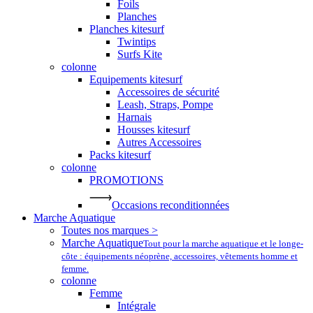
Foils
Planches
Planches kitesurf
Twintips
Surfs Kite
colonne
Equipements kitesurf
Accessoires de sécurité
Leash, Straps, Pompe
Harnais
Housses kitesurf
Autres Accessoires
Packs kitesurf
colonne
PROMOTIONS
Occasions reconditionnées
Marche Aquatique
Toutes nos marques >
Marche Aquatique
Tout pour la marche aquatique et le longe-
côte : équipements néoprène, accessoires, vêtements homme et
femme.
colonne
Femme
Intégrale