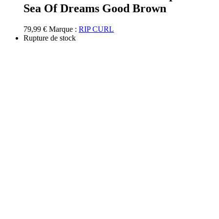
plusieurs
Sea Of Dreams Good Brown
variations.
Les
options
79,99
€
Marque :
RIP CURL
peuvent
Rupture de stock
être
choisies
sur
la
page
du
produit