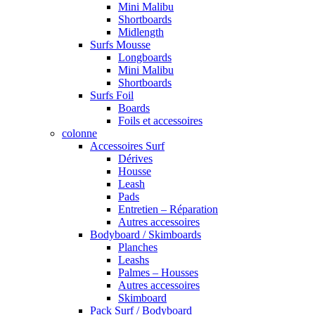
Mini Malibu
Shortboards
Midlength
Surfs Mousse
Longboards
Mini Malibu
Shortboards
Surfs Foil
Boards
Foils et accessoires
colonne
Accessoires Surf
Dérives
Housse
Leash
Pads
Entretien – Réparation
Autres accessoires
Bodyboard / Skimboards
Planches
Leashs
Palmes – Housses
Autres accessoires
Skimboard
Pack Surf / Bodyboard