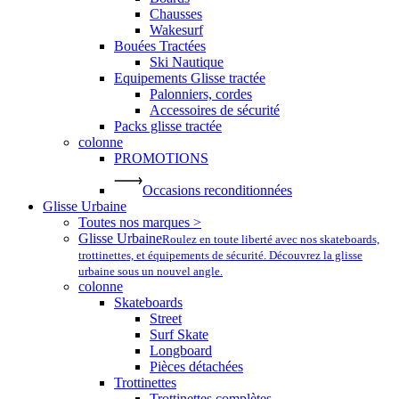
Chausses
Wakesurf
Bouées Tractées
Ski Nautique
Equipements Glisse tractée
Palonniers, cordes
Accessoires de sécurité
Packs glisse tractée
colonne
PROMOTIONS
Occasions reconditionnées
Glisse Urbaine
Toutes nos marques >
Glisse Urbaine
Roulez en toute liberté avec nos skateboards,
trottinettes, et équipements de sécurité. Découvrez la glisse
urbaine sous un nouvel angle.
colonne
Skateboards
Street
Surf Skate
Longboard
Pièces détachées
Trottinettes
Trottinettes complètes