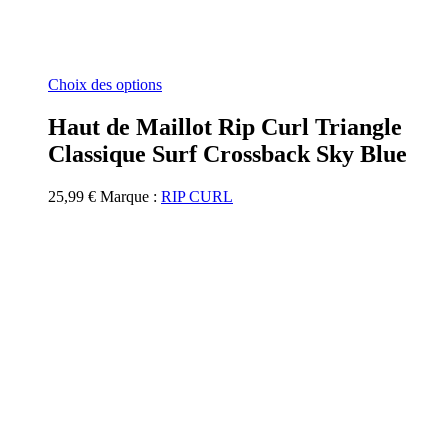
Ce
Choix des options
produit
a
Haut de Maillot Rip Curl Triangle
plusieurs
Classique Surf Crossback Sky Blue
variations.
Les
options
25,99
€
Marque :
RIP CURL
peuvent
être
choisies
sur
la
page
du
produit