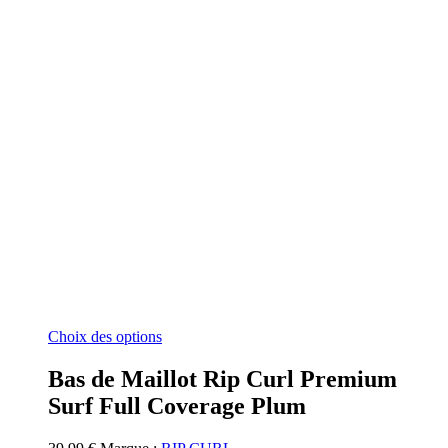
Ce
Choix des options
produit
a
Bas de Maillot Rip Curl Premium
plusieurs
Surf Full Coverage Plum
variations.
Les
options