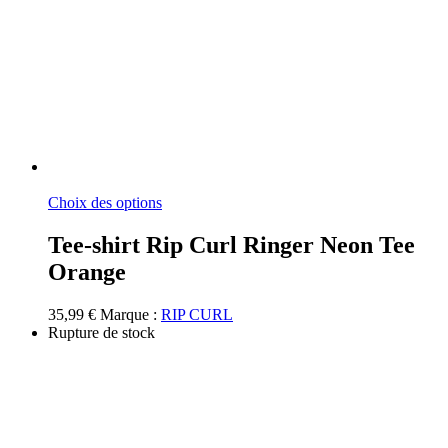
Ce
Choix des options
produit
a
Tee-shirt Rip Curl Ringer Neon Tee
plusieurs
Orange
variations.
Les
options
35,99
€
Marque :
RIP CURL
peuvent
Rupture de stock
être
choisies
sur
la
page
du