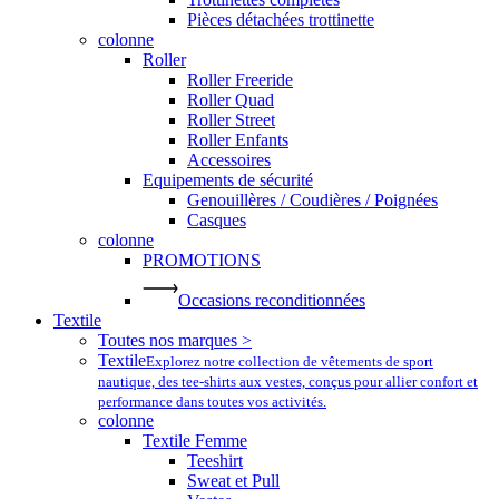
Pièces détachées trottinette
colonne
Roller
Roller Freeride
Roller Quad
Roller Street
Roller Enfants
Accessoires
Equipements de sécurité
Genouillères / Coudières / Poignées
Casques
colonne
PROMOTIONS
Occasions reconditionnées
Textile
Toutes nos marques >
Textile
Explorez notre collection de vêtements de sport
nautique, des tee-shirts aux vestes, conçus pour allier confort et
performance dans toutes vos activités.
colonne
Textile Femme
Teeshirt
Sweat et Pull