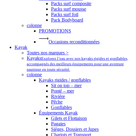
Packs surf composite
Packs surf mousse
Packs surf foil
Pack Bodyboard
colonne
PROMOTIONS
Occasions reconditionnées
Kayak
Toutes nos marques >
Kayaks
Explorez l’eau avec nos kayaks rigides et gonflables,
accompagnés des meilleurs équipements pour une aventure
nautique en toute sécurité.
colonne
Kayaks rigides / gonflables
Sit on top – mer
Ponté – mer
Rivière
Pêche
Gonflables
Équipements Kayak
Gilets et Flottaison
Pagaies
Sièges, Dossiers et Jupes
Chariots et Transport