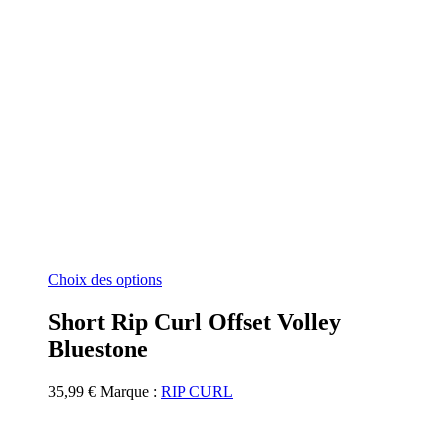
Ce
Choix des options
produit
a
Short Rip Curl Offset Volley
plusieurs
Bluestone
variations.
Les
options
35,99
€
Marque :
RIP CURL
peuvent
être
choisies