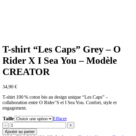
T-shirt “Les Caps” Grey – O
Rider X I Sea You – Modèle
CREATOR
34,90
€
T-shirt 100 % coton bio au design unique “Les Caps” –
collaboration entre O Rider’S et I Sea You. Confort, style et
engagement.
Taille
Effacer
quantité
de
Ajouter au panier
T-