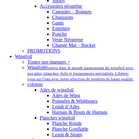
Shorty
Accessoires néoprène
Cagoules – Bonnets
Chaussons
Gants
Entretien
Poncho
Veste Néoprene
Change Mat – Bucket
PROMOTIONS
Wingfoil
Toutes nos marques >
Wingfoil
Plongez dans le monde passionnant du wingfoil avec
nos ailes, planches, foils et équipements spécialisés. Libérez-
vous sur l’eau avec notre sélection de produits de haute qualité.
colonne
Ailes de wingfoil
Ailes de Wing
Poignées & Wishbones
Leash d’Ailes
Harnais & Bouts de Harnais
Planches wingfoil
Planche Rigide
Planche Gonflable
Leash & Straps