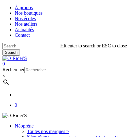
Skip
À propos
to
Nos boutiques
main
Nos écoles
content
Nos ateliers
Actualités
Contact
Hit enter to search or ESC to close
Search
Close
Search
account
0
Menu
Rechercher
×
account
0
Néoprène
Toutes nos marques >
Néoprène