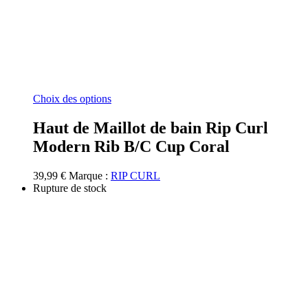
Ce
Choix des options
produit
a
Haut de Maillot de bain Rip Curl
plusieurs
Modern Rib B/C Cup Coral
variations.
Les
options
39,99
€
Marque :
RIP CURL
peuvent
Rupture de stock
être
choisies
sur
la
page
du
produit