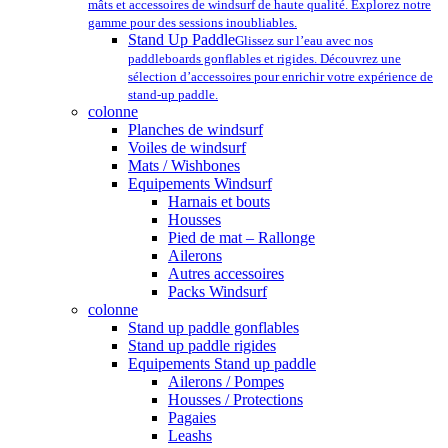
mâts et accessoires de windsurf de haute qualité. Explorez notre
gamme pour des sessions inoubliables.
Stand Up Paddle
Glissez sur l’eau avec nos
paddleboards gonflables et rigides. Découvrez une
sélection d’accessoires pour enrichir votre expérience de
stand-up paddle.
colonne
Planches de windsurf
Voiles de windsurf
Mats / Wishbones
Equipements Windsurf
Harnais et bouts
Housses
Pied de mat – Rallonge
Ailerons
Autres accessoires
Packs Windsurf
colonne
Stand up paddle gonflables
Stand up paddle rigides
Equipements Stand up paddle
Ailerons / Pompes
Housses / Protections
Pagaies
Leashs