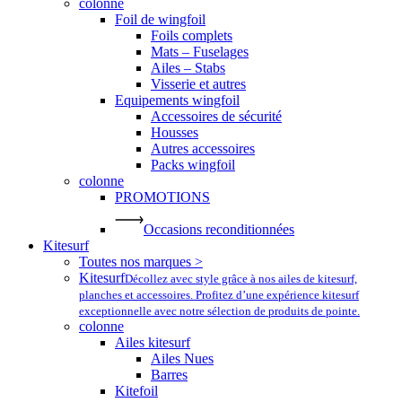
colonne
Foil de wingfoil
Foils complets
Mats – Fuselages
Ailes – Stabs
Visserie et autres
Equipements wingfoil
Accessoires de sécurité
Housses
Autres accessoires
Packs wingfoil
colonne
PROMOTIONS
Occasions reconditionnées
Kitesurf
Toutes nos marques >
Kitesurf
Décollez avec style grâce à nos ailes de kitesurf,
planches et accessoires. Profitez d’une expérience kitesurf
exceptionnelle avec notre sélection de produits de pointe.
colonne
Ailes kitesurf
Ailes Nues
Barres
Kitefoil