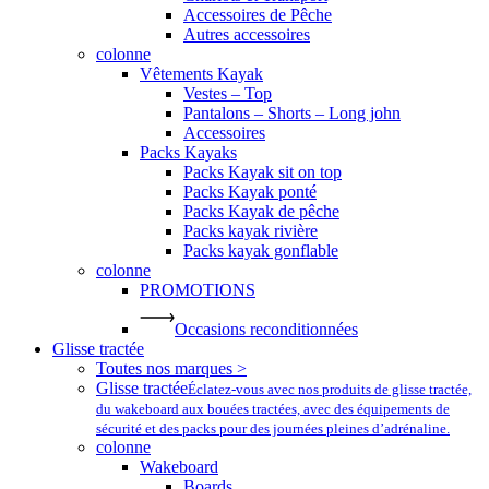
Accessoires de Pêche
Autres accessoires
colonne
Vêtements Kayak
Vestes – Top
Pantalons – Shorts – Long john
Accessoires
Packs Kayaks
Packs Kayak sit on top
Packs Kayak ponté
Packs Kayak de pêche
Packs kayak rivière
Packs kayak gonflable
colonne
PROMOTIONS
Occasions reconditionnées
Glisse tractée
Toutes nos marques >
Glisse tractée
Éclatez-vous avec nos produits de glisse tractée,
du wakeboard aux bouées tractées, avec des équipements de
sécurité et des packs pour des journées pleines d’adrénaline.
colonne
Wakeboard
Boards