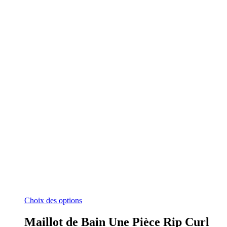
Ce
Choix des options
produit
a
Maillot de Bain Une Pièce Rip Curl