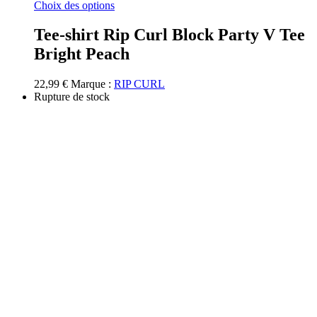
Ce
Choix des options
produit
a
Tee-shirt Rip Curl Block Party V Tee
plusieurs
Bright Peach
variations.
Les
options
22,99
€
Marque :
RIP CURL
peuvent
Rupture de stock
être
choisies
sur
la
page
du
produit