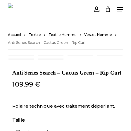
Skip
Men
to
account
Close
Cart
main
Cart
content
Accueil
Textile
Textile Homme
Vestes Homme
Anti Series Search – Cactus Green – Rip Curl
Anti Series Search – Cactus Green – Rip Curl
109,99
€
Polaire technique avec traitement déperlant.
Taille