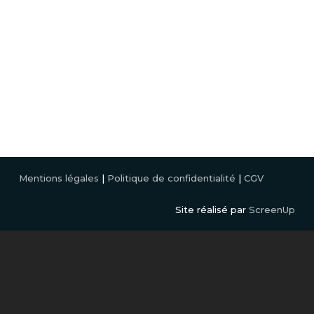
2 Rue Claude Sautet, 22950 Trégueux
02 96 52 49 33
Lannion
Crec’h, Rte de Perros Guirec, Rés Crec’h Quille ZA, 22700
Saint-Quay-Perros
02 96 15 49 19
Mentions légales
|
Politique de confidentialité
|
CGV
Site réalisé par
ScreenUp