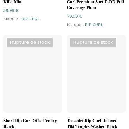
a
a
Killa Mint
Curl Premium Surf D-DD Full
plusieurs
plusieurs
Coverage Plum
59,99
€
variations.
variations.
79,99
€
Marque :
RIP CURL
Les
Les
Marque :
RIP CURL
options
options
peuvent
peuvent
être
être
Rupture de stock
Rupture de stock
choisies
choisies
sur
sur
la
la
page
page
du
du
produit
produit
Ce
Ce
CHOIX DES OPTIONS
CHOIX DES OPTIONS
produit
produit
Short Rip Curl Offset Volley
Tee-shirt Rip Curl Relaxed
a
a
Black
Tiki Tropics Washed Black