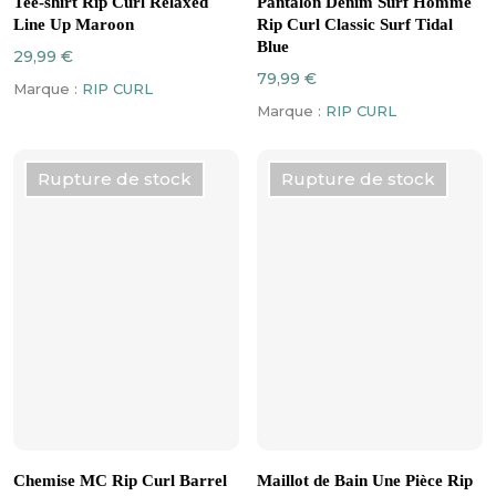
produit
produit
Tee-shirt Rip Curl Relaxed
Pantalon Denim Surf Homme
a
a
Line Up Maroon
Rip Curl Classic Surf Tidal
plusieurs
plusieurs
Blue
29,99
€
variations.
variations.
79,99
€
Marque :
RIP CURL
Les
Les
Marque :
RIP CURL
options
options
peuvent
peuvent
être
être
Rupture de stock
Rupture de stock
choisies
choisies
sur
sur
la
la
page
page
du
du
produit
produit
Ce
Ce
CHOIX DES OPTIONS
CHOIX DES OPTIONS
produit
produit
Chemise MC Rip Curl Barrel
Maillot de Bain Une Pièce Rip