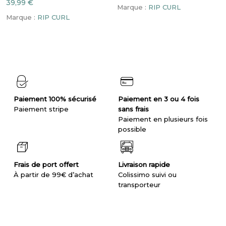
39,99
€
Marque :
RIP CURL
Les
Les
Marque :
RIP CURL
options
options
peuvent
peuvent
être
être
choisies
choisies
sur
sur
la
la
page
page
du
du
produit
produit
Paiement 100% sécurisé
Paiement en 3 ou 4 fois
Paiement stripe
sans frais
Paiement en plusieurs fois
possible
Frais de port offert
Livraison rapide
À partir de 99€ d’achat
Colissimo suivi ou
transporteur