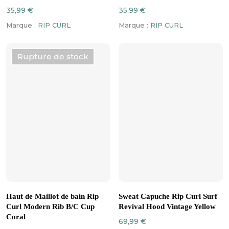
plusieurs
plusieurs
35,99
€
35,99
€
variations.
variations.
Marque :
RIP CURL
Marque :
RIP CURL
Les
Les
options
options
peuvent
peuvent
Rupture de stock
être
être
choisies
choisies
sur
sur
la
la
page
page
du
du
produit
produit
Ce
Ce
CHOIX DES OPTIONS
CHOIX DES OPTIONS
produit
produit
Haut de Maillot de bain Rip
Sweat Capuche Rip Curl Surf
a
a
Curl Modern Rib B/C Cup
Revival Hood Vintage Yellow
plusieurs
plusieurs
Coral
69,99
€
variations.
variations.