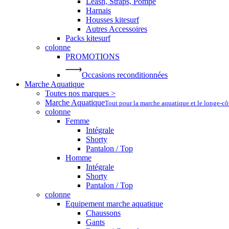
Leash, Straps, Pompe
Harnais
Housses kitesurf
Autres Accessoires
Packs kitesurf
colonne
PROMOTIONS
Occasions reconditionnées
Marche Aquatique
Toutes nos marques >
Marche Aquatique
Tout pour la marche aquatique et le longe-c
colonne
Femme
Intégrale
Shorty
Pantalon / Top
Homme
Intégrale
Shorty
Pantalon / Top
colonne
Equipement marche aquatique
Chaussons
Gants