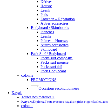
Dérives
Housse
Leash
Pads
Entretien – Réparation
Autres accessoires
Bodyboard / Skimboards
Planches
Leashs
Palmes – Housses
Autres accessoires
Skimboard
Pack Surf / Bodyboard
Packs surf composite
Packs surf mousse
Packs surf foil
Pack Bodyboard
colonne
PROMOTIONS
Occasions reconditionnées
Kayak
Toutes nos marques >
Kayaks
Explorez l’eau avec nos kayaks rigides et gonflables, ac
colonne