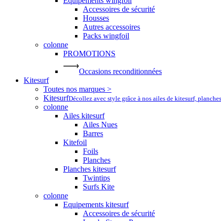
Equipements wingfoil
Accessoires de sécurité
Housses
Autres accessoires
Packs wingfoil
colonne
PROMOTIONS
Occasions reconditionnées
Kitesurf
Toutes nos marques >
Kitesurf
Décollez avec style grâce à nos ailes de kitesurf, planche
colonne
Ailes kitesurf
Ailes Nues
Barres
Kitefoil
Foils
Planches
Planches kitesurf
Twintips
Surfs Kite
colonne
Equipements kitesurf
Accessoires de sécurité