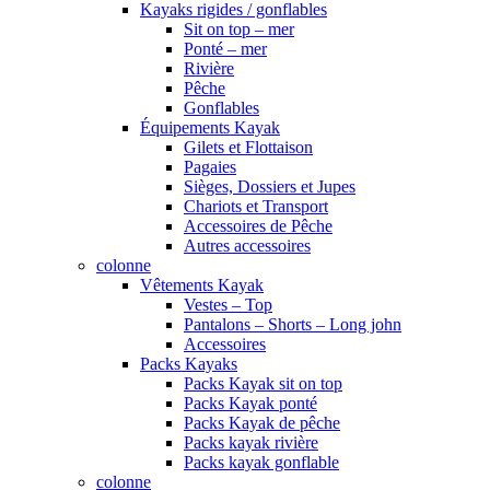
Kayaks rigides / gonflables
Sit on top – mer
Ponté – mer
Rivière
Pêche
Gonflables
Équipements Kayak
Gilets et Flottaison
Pagaies
Sièges, Dossiers et Jupes
Chariots et Transport
Accessoires de Pêche
Autres accessoires
colonne
Vêtements Kayak
Vestes – Top
Pantalons – Shorts – Long john
Accessoires
Packs Kayaks
Packs Kayak sit on top
Packs Kayak ponté
Packs Kayak de pêche
Packs kayak rivière
Packs kayak gonflable
colonne