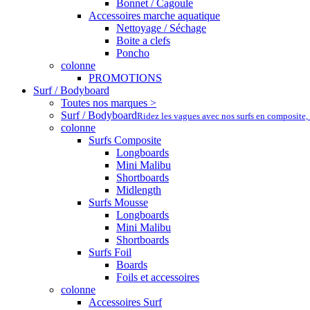
Bonnet / Cagoule
Accessoires marche aquatique
Nettoyage / Séchage
Boite a clefs
Poncho
colonne
PROMOTIONS
Surf / Bodyboard
Toutes nos marques >
Surf / Bodyboard
Ridez les vagues avec nos surfs en composite,
colonne
Surfs Composite
Longboards
Mini Malibu
Shortboards
Midlength
Surfs Mousse
Longboards
Mini Malibu
Shortboards
Surfs Foil
Boards
Foils et accessoires
colonne
Accessoires Surf