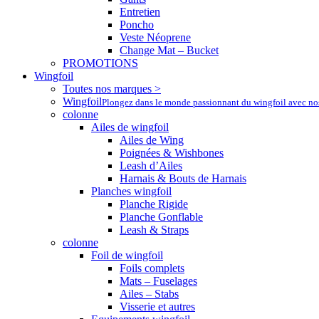
Entretien
Poncho
Veste Néoprene
Change Mat – Bucket
PROMOTIONS
Wingfoil
Toutes nos marques >
Wingfoil
Plongez dans le monde passionnant du wingfoil avec nos a
colonne
Ailes de wingfoil
Ailes de Wing
Poignées & Wishbones
Leash d’Ailes
Harnais & Bouts de Harnais
Planches wingfoil
Planche Rigide
Planche Gonflable
Leash & Straps
colonne
Foil de wingfoil
Foils complets
Mats – Fuselages
Ailes – Stabs
Visserie et autres