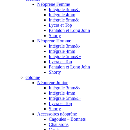
Néoprene Femme
Intégrale 3mm&-
Intégrale 4mm
Intégrale 5mm&+
Lycra et Top
Pantalon et Long John
Shorty
Néoprene Homme
Intégrale 3mm&-
Intégrale 4mm
Intégrale 5mm&+
Lycra et Top
Pantalon et Long John
Shorty
colonne
Néoprene Junior
Intégrale 3mm&-
Intégrale 4mm
Intégrale 5mm&+
Lycra et Top
Shorty
Accessoires néoprène
Cagoules – Bonnets
Chaussons
Gants