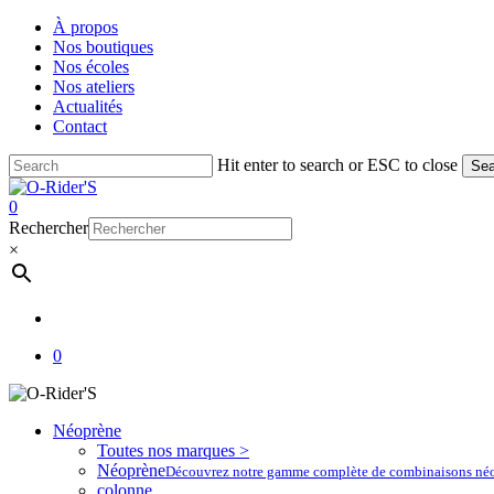
Skip
À propos
to
Nos boutiques
main
Nos écoles
content
Nos ateliers
Actualités
Contact
Hit enter to search or ESC to close
Sea
Close
Search
account
0
Menu
Rechercher
×
account
0
Néoprène
Toutes nos marques >
Néoprène
Découvrez notre gamme complète de combinaisons néoprè
colonne